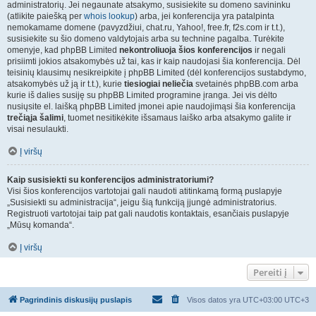
administratorių. Jei negaunate atsakymo, susisiekite su domeno savininku
(atlikite paiešką per
whois lookup
) arba, jei konferencija yra patalpinta
nemokamame domene (pavyzdžiui, chat.ru, Yahoo!, free.fr, f2s.com ir t.t.),
susisiekite su šio domeno valdytojais arba su technine pagalba. Turėkite
omenyje, kad phpBB Limited
nekontroliuoja šios konferencijos
ir negali
prisiimti jokios atsakomybės už tai, kas ir kaip naudojasi šia konferencija. Dėl
teisinių klausimų nesikreipkite į phpBB Limited (dėl konferencijos sustabdymo,
atsakomybės už ją ir t.t.), kurie
tiesiogiai neliečia
svetainės phpBB.com arba
kurie iš dalies susiję su phpBB Limited programine įranga. Jei vis dėlto
nusiųsite el. laišką phpBB Limited įmonei apie naudojimąsi šia konferencija
trečiąja šalimi
, tuomet nesitikėkite išsamaus laiško arba atsakymo galite ir
visai nesulaukti.
Į viršų
Kaip susisiekti su konferencijos administratoriumi?
Visi šios konferencijos vartotojai gali naudoti atitinkamą formą puslapyje
„Susisiekti su administracija“, jeigu šią funkciją įjungė administratorius.
Registruoti vartotojai taip pat gali naudotis kontaktais, esančiais puslapyje
„Mūsų komanda“.
Į viršų
Pereiti į
Pagrindinis diskusijų puslapis
Visos datos yra UTC+03:00 UTC+3