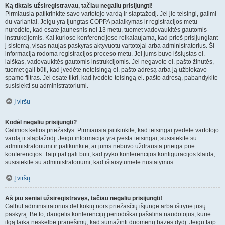
Ką tiktais užsiregistravau, tačiau negaliu prisijungti!
Pirmiausia patikrinkite savo vartotojo vardą ir slaptažodį. Jei jie teisingi, galimi
du variantai. Jeigu yra įjungtas COPPA palaikymas ir registracijos metu
nurodėte, kad esate jaunesnis nei 13 metų, tuomet vadovaukitės gautomis
instrukcijomis. Kai kuriose konferencijose reikalaujama, kad prieš prisijungiant
į sistemą, visas naujas paskyras aktyvuotų vartotojai arba administratorius. Ši
informacija rodoma registracijos proceso metu. Jei jums buvo išsiųstas el.
laiškas, vadovaukitės gautomis instrukcijomis. Jei negavote el. pašto žinutės,
tuomet gali būti, kad įvedėte neteisingą el. pašto adresą arba ją užblokavo
spamo filtras. Jei esate tikri, kad įvedėte teisingą el. pašto adresą, pabandykite
susisiekti su administratoriumi.
Į viršų
Kodėl negaliu prisijungti?
Galimos kelios priežastys. Pirmiausia įsitikinkite, kad teisingai įvedėte vartotojo
vardą ir slaptažodį. Jeigu informacija yra įvesta teisingai, susisiekite su
administratoriumi ir patikrinkite, ar jums nebuvo uždrausta prieiga prie
konferencijos. Taip pat gali būti, kad įvyko konferencijos konfigūracijos klaida,
susisiekite su administratoriumi, kad ištaisytumėte nustatymus.
Į viršų
Aš jau seniai užsiregistravęs, tačiau negaliu prisijungti!
Galbūt administratorius dėl kokių nors priežasčių išjungė arba ištrynė jūsų
paskyrą. Be to, daugelis konferencijų periodiškai pašalina naudotojus, kurie
ilgą laiką neskelbė pranešimų, kad sumažinti duomenų bazės dydį. Jeigu taip