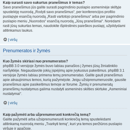
Kaip surasti savo sukurtus pranešimus ir temas?
Savo pranešimus jūs galite surasti pagrindinio puslapio asmeninėje skiltyje
spustelėję nuorodą „Rodyti savo pranešimus“, per konferencijos profilio
puslapyje esančią nuorodą „Rasti vartotojo pranešimus“ arba per pagrindinio
puslapio meniu „Nuorodos“ esančią nuorodą „Jūsų pranešimai“. Norėdami
rasti jūsų sukurtas temas, naudokite išplėstinės paieškos puslapį, užpildydami
atitinkamus laukus.
Į viršų
Prenumeratos ir žymės
Kuo žymės skiriasi nuo prenumeratos?
phpBB 3.0 versijoje žymės buvo labiau panašios į žymes jūsų žiniatinklio
naršyklėje. Negaudavote jokių įspėjimų apie įvykusius pakeitimus. phpBB 3.1
versijoje žymės labiau primena temų prenumeratas. Galite gauti pranešimus
apie atnaujinimus temos, kurią pažymėjote. Jeigu užsiprenumeruosite, gausite
pranešimus apie pasikeitimus temoje ar forume. Žymių ir prenumeratų
pranešimų nustatymus galima nustatyti asmeninės skilties skirtuke „Asmeniniai
nustatymai“.
Į viršų
Kaip pažymėti arba užprenumeruoti konkrečią temą?
Galite pažymėti arba užsiprenumeruoti konkrečią temą spustelėdami
atitinkamą nuorodą meniu „Tvarkyti temą“, kuri yra temos peržiūros puslapio
viršuje ir apačioje.