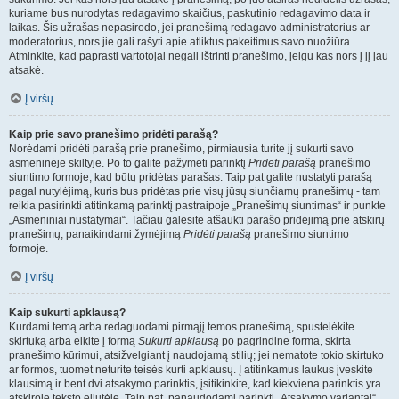
kuriame bus nurodytas redagavimo skaičius, paskutinio redagavimo data ir
laikas. Šis užrašas nepasirodo, jei pranešimą redagavo administratorius ar
moderatorius, nors jie gali rašyti apie atliktus pakeitimus savo nuožiūra.
Atminkite, kad paprasti vartotojai negali ištrinti pranešimo, jeigu kas nors į jį jau
atsakė.
Į viršų
Kaip prie savo pranešimo pridėti parašą?
Norėdami pridėti parašą prie pranešimo, pirmiausia turite jį sukurti savo
asmeninėje skiltyje. Po to galite pažymėti parinktį
Pridėti parašą
pranešimo
siuntimo formoje, kad būtų pridėtas parašas. Taip pat galite nustatyti parašą
pagal nutylėjimą, kuris bus pridėtas prie visų jūsų siunčiamų pranešimų - tam
reikia pasirinkti atitinkamą parinktį pastraipoje „Pranešimų siuntimas“ ir punkte
„Asmeniniai nustatymai“. Tačiau galėsite atšaukti parašo pridėjimą prie atskirų
pranešimų, panaikindami žymėjimą
Pridėti parašą
pranešimo siuntimo
formoje.
Į viršų
Kaip sukurti apklausą?
Kurdami temą arba redaguodami pirmąjį temos pranešimą, spustelėkite
skirtuką arba eikite į formą
Sukurti apklausą
po pagrindine forma, skirta
pranešimo kūrimui, atsižvelgiant į naudojamą stilių; jei nematote tokio skirtuko
ar formos, tuomet neturite teisės kurti apklausų. Į atitinkamus laukus įveskite
klausimą ir bent dvi atsakymo parinktis, įsitikinkite, kad kiekviena parinktis yra
atskiroje teksto eilutėje. Taip pat, panaudodami parinktį „Atsakymo variantai“,