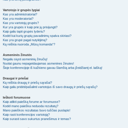
Vartotojo ir grupės lygiai
Kas yra administratoriai?
Kas yra moderatoriai?
Kas yra vartotojų grupės?
Kur yra grupės ir kaip prie jų prisijungti?
Kaip galiu tapti grupės lyderiu?
Kodėl kai kurių grupių pavadinimų spalva skiriasi?
Kas yra grupė pagal nutylėjimą?
Ką reiškia nuoroda „Mūsų komanda“?
Asmeninės žinutės
Negaliu siųsti asmeninių žinučių!
Nuolat gaunu nepageidaujamas asmenines žinutes!
Šioje konferencijoje iš kažkieno gavau šlamštą arba įžeidžiantį el. laišką!
Draugai ir priešai
Ką reiškia draugų ir priešų sąrašai?
Kaip galiu pridėti/pašalinti vartotojus iš savo draugų ir priešų sąrašų?
Ieškoti forumuose
Kaip atlikti paiešką forume ar forumuose?
Kodėl mano paieška neduoda rezultatų?
Mano paieškos rezultatas buvo tuščias puslapis!
Kaip rasti konferencijos vartotoją?
Kaip surasti savo sukurtus pranešimus ir temas?