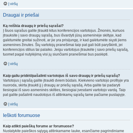
Į viršų
Draugai ir priešai
Ką reiškia draugų ir priešų sąrašai?
Į šiuos sąrašus galite įtraukti kitus konferencijos vartotojus. Žmonės, kuriuos
įtrauksite į savo draugų sąrašą, bus išvardyti jūsų asmeninėje skiltyje, kad
galėtumėte greitai sužinoti, ar jie yra prisijungę, ir kad galėtumėte siųsti jiems
asmenines žinutes. Šių vartotojų pranešimai taip pat gali būti paryškinti, jei
konferencijos stilius tai palaiko. Jeigu vartotojus įtraukėte į savo priešų sąrašą,
tuomet pagal nutylėjimą visi jų siunčiami pranešimai bus paslėpti.
Į viršų
Kaip galiu pridėti/pašalinti vartotojus iš savo draugų ir priešų sąrašų?
Vartotojus į sąrašą galite įtraukti dviem būdais. Kiekvieno vartotojo profilyje yra
nuoroda, skirta įtraukti jį į draugų ar priešų sąrašą. Arba galite tai padaryti
tiesiogiai iš savo asmeninės skilties, tiesiogiai įvesdami vartotojo vardą. Taip
pat galite pašalinti naudotojus iš atitinkamų sąrašų tame pačiame puslapyje.
Į viršų
Ieškoti forumuose
Kaip atlikti paiešką forume ar forumuose?
Nustatykite paieškos sąlygą atitinkamame lauke, esančiame pagrindiniame