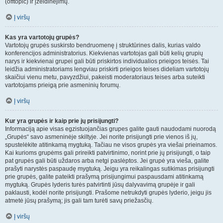
(offtopic) ir įžeidinėjimų.
Į viršų
Kas yra vartotojų grupės?
Vartotojų grupės suskirsto bendruomenę į struktūrines dalis, kurias valdo
konferencijos administratorius. Kiekvienas vartotojas gali būti kelių grupių
narys ir kiekvienai grupei gali būti priskirtos individualios prieigos teisės. Tai
leidžia administratoriams lengviau priskirti prieigos teises dideliam vartotojų
skaičiui vienu metu, pavyzdžiui, pakeisti moderatoriaus teises arba suteikti
vartotojams prieigą prie asmeninių forumų.
Į viršų
Kur yra grupės ir kaip prie jų prisijungti?
Informaciją apie visas egzistuojančias grupes galite gauti naudodami nuorodą
„Grupės“ savo asmeninėje skiltyje. Jei norite prisijungti prie vienos iš jų,
spustelėkite atitinkamą mygtuką. Tačiau ne visos grupės yra viešai prieinamos.
Kai kurioms grupėms gali prireikti patvirtinimo, norint prie jų prisijungti, o taip
pat grupės gali būti uždaros arba netgi paslėptos. Jei grupė yra vieša, galite
prašyti narystės paspaudę mygtuką. Jeigu yra reikalingas sutikimas prisijungti
prie grupės, galite pateikti prašymą prisijungimui paspausdami atitinkamą
mygtuką. Grupės lyderis turės patvirtinti jūsų dalyvavimą grupėje ir gali
paklausti, kodėl norite prisijungti. Prašome netrukdyti grupės lyderio, jeigu jis
atmetė jūsų prašymą; jis gali tam turėti savų priežasčių.
Į viršų