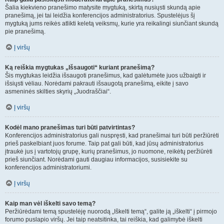
Šalia kiekvieno pranešimo matysite mygtuką, skirtą nusiųsti skundą apie
pranešimą, jei tai leidžia konferencijos administratorius. Spustelėjus šį
mygtuką jums reikės atlikti keletą veiksmų, kurie yra reikalingi siunčiant skundą
pie pranešimą.
Į viršų
Ką reiškia mygtukas „Išsaugoti“ kuriant pranešimą?
Šis mygtukas leidžia išsaugoti pranešimus, kad galėtumėte juos užbaigti ir
išsiųsti vėliau. Norėdami pakrauti išsaugotą pranešimą, eikite į savo
asmeninės skilties skyrių „Juodraščiai“.
Į viršų
Kodėl mano pranešimas turi būti patvirtintas?
Konferencijos administratorius gali nuspręsti, kad pranešimai turi būti peržiūrėti
prieš paskelbiant juos forume. Taip pat gali būti, kad jūsų administratorius
įtraukė jus į vartotojų grupę, kurių pranešimus, jo nuomone, reikėtų peržiūrėti
prieš siunčiant. Norėdami gauti daugiau informacijos, susisiekite su
konferencijos administratoriumi.
Į viršų
Kaip man vėl iškelti savo temą?
Peržiūrėdami temą spustelėję nuorodą „Iškelti temą“, galite ją „iškelti“ į pirmojo
forumo puslapio viršų. Jei taip neatsitinka, tai reiškia, kad galimybė iškelti