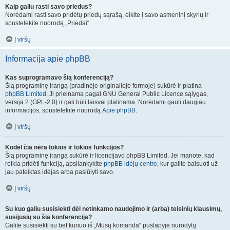
Kaip galiu rasti savo priedus?
Norėdami rasti savo pridėtų priedų sąrašą, eikite į savo asmeninį skyrių ir
spustelėkite nuorodą „Priedai“.
Į viršų
Informacija apie phpBB
Kas suprogramavo šią konferenciją?
Šią programinę įrangą (pradinėje originalioje formoje) sukūrė ir platina
phpBB Limited
. Ji prieinama pagal GNU General Public Licence sąlygas,
versija 2 (GPL-2.0) ir gali būti laisvai platinama. Norėdami gauti daugiau
informacijos, spustelėkite nuorodą
Apie phpBB
.
Į viršų
Kodėl čia nėra tokios ir tokios funkcijos?
Šią programinę įrangą sukūrė ir licencijavo phpBB Limited. Jei manote, kad
reikia pridėti funkciją, apsilankykite
phpBB idėjų centre
, kur galite balsuoti už
jau pateiktas idėjas arba pasiūlyti savo.
Į viršų
Su kuo galiu susisiekti dėl netinkamo naudojimo ir (arba) teisinių klausimų,
susijusių su šia konferencija?
Galite susisiekti su bet kuriuo iš „Mūsų komanda“ puslapyje nurodytų