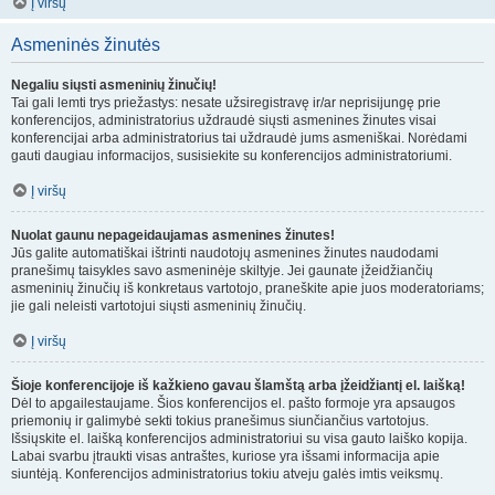
Į viršų
Asmeninės žinutės
Negaliu siųsti asmeninių žinučių!
Tai gali lemti trys priežastys: nesate užsiregistravę ir/ar neprisijungę prie
konferencijos, administratorius uždraudė siųsti asmenines žinutes visai
konferencijai arba administratorius tai uždraudė jums asmeniškai. Norėdami
gauti daugiau informacijos, susisiekite su konferencijos administratoriumi.
Į viršų
Nuolat gaunu nepageidaujamas asmenines žinutes!
Jūs galite automatiškai ištrinti naudotojų asmenines žinutes naudodami
pranešimų taisykles savo asmeninėje skiltyje. Jei gaunate įžeidžiančių
asmeninių žinučių iš konkretaus vartotojo, praneškite apie juos moderatoriams;
jie gali neleisti vartotojui siųsti asmeninių žinučių.
Į viršų
Šioje konferencijoje iš kažkieno gavau šlamštą arba įžeidžiantį el. laišką!
Dėl to apgailestaujame. Šios konferencijos el. pašto formoje yra apsaugos
priemonių ir galimybė sekti tokius pranešimus siunčiančius vartotojus.
Išsiųskite el. laišką konferencijos administratoriui su visa gauto laiško kopija.
Labai svarbu įtraukti visas antraštes, kuriose yra išsami informacija apie
siuntėją. Konferencijos administratorius tokiu atveju galės imtis veiksmų.