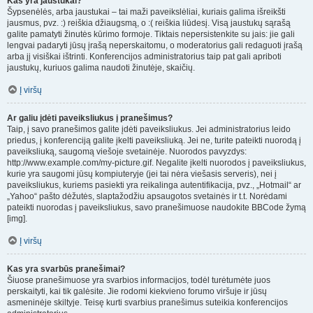
Kas yra jaustukai?
Šypsenėlės, arba jaustukai – tai maži paveikslėliai, kuriais galima išreikšti
jausmus, pvz. :) reiškia džiaugsmą, o :( reiškia liūdesį. Visą jaustukų sąrašą
galite pamatyti žinutės kūrimo formoje. Tiktais nepersistenkite su jais: jie gali
lengvai padaryti jūsų įrašą neperskaitomu, o moderatorius gali redaguoti įrašą
arba jį visiškai ištrinti. Konferencijos administratorius taip pat gali apriboti
jaustukų, kuriuos galima naudoti žinutėje, skaičių.
Į viršų
Ar galiu įdėti paveiksliukus į pranešimus?
Taip, į savo pranešimos galite įdėti paveiksliukus. Jei administratorius leido
priedus, į konferenciją galite įkelti paveiksliuką. Jei ne, turite pateikti nuorodą į
paveiksliuką, saugomą viešoje svetainėje. Nuorodos pavyzdys:
http://www.example.com/my-picture.gif. Negalite įkelti nuorodos į paveiksliukus,
kurie yra saugomi jūsų kompiuteryje (jei tai nėra viešasis serveris), nei į
paveiksliukus, kuriems pasiekti yra reikalinga autentifikacija, pvz., „Hotmail“ ar
„Yahoo“ pašto dėžutės, slaptažodžiu apsaugotos svetainės ir t.t. Norėdami
pateikti nuorodas į paveiksliukus, ​​savo pranešimuose naudokite BBCode žymą
[img].
Į viršų
Kas yra svarbūs pranešimai?
Šiuose pranešimuose yra svarbios informacijos, todėl turėtumėte juos
perskaityti, kai tik galėsite. Jie rodomi kiekvieno forumo viršuje ir jūsų
asmeninėje skiltyje. Teisę kurti svarbius pranešimus suteikia konferencijos