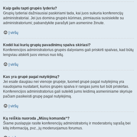
Kaip galiu tapti grupės lyderiu?
Grupių lyderiai dažniausiai paskiriami tada, kai juos sukuria konferencijų
administratoriai. Jei jus domina grupės kūrimas, pirmiausia susisiekite su
administratoriumi; pabandykite parašyti jam asmenine žinute.
Į viršų
Kodėl kai kurių grupių pavadinimų spalva skiriasi?
Konferencijos administratorius grupės dalyviams gali priskirti spalvas, kad būtų
lengviau atskirti juos vienus nuo kitų.
Į viršų
Kas yra grupė pagal nutylėjimą?
Jei esate daugiau nei vienoje grupėje, tuomet grupė pagal nutylėjimą yra
naudojama nustatant, kurios grupės spalva ir rangas jums turi būti priskirtas.
Konferencijos administratorius gali suteikti jums leidimą asmeniniame skyriuje
pačiam pasikeisti grupę pagal nutylėjimą.
Į viršų
Ką reiškia nuoroda „Mūsų komanda“?
Šiame puslapyje rasite konferencijų administratorių ir moderatorių sąrašą bei
kitą informaciją, pvz., jų moderuojamus forumus.