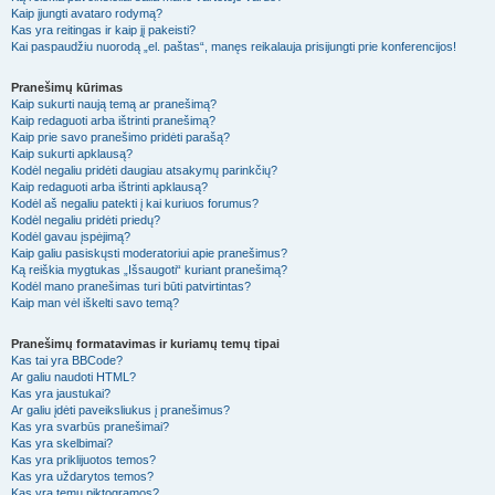
Kaip įjungti avataro rodymą?
Kas yra reitingas ir kaip jį pakeisti?
Kai paspaudžiu nuorodą „el. paštas“, manęs reikalauja prisijungti prie konferencijos!
Pranešimų kūrimas
Kaip sukurti naują temą ar pranešimą?
Kaip redaguoti arba ištrinti pranešimą?
Kaip prie savo pranešimo pridėti parašą?
Kaip sukurti apklausą?
Kodėl negaliu pridėti daugiau atsakymų parinkčių?
Kaip redaguoti arba ištrinti apklausą?
Kodėl aš negaliu patekti į kai kuriuos forumus?
Kodėl negaliu pridėti priedų?
Kodėl gavau įspėjimą?
Kaip galiu pasiskųsti moderatoriui apie pranešimus?
Ką reiškia mygtukas „Išsaugoti“ kuriant pranešimą?
Kodėl mano pranešimas turi būti patvirtintas?
Kaip man vėl iškelti savo temą?
Pranešimų formatavimas ir kuriamų temų tipai
Kas tai yra BBCode?
Ar galiu naudoti HTML?
Kas yra jaustukai?
Ar galiu įdėti paveiksliukus į pranešimus?
Kas yra svarbūs pranešimai?
Kas yra skelbimai?
Kas yra priklijuotos temos?
Kas yra uždarytos temos?
Kas yra temų piktogramos?