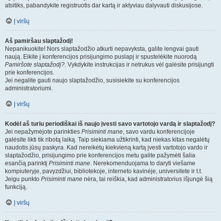
atsitiks, pabandykite registruotis dar kartą ir aktyviau dalyvauti diskusijose.
Į viršų
Aš pamiršau slaptažodį!
Nepanikuokite! Nors slaptažodžio atkurti nepavyksta, galite lengvai gauti
naują. Eikite į konferencijos prisijungimo puslapį ir spustelėkite nuorodą
Pamiršote slaptažodį?
. Vykdykite instrukcijas ir netrukus vėl galėsite prisijungti
prie konferencijos.
Jei negalite gauti naujo slaptažodžio, susisiekite su konferencijos
administratoriumi.
Į viršų
Kodėl aš turiu periodiškai iš naujo įvesti savo vartotojo vardą ir slaptažodį?
Jei nepažymėjote parinkties
Prisiminti mane
, savo vardu konferencijoje
galėsite likti tik ribotą laiką. Taip siekiama užtikrinti, kad niekas kitas negalėtų
naudotis jūsų paskyra. Kad nereikėtų kiekvieną kartą įvesti vartotojo vardo ir
slaptažodžio, prisijungimo prie konferencijos metu galite pažymėti šalia
esančią parinktį
Prisiminti mane
. Nerekomenduojama to daryti viešame
kompiuteryje, pavyzdžiui, bibliotekoje, interneto kavinėje, universitete ir t.t.
Jeigu punkto
Prisiminti mane
nėra, tai reiškia, kad administratorius išjungė šią
funkciją.
Į viršų