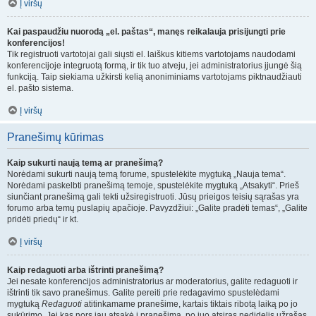
Į viršų
Kai paspaudžiu nuorodą „el. paštas“, manęs reikalauja prisijungti prie
konferencijos!
Tik registruoti vartotojai gali siųsti el. laiškus kitiems vartotojams naudodami
konferencijoje integruotą formą, ir tik tuo atveju, jei administratorius įjungė šią
funkciją. Taip siekiama užkirsti kelią anoniminiams vartotojams piktnaudžiauti
el. pašto sistema.
Į viršų
Pranešimų kūrimas
Kaip sukurti naują temą ar pranešimą?
Norėdami sukurti naują temą forume, spustelėkite mygtuką „Nauja tema“.
Norėdami paskelbti pranešimą temoje, spustelėkite mygtuką „Atsakyti“. Prieš
siunčiant pranešimą gali tekti užsiregistruoti. Jūsų prieigos teisių sąrašas yra
forumo arba temų puslapių apačioje. Pavyzdžiui: „Galite pradėti temas“, „Galite
pridėti priedų“ ir kt.
Į viršų
Kaip redaguoti arba ištrinti pranešimą?
Jei nesate konferencijos administratorius ar moderatorius, galite redaguoti ir
ištrinti tik savo pranešimus. Galite pereiti prie redagavimo spustelėdami
mygtuką
Redaguoti
atitinkamame pranešime, kartais tiktais ribotą laiką po jo
sukūrimo. Jei kas nors jau atsakė į pranešimą, po juo atsiras nedidelis užrašas,