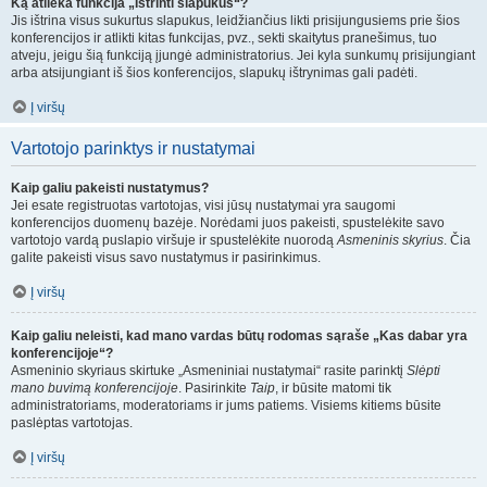
Ką atlieka funkcija „Ištrinti slapukus“?
Jis ištrina visus sukurtus slapukus, leidžiančius likti prisijungusiems prie šios
konferencijos ir atlikti kitas funkcijas, pvz., sekti skaitytus pranešimus, tuo
atveju, jeigu šią funkciją įjungė administratorius. Jei kyla sunkumų prisijungiant
arba atsijungiant iš šios konferencijos, slapukų ištrynimas gali padėti.
Į viršų
Vartotojo parinktys ir nustatymai
Kaip galiu pakeisti nustatymus?
Jei esate registruotas vartotojas, visi jūsų nustatymai yra saugomi
konferencijos duomenų bazėje. Norėdami juos pakeisti, spustelėkite savo
vartotojo vardą puslapio viršuje ir spustelėkite nuorodą
Asmeninis skyrius
. Čia
galite pakeisti visus savo nustatymus ir pasirinkimus.
Į viršų
Kaip galiu neleisti, kad mano vardas būtų rodomas sąraše „Kas dabar yra
konferencijoje“?
Asmeninio skyriaus skirtuke „Asmeniniai nustatymai“ rasite parinktį
Slėpti
mano buvimą konferencijoje
. Pasirinkite
Taip
, ir būsite matomi tik
administratoriams, moderatoriams ir jums patiems. Visiems kitiems būsite
paslėptas vartotojas.
Į viršų