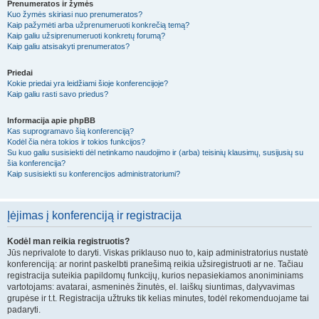
Prenumeratos ir žymės
Kuo žymės skiriasi nuo prenumeratos?
Kaip pažymėti arba užprenumeruoti konkrečią temą?
Kaip galiu užsiprenumeruoti konkretų forumą?
Kaip galiu atsisakyti prenumeratos?
Priedai
Kokie priedai yra leidžiami šioje konferencijoje?
Kaip galiu rasti savo priedus?
Informacija apie phpBB
Kas suprogramavo šią konferenciją?
Kodėl čia nėra tokios ir tokios funkcijos?
Su kuo galiu susisiekti dėl netinkamo naudojimo ir (arba) teisinių klausimų, susijusių su
šia konferencija?
Kaip susisiekti su konferencijos administratoriumi?
Įėjimas į konferenciją ir registracija
Kodėl man reikia registruotis?
Jūs neprivalote to daryti. Viskas priklauso nuo to, kaip administratorius nustatė
konferenciją: ar norint paskelbti pranešimą reikia užsiregistruoti ar ne. Tačiau
registracija suteikia papildomų funkcijų, kurios nepasiekiamos anoniminiams
vartotojams: avatarai, asmeninės žinutės, el. laiškų siuntimas, dalyvavimas
grupėse ir t.t. Registracija užtruks tik kelias minutes, todėl rekomenduojame tai
padaryti.