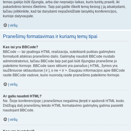
temas galėjo būti išjungta, arba dar nepraėjo laikas, kuris turėtų praeiti, iki
pakartotinio temos iškėlimo. Taip pat galite iškelti temą tiesiog į ją atsakydami,
tačiau įsitikinkite, kad tai darydami nepažeidžiate taisyklių konferencijos,
kurioje dalyvaujate.
Į viršų
Pranešimų formatavimas ir kuriamų temų tipai
Kas tai yra BBCode?
BBCode — tai ypatinga HTML realizacija, suteikianti puikias galimybes
formatuoti atskiras pranešimo dalis. Galimybę naudoti BBCode nustato
administratorius, tačiau BBCode taip pat gali būti išjungtas pranešime jo
pateikimo formoje. BBCode savo stiliumi yra panašus į HTML, žymos yra
laužtiniuose skliaustuose [ ir ], o ne < ir >. Daugiau informacijos apie BBCode
rasite BBCode vadove, kurio nuorodą rasite pranešimo pateikimo formoje.
Į viršų
Ar galiu naudoti HTML?
Ne. Šioje konferencijoje į pranešimus negalima įterpti ir apdoroti HTML kodo.
Didžiąją dalį pranešimų teksto HTML formatavimo galimybių galima pasiekti
naudojant BBCode.
Į viršų