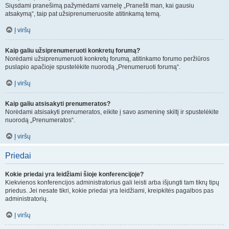
Siųsdami pranešimą pažymėdami varnelę „Pranešti man, kai gausiu
atsakymą“, taip pat užsiprenumeruosite atitinkamą temą.
Į viršų
Kaip galiu užsiprenumeruoti konkretų forumą?
Norėdami užsiprenumeruoti konkretų forumą, atitinkamo forumo peržiūros
puslapio apačioje spustelėkite nuorodą „Prenumeruoti forumą“.
Į viršų
Kaip galiu atsisakyti prenumeratos?
Norėdami atsisakyti prenumeratos, eikite į savo asmeninę skiltį ir spustelėkite
nuorodą „Prenumeratos“.
Į viršų
Priedai
Kokie priedai yra leidžiami šioje konferencijoje?
Kiekvienos konferencijos administratorius gali leisti arba išjungti tam tikrų tipų
priedus. Jei nesate tikri, kokie priedai yra leidžiami, kreipkitės pagalbos pas
administratorių.
Į viršų