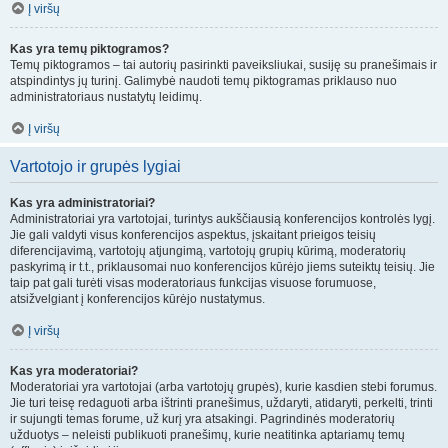
Į viršų
Kas yra temų piktogramos?
Temų piktogramos – tai autorių pasirinkti paveiksliukai, susiję su pranešimais ir
atspindintys jų turinį. Galimybė naudoti temų piktogramas priklauso nuo
administratoriaus nustatytų leidimų.
Į viršų
Vartotojo ir grupės lygiai
Kas yra administratoriai?
Administratoriai yra vartotojai, turintys aukščiausią konferencijos kontrolės lygį.
Jie gali valdyti visus konferencijos aspektus, įskaitant prieigos teisių
diferencijavimą, vartotojų atjungimą, vartotojų grupių kūrimą, moderatorių
paskyrimą ir t.t., priklausomai nuo konferencijos kūrėjo jiems suteiktų teisių. Jie
taip pat gali turėti visas moderatoriaus funkcijas visuose forumuose,
atsižvelgiant į konferencijos kūrėjo nustatymus.
Į viršų
Kas yra moderatoriai?
Moderatoriai yra vartotojai (arba vartotojų grupės), kurie kasdien stebi forumus.
Jie turi teisę redaguoti arba ištrinti pranešimus, uždaryti, atidaryti, perkelti, trinti
ir sujungti temas forume, už kurį yra atsakingi. Pagrindinės moderatorių
užduotys – neleisti publikuoti pranešimų, kurie neatitinka aptariamų temų