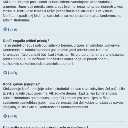
Kai kurie forumai pasiekiami tik tam tikriems vartotojams arba vartotojų
grupėms. Jums gali prireikti specialaus leidimo, jeigu norite peržiūrinėti tokius
forumus, kurti juose temas ir rašyti pranešimus bei atlikti kitus veiksmus.
Norėdami gauti tokį leidimą, susisiekite su moderatoriumi arba konferencijos
administratoriumi.
Į viršų
Kodėl negaliu pridėti priedų?
Teisė pridėti priedus gali būti suteikta forumo, grupės ar vartotojo lygmenyje.
Konferencijos administratorius gali neleisti įdėti priedus tam tikruose
forumuose. Taip pat gali būti, kad tiktais tam tikrų grupių nariams yra leidžiama
pridėti priedus. Jei nežinote priežasties kodėl negalite pridėti priedų,
susisiekite su konferencijos administratoriumi.
Į viršų
Kodėl gavau įspėjimą?
Kiekvienoje konferencijoje administratoriai nustato savo taisykles. Jei pažeisite
taisyklę, galite gauti įspėjimą. Atkreipkite dėmesį, kad tai yra konferencijos
administratoriaus sprendimas, ir phpBB Limited yra nesusijęs su šioje
svetainėje paskelbtais įspėjimais. Jei nesate tikri dėl kokios priežasties gavote
įspėjimą, susisiekite su konferencijos administratoriumi.
Į viršų
Kaip galiu pasiskųsti moderatoriui apie pranešimus?