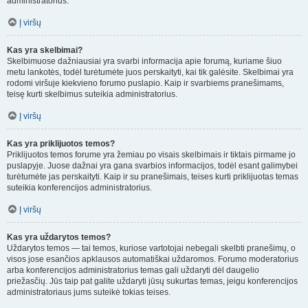
administratorius.
Į viršų
Kas yra skelbimai?
Skelbimuose dažniausiai yra svarbi informacija apie forumą, kuriame šiuo
metu lankotės, todėl turėtumėte juos perskaityti, kai tik galėsite. Skelbimai yra
rodomi viršuje kiekvieno forumo puslapio. Kaip ir svarbiems pranešimams,
teisę kurti skelbimus suteikia administratorius.
Į viršų
Kas yra priklijuotos temos?
Priklijuotos temos forume yra žemiau po visais skelbimais ir tiktais pirmame jo
puslapyje. Juose dažnai yra gana svarbios informacijos, todėl esant galimybei
turėtumėte jas perskaityti. Kaip ir su pranešimais, teises kurti priklijuotas temas
suteikia konferencijos administratorius.
Į viršų
Kas yra uždarytos temos?
Uždarytos temos — tai temos, kuriose vartotojai nebegali skelbti pranešimų, o
visos jose esančios apklausos automatiškai uždaromos. Forumo moderatorius
arba konferencijos administratorius temas gali uždaryti dėl daugelio
priežasčių. Jūs taip pat galite uždaryti jūsų sukurtas temas, jeigu konferencijos
administratoriaus jums suteikė tokias teises.