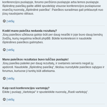
konferencijos puslapyje, forumo peržiūros puslapyje arba temos puslapyje.
Išplėstinę paiešką galite atlikti spustelėję visuose konferencijos puslapiuose
esančią nuorodą „Išplėstinė paieška“. Paieškos suradimas gali priklausyti nuo
jūsų naudojamo stiliaus.
Į viršų
Kodėl mano paieška neduoda rezultatų?
Jūsų paieškos užklausa galėjo būti per daug neaiški ir joje buvo daug bendrų
žodžių, kurių negalima ieškoti phpBB. Būkite konkretesni ir naudokite
išplėstines paieškos galimybes.
Į viršų
Mano paieškos rezultatas buvo tuščias puslapis!
Jūsų paieška pateikė per daug rezultatų, ir svetainės serveris negali jų
apdoroti. Naudokite „Išplėstinę paiešką“, tiksliau nurodykite paieškos sąlygas ir
forumus, kuriuose ji turėtų būti atliekama.
Į viršų
Kaip rasti konferencijos vartotoją?
Eikite į puslapį „Vartotojai“ ir spustelėkite nuorodą „Rasti vartotoją“.
Į viršų