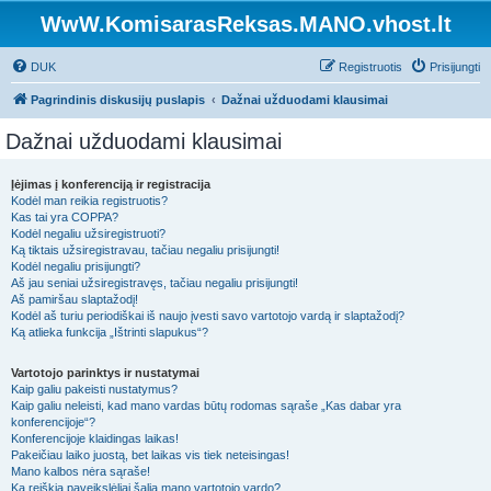
WwW.KomisarasReksas.MANO.vhost.lt
DUK
Registruotis
Prisijungti
Pagrindinis diskusijų puslapis
Dažnai užduodami klausimai
Dažnai užduodami klausimai
Įėjimas į konferenciją ir registracija
Kodėl man reikia registruotis?
Kas tai yra COPPA?
Kodėl negaliu užsiregistruoti?
Ką tiktais užsiregistravau, tačiau negaliu prisijungti!
Kodėl negaliu prisijungti?
Aš jau seniai užsiregistravęs, tačiau negaliu prisijungti!
Aš pamiršau slaptažodį!
Kodėl aš turiu periodiškai iš naujo įvesti savo vartotojo vardą ir slaptažodį?
Ką atlieka funkcija „Ištrinti slapukus“?
Vartotojo parinktys ir nustatymai
Kaip galiu pakeisti nustatymus?
Kaip galiu neleisti, kad mano vardas būtų rodomas sąraše „Kas dabar yra
konferencijoje“?
Konferencijoje klaidingas laikas!
Pakeičiau laiko juostą, bet laikas vis tiek neteisingas!
Mano kalbos nėra sąraše!
Ką reiškia paveikslėliai šalia mano vartotojo vardo?