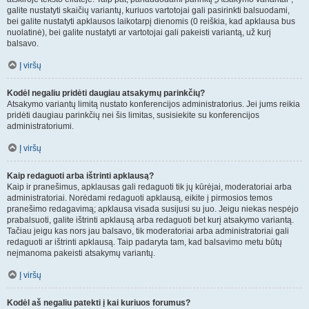
galite nustatyti skaičių variantų, kuriuos vartotojai gali pasirinkti balsuodami,
bei galite nustatyti apklausos laikotarpį dienomis (0 reiškia, kad apklausa bus
nuolatinė), bei galite nustatyti ar vartotojai gali pakeisti variantą, už kurį
balsavo.
Į viršų
Kodėl negaliu pridėti daugiau atsakymų parinkčių?
Atsakymo variantų limitą nustato konferencijos administratorius. Jei jums reikia
pridėti daugiau parinkčių nei šis limitas, susisiekite su konferencijos
administratoriumi.
Į viršų
Kaip redaguoti arba ištrinti apklausą?
Kaip ir pranešimus, apklausas gali redaguoti tik jų kūrėjai, moderatoriai arba
administratoriai. Norėdami redaguoti apklausą, eikite į pirmosios temos
pranešimo redagavimą; apklausa visada susijusi su juo. Jeigu niekas nespėjo
prabalsuoti, galite ištrinti apklausą arba redaguoti bet kurį atsakymo variantą.
Tačiau jeigu kas nors jau balsavo, tik moderatoriai arba administratoriai gali
redaguoti ar ištrinti apklausą. Taip padaryta tam, kad balsavimo metu būtų
neįmanoma pakeisti atsakymų variantų.
Į viršų
Kodėl aš negaliu patekti į kai kuriuos forumus?