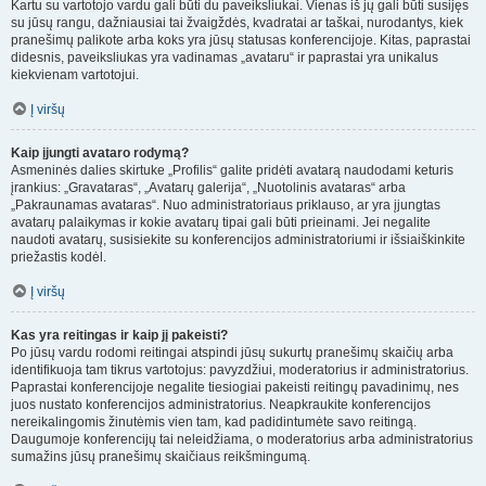
Kartu su vartotojo vardu gali būti du paveiksliukai. Vienas iš jų gali būti susijęs
su jūsų rangu, dažniausiai tai žvaigždės, kvadratai ar taškai, nurodantys, kiek
pranešimų palikote arba koks yra jūsų statusas konferencijoje. Kitas, paprastai
didesnis, paveiksliukas yra vadinamas „avataru“ ir paprastai yra unikalus
kiekvienam vartotojui.
Į viršų
Kaip įjungti avataro rodymą?
Asmeninės dalies skirtuke „Profilis“ galite pridėti avatarą naudodami keturis
įrankius: „Gravataras“, „Avatarų galerija“, „Nuotolinis avataras“ arba
„Pakraunamas avataras“. Nuo administratoriaus priklauso, ar yra įjungtas
avatarų palaikymas ir kokie avatarų tipai gali būti prieinami. Jei negalite
naudoti avatarų, susisiekite su konferencijos administratoriumi ir išsiaiškinkite
priežastis kodėl.
Į viršų
Kas yra reitingas ir kaip jį pakeisti?
Po jūsų vardu rodomi reitingai atspindi jūsų sukurtų pranešimų skaičių arba
identifikuoja tam tikrus vartotojus: pavyzdžiui, moderatorius ir administratorius.
Paprastai konferencijoje negalite tiesiogiai pakeisti reitingų pavadinimų, nes
juos nustato konferencijos administratorius. Neapkraukite konferencijos
nereikalingomis žinutėmis vien tam, kad padidintumėte savo reitingą.
Daugumoje konferencijų tai neleidžiama, o moderatorius arba administratorius
sumažins jūsų pranešimų skaičiaus reikšmingumą.