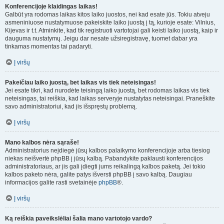
Konferencijoje klaidingas laikas!
Galbūt yra rodomas laikas kitos laiko juostos, nei kad esate jūs. Tokiu atveju
asmeniniuose nustatymuose pakeiskite laiko juostą į tą, kurioje esate: Vilnius,
Kijevas ir t.t. Atminkite, kad tik registruoti vartotojai gali keisti laiko juostą, kaip ir
dauguma nustatymų. Jeigu dar nesate užsiregistravę, tuomet dabar yra
tinkamas momentas tai padaryti.
Į viršų
Pakeičiau laiko juostą, bet laikas vis tiek neteisingas!
Jei esate tikri, kad nurodėte teisingą laiko juostą, bet rodomas laikas vis tiek
neteisingas, tai reiškia, kad laikas serveryje nustatytas neteisingai. Praneškite
savo administratoriui, kad jis išspręstų problemą.
Į viršų
Mano kalbos nėra sąraše!
Administratorius neįdiegė jūsų kalbos palaikymo konferencijoje arba tiesiog
niekas neišvertė phpBB į jūsų kalbą. Pabandykite paklausti konferencijos
administratoriaus, ar jis gali įdiegti jums reikalingą kalbos paketą. Jei tokio
kalbos paketo nėra, galite patys išversti phpBB į savo kalbą. Daugiau
informacijos galite rasti svetainėje
phpBB
®.
Į viršų
Ką reiškia paveikslėliai šalia mano vartotojo vardo?