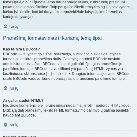
temas galėjo būti išjungta, arba dar nepraėjo laikas, kuris turėtų praeiti, iki
pakartotinio temos iškėlimo. Taip pat galite iškelti temą tiesiog į ją atsakydami,
tačiau įsitikinkite, kad tai darydami nepažeidžiate taisyklių konferencijos,
kurioje dalyvaujate.
Į viršų
Pranešimų formatavimas ir kuriamų temų tipai
Kas tai yra BBCode?
BBCode — tai ypatinga HTML realizacija, suteikianti puikias galimybes
formatuoti atskiras pranešimo dalis. Galimybę naudoti BBCode nustato
administratorius, tačiau BBCode taip pat gali būti išjungtas pranešime jo
pateikimo formoje. BBCode savo stiliumi yra panašus į HTML, žymos yra
laužtiniuose skliaustuose [ ir ], o ne < ir >. Daugiau informacijos apie BBCode
rasite BBCode vadove, kurio nuorodą rasite pranešimo pateikimo formoje.
Į viršų
Ar galiu naudoti HTML?
Ne. Šioje konferencijoje į pranešimus negalima įterpti ir apdoroti HTML kodo.
Didžiąją dalį pranešimų teksto HTML formatavimo galimybių galima pasiekti
naudojant BBCode.
Į viršų