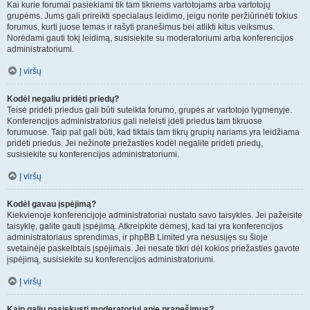
Kai kurie forumai pasiekiami tik tam tikriems vartotojams arba vartotojų
grupėms. Jums gali prireikti specialaus leidimo, jeigu norite peržiūrinėti tokius
forumus, kurti juose temas ir rašyti pranešimus bei atlikti kitus veiksmus.
Norėdami gauti tokį leidimą, susisiekite su moderatoriumi arba konferencijos
administratoriumi.
Į viršų
Kodėl negaliu pridėti priedų?
Teisė pridėti priedus gali būti suteikta forumo, grupės ar vartotojo lygmenyje.
Konferencijos administratorius gali neleisti įdėti priedus tam tikruose
forumuose. Taip pat gali būti, kad tiktais tam tikrų grupių nariams yra leidžiama
pridėti priedus. Jei nežinote priežasties kodėl negalite pridėti priedų,
susisiekite su konferencijos administratoriumi.
Į viršų
Kodėl gavau įspėjimą?
Kiekvienoje konferencijoje administratoriai nustato savo taisykles. Jei pažeisite
taisyklę, galite gauti įspėjimą. Atkreipkite dėmesį, kad tai yra konferencijos
administratoriaus sprendimas, ir phpBB Limited yra nesusijęs su šioje
svetainėje paskelbtais įspėjimais. Jei nesate tikri dėl kokios priežasties gavote
įspėjimą, susisiekite su konferencijos administratoriumi.
Į viršų
Kaip galiu pasiskųsti moderatoriui apie pranešimus?