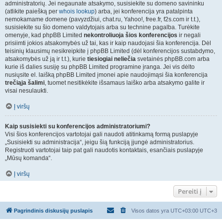
administratorių. Jei negaunate atsakymo, susisiekite su domeno savininku
(atlikite paiešką per
whois lookup
) arba, jei konferencija yra patalpinta
nemokamame domene (pavyzdžiui, chat.ru, Yahoo!, free.fr, f2s.com ir t.t.),
susisiekite su šio domeno valdytojais arba su technine pagalba. Turėkite
omenyje, kad phpBB Limited
nekontroliuoja šios konferencijos
ir negali
prisiimti jokios atsakomybės už tai, kas ir kaip naudojasi šia konferencija. Dėl
teisinių klausimų nesikreipkite į phpBB Limited (dėl konferencijos sustabdymo,
atsakomybės už ją ir t.t.), kurie
tiesiogiai neliečia
svetainės phpBB.com arba
kurie iš dalies susiję su phpBB Limited programine įranga. Jei vis dėlto
nusiųsite el. laišką phpBB Limited įmonei apie naudojimąsi šia konferencija
trečiąja šalimi
, tuomet nesitikėkite išsamaus laiško arba atsakymo galite ir
visai nesulaukti.
Į viršų
Kaip susisiekti su konferencijos administratoriumi?
Visi šios konferencijos vartotojai gali naudoti atitinkamą formą puslapyje
„Susisiekti su administracija“, jeigu šią funkciją įjungė administratorius.
Registruoti vartotojai taip pat gali naudotis kontaktais, esančiais puslapyje
„Mūsų komanda“.
Į viršų
Pereiti į
Pagrindinis diskusijų puslapis
Visos datos yra UTC+03:00 UTC+3