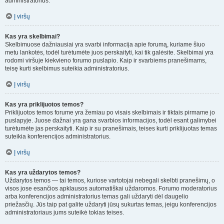
administratorius.
Į viršų
Kas yra skelbimai?
Skelbimuose dažniausiai yra svarbi informacija apie forumą, kuriame šiuo
metu lankotės, todėl turėtumėte juos perskaityti, kai tik galėsite. Skelbimai yra
rodomi viršuje kiekvieno forumo puslapio. Kaip ir svarbiems pranešimams,
teisę kurti skelbimus suteikia administratorius.
Į viršų
Kas yra priklijuotos temos?
Priklijuotos temos forume yra žemiau po visais skelbimais ir tiktais pirmame jo
puslapyje. Juose dažnai yra gana svarbios informacijos, todėl esant galimybei
turėtumėte jas perskaityti. Kaip ir su pranešimais, teises kurti priklijuotas temas
suteikia konferencijos administratorius.
Į viršų
Kas yra uždarytos temos?
Uždarytos temos — tai temos, kuriose vartotojai nebegali skelbti pranešimų, o
visos jose esančios apklausos automatiškai uždaromos. Forumo moderatorius
arba konferencijos administratorius temas gali uždaryti dėl daugelio
priežasčių. Jūs taip pat galite uždaryti jūsų sukurtas temas, jeigu konferencijos
administratoriaus jums suteikė tokias teises.