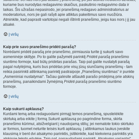
kuriame bus nurodytas redagavimo skaičius, paskutinio redagavimo data ir
laikas. Šis užrašas nepasirodo, jei pranešimą redagavo administratorius ar
moderatorius, nors jie gali rašyti apie atliktus pakeitimus savo nuožiūra.
Atminkite, kad paprasti vartotojai negali ištrinti pranešimo, jeigu kas nors į jį jau
atsakė.
Į viršų
Kaip prie savo pranešimo pridėti parašą?
Norėdami pridėti parašą prie pranešimo, pirmiausia turite jį sukurti savo
asmeninėje skiltyje. Po to galite pažymėti parinktį
Pridėti parašą
pranešimo
siuntimo formoje, kad būtų pridėtas parašas. Taip pat galite nustatyti parašą
pagal nutylėjimą, kuris bus pridėtas prie visų jūsų siunčiamų pranešimų - tam
reikia pasirinkti atitinkamą parinktį pastraipoje „Pranešimų siuntimas“ ir punkte
„Asmeniniai nustatymai“. Tačiau galėsite atšaukti parašo pridėjimą prie atskirų
pranešimų, panaikindami žymėjimą
Pridėti parašą
pranešimo siuntimo
formoje.
Į viršų
Kaip sukurti apklausą?
Kurdami temą arba redaguodami pirmąjį temos pranešimą, spustelėkite
skirtuką arba eikite į formą
Sukurti apklausą
po pagrindine forma, skirta
pranešimo kūrimui, atsižvelgiant į naudojamą stilių; jei nematote tokio skirtuko
ar formos, tuomet neturite teisės kurti apklausų. Į atitinkamus laukus įveskite
klausimą ir bent dvi atsakymo parinktis, įsitikinkite, kad kiekviena parinktis yra
atskiroje teksto eilutėje. Taip pat, panaudodami parinktį „Atsakymo variantai“,