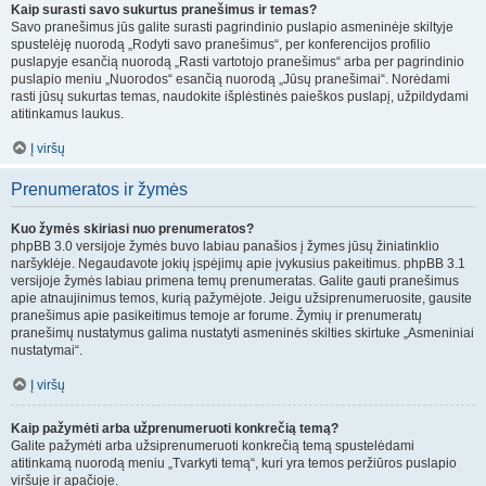
Kaip surasti savo sukurtus pranešimus ir temas?
Savo pranešimus jūs galite surasti pagrindinio puslapio asmeninėje skiltyje
spustelėję nuorodą „Rodyti savo pranešimus“, per konferencijos profilio
puslapyje esančią nuorodą „Rasti vartotojo pranešimus“ arba per pagrindinio
puslapio meniu „Nuorodos“ esančią nuorodą „Jūsų pranešimai“. Norėdami
rasti jūsų sukurtas temas, naudokite išplėstinės paieškos puslapį, užpildydami
atitinkamus laukus.
Į viršų
Prenumeratos ir žymės
Kuo žymės skiriasi nuo prenumeratos?
phpBB 3.0 versijoje žymės buvo labiau panašios į žymes jūsų žiniatinklio
naršyklėje. Negaudavote jokių įspėjimų apie įvykusius pakeitimus. phpBB 3.1
versijoje žymės labiau primena temų prenumeratas. Galite gauti pranešimus
apie atnaujinimus temos, kurią pažymėjote. Jeigu užsiprenumeruosite, gausite
pranešimus apie pasikeitimus temoje ar forume. Žymių ir prenumeratų
pranešimų nustatymus galima nustatyti asmeninės skilties skirtuke „Asmeniniai
nustatymai“.
Į viršų
Kaip pažymėti arba užprenumeruoti konkrečią temą?
Galite pažymėti arba užsiprenumeruoti konkrečią temą spustelėdami
atitinkamą nuorodą meniu „Tvarkyti temą“, kuri yra temos peržiūros puslapio
viršuje ir apačioje.