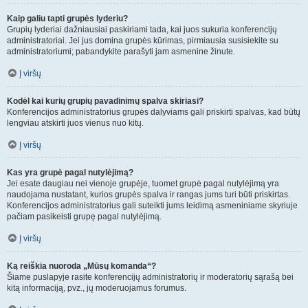
Kaip galiu tapti grupės lyderiu?
Grupių lyderiai dažniausiai paskiriami tada, kai juos sukuria konferencijų
administratoriai. Jei jus domina grupės kūrimas, pirmiausia susisiekite su
administratoriumi; pabandykite parašyti jam asmenine žinute.
Į viršų
Kodėl kai kurių grupių pavadinimų spalva skiriasi?
Konferencijos administratorius grupės dalyviams gali priskirti spalvas, kad būtų
lengviau atskirti juos vienus nuo kitų.
Į viršų
Kas yra grupė pagal nutylėjimą?
Jei esate daugiau nei vienoje grupėje, tuomet grupė pagal nutylėjimą yra
naudojama nustatant, kurios grupės spalva ir rangas jums turi būti priskirtas.
Konferencijos administratorius gali suteikti jums leidimą asmeniniame skyriuje
pačiam pasikeisti grupę pagal nutylėjimą.
Į viršų
Ką reiškia nuoroda „Mūsų komanda“?
Šiame puslapyje rasite konferencijų administratorių ir moderatorių sąrašą bei
kitą informaciją, pvz., jų moderuojamus forumus.