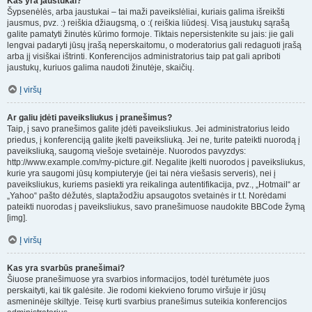
Kas yra jaustukai?
Šypsenėlės, arba jaustukai – tai maži paveikslėliai, kuriais galima išreikšti
jausmus, pvz. :) reiškia džiaugsmą, o :( reiškia liūdesį. Visą jaustukų sąrašą
galite pamatyti žinutės kūrimo formoje. Tiktais nepersistenkite su jais: jie gali
lengvai padaryti jūsų įrašą neperskaitomu, o moderatorius gali redaguoti įrašą
arba jį visiškai ištrinti. Konferencijos administratorius taip pat gali apriboti
jaustukų, kuriuos galima naudoti žinutėje, skaičių.
Į viršų
Ar galiu įdėti paveiksliukus į pranešimus?
Taip, į savo pranešimos galite įdėti paveiksliukus. Jei administratorius leido
priedus, į konferenciją galite įkelti paveiksliuką. Jei ne, turite pateikti nuorodą į
paveiksliuką, saugomą viešoje svetainėje. Nuorodos pavyzdys:
http://www.example.com/my-picture.gif. Negalite įkelti nuorodos į paveiksliukus,
kurie yra saugomi jūsų kompiuteryje (jei tai nėra viešasis serveris), nei į
paveiksliukus, kuriems pasiekti yra reikalinga autentifikacija, pvz., „Hotmail“ ar
„Yahoo“ pašto dėžutės, slaptažodžiu apsaugotos svetainės ir t.t. Norėdami
pateikti nuorodas į paveiksliukus, ​​savo pranešimuose naudokite BBCode žymą
[img].
Į viršų
Kas yra svarbūs pranešimai?
Šiuose pranešimuose yra svarbios informacijos, todėl turėtumėte juos
perskaityti, kai tik galėsite. Jie rodomi kiekvieno forumo viršuje ir jūsų
asmeninėje skiltyje. Teisę kurti svarbius pranešimus suteikia konferencijos