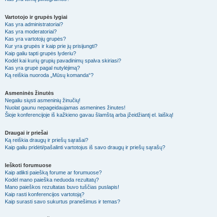
Vartotojo ir grupės lygiai
Kas yra administratoriai?
Kas yra moderatoriai?
Kas yra vartotojų grupės?
Kur yra grupės ir kaip prie jų prisijungti?
Kaip galiu tapti grupės lyderiu?
Kodėl kai kurių grupių pavadinimų spalva skiriasi?
Kas yra grupė pagal nutylėjimą?
Ką reiškia nuoroda „Mūsų komanda“?
Asmeninės žinutės
Negaliu siųsti asmeninių žinučių!
Nuolat gaunu nepageidaujamas asmenines žinutes!
Šioje konferencijoje iš kažkieno gavau šlamštą arba įžeidžiantį el. laišką!
Draugai ir priešai
Ką reiškia draugų ir priešų sąrašai?
Kaip galiu pridėti/pašalinti vartotojus iš savo draugų ir priešų sąrašų?
Ieškoti forumuose
Kaip atlikti paiešką forume ar forumuose?
Kodėl mano paieška neduoda rezultatų?
Mano paieškos rezultatas buvo tuščias puslapis!
Kaip rasti konferencijos vartotoją?
Kaip surasti savo sukurtus pranešimus ir temas?