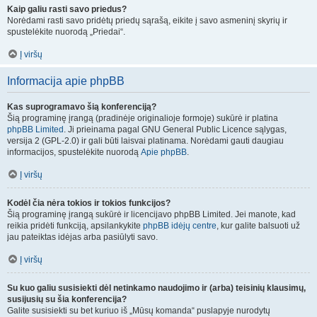
Kaip galiu rasti savo priedus?
Norėdami rasti savo pridėtų priedų sąrašą, eikite į savo asmeninį skyrių ir
spustelėkite nuorodą „Priedai“.
Į viršų
Informacija apie phpBB
Kas suprogramavo šią konferenciją?
Šią programinę įrangą (pradinėje originalioje formoje) sukūrė ir platina
phpBB Limited
. Ji prieinama pagal GNU General Public Licence sąlygas,
versija 2 (GPL-2.0) ir gali būti laisvai platinama. Norėdami gauti daugiau
informacijos, spustelėkite nuorodą
Apie phpBB
.
Į viršų
Kodėl čia nėra tokios ir tokios funkcijos?
Šią programinę įrangą sukūrė ir licencijavo phpBB Limited. Jei manote, kad
reikia pridėti funkciją, apsilankykite
phpBB idėjų centre
, kur galite balsuoti už
jau pateiktas idėjas arba pasiūlyti savo.
Į viršų
Su kuo galiu susisiekti dėl netinkamo naudojimo ir (arba) teisinių klausimų,
susijusių su šia konferencija?
Galite susisiekti su bet kuriuo iš „Mūsų komanda“ puslapyje nurodytų