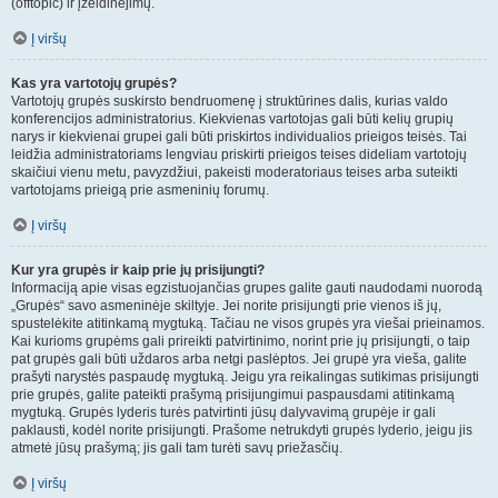
(offtopic) ir įžeidinėjimų.
Į viršų
Kas yra vartotojų grupės?
Vartotojų grupės suskirsto bendruomenę į struktūrines dalis, kurias valdo
konferencijos administratorius. Kiekvienas vartotojas gali būti kelių grupių
narys ir kiekvienai grupei gali būti priskirtos individualios prieigos teisės. Tai
leidžia administratoriams lengviau priskirti prieigos teises dideliam vartotojų
skaičiui vienu metu, pavyzdžiui, pakeisti moderatoriaus teises arba suteikti
vartotojams prieigą prie asmeninių forumų.
Į viršų
Kur yra grupės ir kaip prie jų prisijungti?
Informaciją apie visas egzistuojančias grupes galite gauti naudodami nuorodą
„Grupės“ savo asmeninėje skiltyje. Jei norite prisijungti prie vienos iš jų,
spustelėkite atitinkamą mygtuką. Tačiau ne visos grupės yra viešai prieinamos.
Kai kurioms grupėms gali prireikti patvirtinimo, norint prie jų prisijungti, o taip
pat grupės gali būti uždaros arba netgi paslėptos. Jei grupė yra vieša, galite
prašyti narystės paspaudę mygtuką. Jeigu yra reikalingas sutikimas prisijungti
prie grupės, galite pateikti prašymą prisijungimui paspausdami atitinkamą
mygtuką. Grupės lyderis turės patvirtinti jūsų dalyvavimą grupėje ir gali
paklausti, kodėl norite prisijungti. Prašome netrukdyti grupės lyderio, jeigu jis
atmetė jūsų prašymą; jis gali tam turėti savų priežasčių.
Į viršų