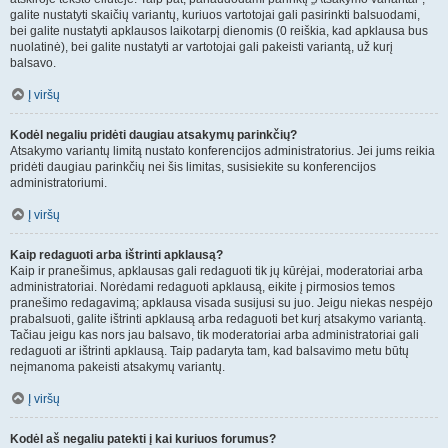
galite nustatyti skaičių variantų, kuriuos vartotojai gali pasirinkti balsuodami,
bei galite nustatyti apklausos laikotarpį dienomis (0 reiškia, kad apklausa bus
nuolatinė), bei galite nustatyti ar vartotojai gali pakeisti variantą, už kurį
balsavo.
Į viršų
Kodėl negaliu pridėti daugiau atsakymų parinkčių?
Atsakymo variantų limitą nustato konferencijos administratorius. Jei jums reikia
pridėti daugiau parinkčių nei šis limitas, susisiekite su konferencijos
administratoriumi.
Į viršų
Kaip redaguoti arba ištrinti apklausą?
Kaip ir pranešimus, apklausas gali redaguoti tik jų kūrėjai, moderatoriai arba
administratoriai. Norėdami redaguoti apklausą, eikite į pirmosios temos
pranešimo redagavimą; apklausa visada susijusi su juo. Jeigu niekas nespėjo
prabalsuoti, galite ištrinti apklausą arba redaguoti bet kurį atsakymo variantą.
Tačiau jeigu kas nors jau balsavo, tik moderatoriai arba administratoriai gali
redaguoti ar ištrinti apklausą. Taip padaryta tam, kad balsavimo metu būtų
neįmanoma pakeisti atsakymų variantų.
Į viršų
Kodėl aš negaliu patekti į kai kuriuos forumus?