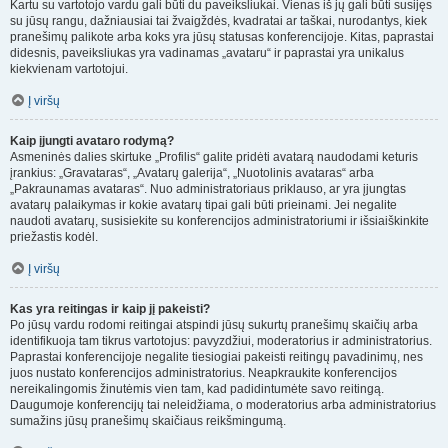
Kartu su vartotojo vardu gali būti du paveiksliukai. Vienas iš jų gali būti susijęs
su jūsų rangu, dažniausiai tai žvaigždės, kvadratai ar taškai, nurodantys, kiek
pranešimų palikote arba koks yra jūsų statusas konferencijoje. Kitas, paprastai
didesnis, paveiksliukas yra vadinamas „avataru“ ir paprastai yra unikalus
kiekvienam vartotojui.
Į viršų
Kaip įjungti avataro rodymą?
Asmeninės dalies skirtuke „Profilis“ galite pridėti avatarą naudodami keturis
įrankius: „Gravataras“, „Avatarų galerija“, „Nuotolinis avataras“ arba
„Pakraunamas avataras“. Nuo administratoriaus priklauso, ar yra įjungtas
avatarų palaikymas ir kokie avatarų tipai gali būti prieinami. Jei negalite
naudoti avatarų, susisiekite su konferencijos administratoriumi ir išsiaiškinkite
priežastis kodėl.
Į viršų
Kas yra reitingas ir kaip jį pakeisti?
Po jūsų vardu rodomi reitingai atspindi jūsų sukurtų pranešimų skaičių arba
identifikuoja tam tikrus vartotojus: pavyzdžiui, moderatorius ir administratorius.
Paprastai konferencijoje negalite tiesiogiai pakeisti reitingų pavadinimų, nes
juos nustato konferencijos administratorius. Neapkraukite konferencijos
nereikalingomis žinutėmis vien tam, kad padidintumėte savo reitingą.
Daugumoje konferencijų tai neleidžiama, o moderatorius arba administratorius
sumažins jūsų pranešimų skaičiaus reikšmingumą.