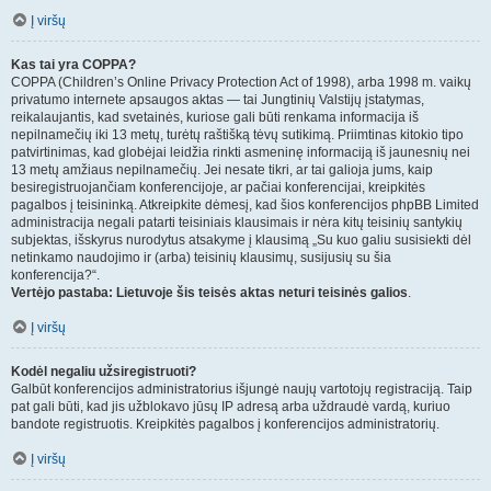
Į viršų
Kas tai yra COPPA?
COPPA (Children’s Online Privacy Protection Act of 1998), arba 1998 m. vaikų
privatumo internete apsaugos aktas — tai Jungtinių Valstijų įstatymas,
reikalaujantis, kad svetainės, kuriose gali būti renkama informacija iš
nepilnamečių iki 13 metų, turėtų raštišką tėvų sutikimą. Priimtinas kitokio tipo
patvirtinimas, kad globėjai leidžia rinkti asmeninę informaciją iš jaunesnių nei
13 metų amžiaus nepilnamečių. Jei nesate tikri, ar tai galioja jums, kaip
besiregistruojančiam konferencijoje, ar pačiai konferencijai, kreipkitės
pagalbos į teisininką. Atkreipkite dėmesį, kad šios konferencijos phpBB Limited
administracija negali patarti teisiniais klausimais ir nėra kitų teisinių santykių
subjektas, išskyrus nurodytus atsakyme į klausimą „Su kuo galiu susisiekti dėl
netinkamo naudojimo ir (arba) teisinių klausimų, susijusių su šia
konferencija?“.
Vertėjo pastaba: Lietuvoje šis teisės aktas neturi teisinės galios
.
Į viršų
Kodėl negaliu užsiregistruoti?
Galbūt konferencijos administratorius išjungė naujų vartotojų registraciją. Taip
pat gali būti, kad jis užblokavo jūsų IP adresą arba uždraudė vardą, kuriuo
bandote registruotis. Kreipkitės pagalbos į konferencijos administratorių.
Į viršų