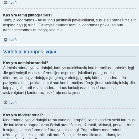
Į viršų
Kas yra temų piktogramos?
Temų piktogramos – tai autorių pasirinkti paveiksliukai, susiję su pranešimais ir
atspindintys jų turinį. Galimybė naudoti temų piktogramas priklauso nuo
administratoriaus nustatytų leidimų.
Į viršų
Vartotojo ir grupės lygiai
Kas yra administratoriai?
Administratoriai yra vartotojai, turintys aukščiausią konferencijos kontrolės lygį.
Jie gali valdyti visus konferencijos aspektus, įskaitant prieigos teisių
diferencijavimą, vartotojų atjungimą, vartotojų grupių kūrimą, moderatorių
paskyrimą ir t.t., priklausomai nuo konferencijos kūrėjo jiems suteiktų teisių. Jie
taip pat gali turėti visas moderatoriaus funkcijas visuose forumuose,
atsižvelgiant į konferencijos kūrėjo nustatymus.
Į viršų
Kas yra moderatoriai?
Moderatoriai yra vartotojai (arba vartotojų grupės), kurie kasdien stebi forumus.
Jie turi teisę redaguoti arba ištrinti pranešimus, uždaryti, atidaryti, perkelti, trinti
ir sujungti temas forume, už kurį yra atsakingi. Pagrindinės moderatorių
užduotys – neleisti publikuoti pranešimų, kurie neatitinka aptariamų temų