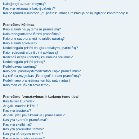
Kaip įjungti avataro rodymą?
Kas yra reitingas ir kaip jį pakeisti?
Kai paspaudžiu nuorodą „el. paštas“, manęs reikalauja prisijungti prie konferencijos!
Pranešimų kūrimas
Kaip sukurti naują temą ar pranešimą?
Kaip redaguoti arba ištrinti pranešimą?
Kaip prie savo pranešimo pridėti parašą?
Kaip sukurti apklausą?
Kodėl negaliu pridėti daugiau atsakymų parinkčių?
Kaip redaguoti arba ištrinti apklausą?
Kodėl aš negaliu patekti į kai kuriuos forumus?
Kodėl negaliu pridėti priedų?
Kodėl gavau įspėjimą?
Kaip galiu pasiskųsti moderatoriui apie pranešimus?
Ką reiškia mygtukas „Išsaugoti“ kuriant pranešimą?
Kodėl mano pranešimas turi būti patvirtintas?
Kaip man vėl iškelti savo temą?
Pranešimų formatavimas ir kuriamų temų tipai
Kas tai yra BBCode?
Ar galiu naudoti HTML?
Kas yra jaustukai?
Ar galiu įdėti paveiksliukus į pranešimus?
Kas yra svarbūs pranešimai?
Kas yra skelbimai?
Kas yra priklijuotos temos?
Kas yra uždarytos temos?
Kas yra temų piktogramos?