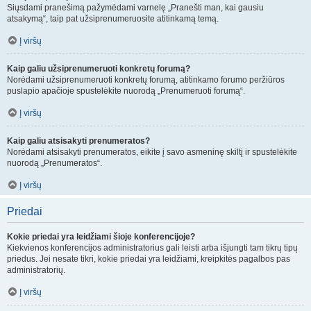
Siųsdami pranešimą pažymėdami varnelę „Pranešti man, kai gausiu
atsakymą“, taip pat užsiprenumeruosite atitinkamą temą.
Į viršų
Kaip galiu užsiprenumeruoti konkretų forumą?
Norėdami užsiprenumeruoti konkretų forumą, atitinkamo forumo peržiūros
puslapio apačioje spustelėkite nuorodą „Prenumeruoti forumą“.
Į viršų
Kaip galiu atsisakyti prenumeratos?
Norėdami atsisakyti prenumeratos, eikite į savo asmeninę skiltį ir spustelėkite
nuorodą „Prenumeratos“.
Į viršų
Priedai
Kokie priedai yra leidžiami šioje konferencijoje?
Kiekvienos konferencijos administratorius gali leisti arba išjungti tam tikrų tipų
priedus. Jei nesate tikri, kokie priedai yra leidžiami, kreipkitės pagalbos pas
administratorių.
Į viršų