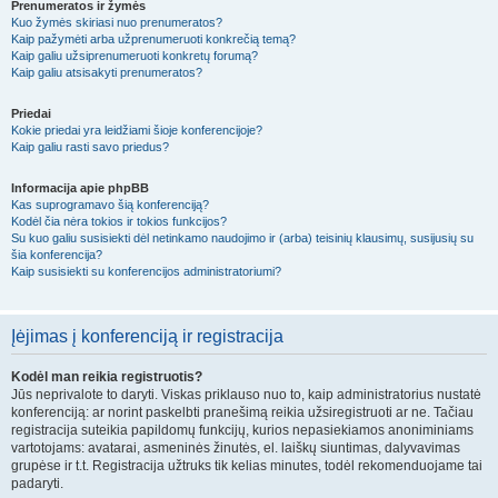
Prenumeratos ir žymės
Kuo žymės skiriasi nuo prenumeratos?
Kaip pažymėti arba užprenumeruoti konkrečią temą?
Kaip galiu užsiprenumeruoti konkretų forumą?
Kaip galiu atsisakyti prenumeratos?
Priedai
Kokie priedai yra leidžiami šioje konferencijoje?
Kaip galiu rasti savo priedus?
Informacija apie phpBB
Kas suprogramavo šią konferenciją?
Kodėl čia nėra tokios ir tokios funkcijos?
Su kuo galiu susisiekti dėl netinkamo naudojimo ir (arba) teisinių klausimų, susijusių su
šia konferencija?
Kaip susisiekti su konferencijos administratoriumi?
Įėjimas į konferenciją ir registracija
Kodėl man reikia registruotis?
Jūs neprivalote to daryti. Viskas priklauso nuo to, kaip administratorius nustatė
konferenciją: ar norint paskelbti pranešimą reikia užsiregistruoti ar ne. Tačiau
registracija suteikia papildomų funkcijų, kurios nepasiekiamos anoniminiams
vartotojams: avatarai, asmeninės žinutės, el. laiškų siuntimas, dalyvavimas
grupėse ir t.t. Registracija užtruks tik kelias minutes, todėl rekomenduojame tai
padaryti.