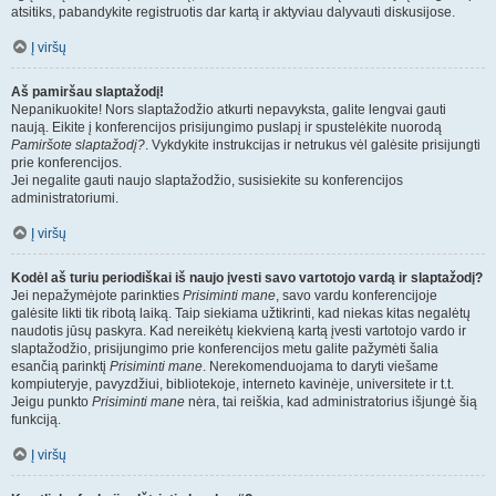
atsitiks, pabandykite registruotis dar kartą ir aktyviau dalyvauti diskusijose.
Į viršų
Aš pamiršau slaptažodį!
Nepanikuokite! Nors slaptažodžio atkurti nepavyksta, galite lengvai gauti
naują. Eikite į konferencijos prisijungimo puslapį ir spustelėkite nuorodą
Pamiršote slaptažodį?
. Vykdykite instrukcijas ir netrukus vėl galėsite prisijungti
prie konferencijos.
Jei negalite gauti naujo slaptažodžio, susisiekite su konferencijos
administratoriumi.
Į viršų
Kodėl aš turiu periodiškai iš naujo įvesti savo vartotojo vardą ir slaptažodį?
Jei nepažymėjote parinkties
Prisiminti mane
, savo vardu konferencijoje
galėsite likti tik ribotą laiką. Taip siekiama užtikrinti, kad niekas kitas negalėtų
naudotis jūsų paskyra. Kad nereikėtų kiekvieną kartą įvesti vartotojo vardo ir
slaptažodžio, prisijungimo prie konferencijos metu galite pažymėti šalia
esančią parinktį
Prisiminti mane
. Nerekomenduojama to daryti viešame
kompiuteryje, pavyzdžiui, bibliotekoje, interneto kavinėje, universitete ir t.t.
Jeigu punkto
Prisiminti mane
nėra, tai reiškia, kad administratorius išjungė šią
funkciją.
Į viršų