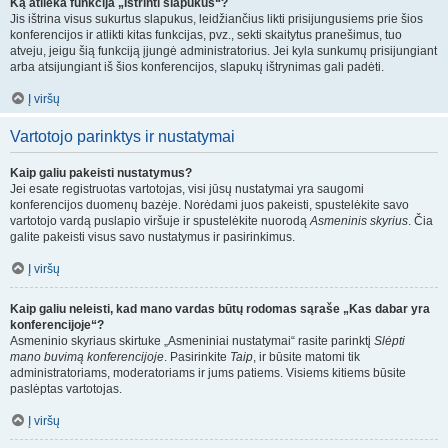
Ką atlieka funkcija „Ištrinti slapukus“?
Jis ištrina visus sukurtus slapukus, leidžiančius likti prisijungusiems prie šios
konferencijos ir atlikti kitas funkcijas, pvz., sekti skaitytus pranešimus, tuo
atveju, jeigu šią funkciją įjungė administratorius. Jei kyla sunkumų prisijungiant
arba atsijungiant iš šios konferencijos, slapukų ištrynimas gali padėti.
Į viršų
Vartotojo parinktys ir nustatymai
Kaip galiu pakeisti nustatymus?
Jei esate registruotas vartotojas, visi jūsų nustatymai yra saugomi
konferencijos duomenų bazėje. Norėdami juos pakeisti, spustelėkite savo
vartotojo vardą puslapio viršuje ir spustelėkite nuorodą
Asmeninis skyrius
. Čia
galite pakeisti visus savo nustatymus ir pasirinkimus.
Į viršų
Kaip galiu neleisti, kad mano vardas būtų rodomas sąraše „Kas dabar yra
konferencijoje“?
Asmeninio skyriaus skirtuke „Asmeniniai nustatymai“ rasite parinktį
Slėpti
mano buvimą konferencijoje
. Pasirinkite
Taip
, ir būsite matomi tik
administratoriams, moderatoriams ir jums patiems. Visiems kitiems būsite
paslėptas vartotojas.
Į viršų