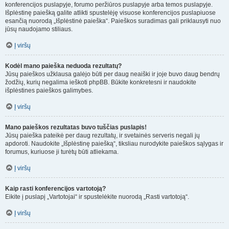
konferencijos puslapyje, forumo peržiūros puslapyje arba temos puslapyje.
Išplėstinę paiešką galite atlikti spustelėję visuose konferencijos puslapiuose
esančią nuorodą „Išplėstinė paieška“. Paieškos suradimas gali priklausyti nuo
jūsų naudojamo stiliaus.
Į viršų
Kodėl mano paieška neduoda rezultatų?
Jūsų paieškos užklausa galėjo būti per daug neaiški ir joje buvo daug bendrų
žodžių, kurių negalima ieškoti phpBB. Būkite konkretesni ir naudokite
išplėstines paieškos galimybes.
Į viršų
Mano paieškos rezultatas buvo tuščias puslapis!
Jūsų paieška pateikė per daug rezultatų, ir svetainės serveris negali jų
apdoroti. Naudokite „Išplėstinę paiešką“, tiksliau nurodykite paieškos sąlygas ir
forumus, kuriuose ji turėtų būti atliekama.
Į viršų
Kaip rasti konferencijos vartotoją?
Eikite į puslapį „Vartotojai“ ir spustelėkite nuorodą „Rasti vartotoją“.
Į viršų