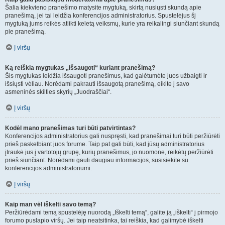
Šalia kiekvieno pranešimo matysite mygtuką, skirtą nusiųsti skundą apie
pranešimą, jei tai leidžia konferencijos administratorius. Spustelėjus šį
mygtuką jums reikės atlikti keletą veiksmų, kurie yra reikalingi siunčiant skundą
pie pranešimą.
Į viršų
Ką reiškia mygtukas „Išsaugoti“ kuriant pranešimą?
Šis mygtukas leidžia išsaugoti pranešimus, kad galėtumėte juos užbaigti ir
išsiųsti vėliau. Norėdami pakrauti išsaugotą pranešimą, eikite į savo
asmeninės skilties skyrių „Juodraščiai“.
Į viršų
Kodėl mano pranešimas turi būti patvirtintas?
Konferencijos administratorius gali nuspręsti, kad pranešimai turi būti peržiūrėti
prieš paskelbiant juos forume. Taip pat gali būti, kad jūsų administratorius
įtraukė jus į vartotojų grupę, kurių pranešimus, jo nuomone, reikėtų peržiūrėti
prieš siunčiant. Norėdami gauti daugiau informacijos, susisiekite su
konferencijos administratoriumi.
Į viršų
Kaip man vėl iškelti savo temą?
Peržiūrėdami temą spustelėję nuorodą „Iškelti temą“, galite ją „iškelti“ į pirmojo
forumo puslapio viršų. Jei taip neatsitinka, tai reiškia, kad galimybė iškelti