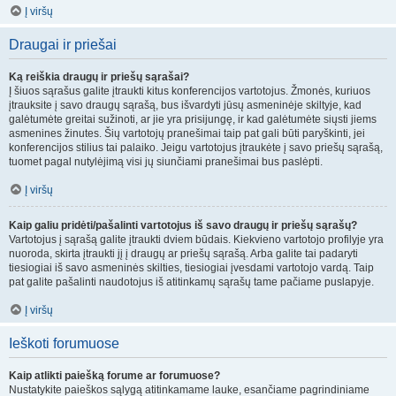
Į viršų
Draugai ir priešai
Ką reiškia draugų ir priešų sąrašai?
Į šiuos sąrašus galite įtraukti kitus konferencijos vartotojus. Žmonės, kuriuos
įtrauksite į savo draugų sąrašą, bus išvardyti jūsų asmeninėje skiltyje, kad
galėtumėte greitai sužinoti, ar jie yra prisijungę, ir kad galėtumėte siųsti jiems
asmenines žinutes. Šių vartotojų pranešimai taip pat gali būti paryškinti, jei
konferencijos stilius tai palaiko. Jeigu vartotojus įtraukėte į savo priešų sąrašą,
tuomet pagal nutylėjimą visi jų siunčiami pranešimai bus paslėpti.
Į viršų
Kaip galiu pridėti/pašalinti vartotojus iš savo draugų ir priešų sąrašų?
Vartotojus į sąrašą galite įtraukti dviem būdais. Kiekvieno vartotojo profilyje yra
nuoroda, skirta įtraukti jį į draugų ar priešų sąrašą. Arba galite tai padaryti
tiesiogiai iš savo asmeninės skilties, tiesiogiai įvesdami vartotojo vardą. Taip
pat galite pašalinti naudotojus iš atitinkamų sąrašų tame pačiame puslapyje.
Į viršų
Ieškoti forumuose
Kaip atlikti paiešką forume ar forumuose?
Nustatykite paieškos sąlygą atitinkamame lauke, esančiame pagrindiniame