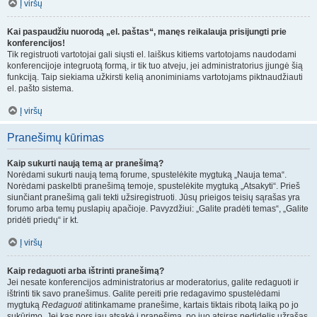
Į viršų
Kai paspaudžiu nuorodą „el. paštas“, manęs reikalauja prisijungti prie
konferencijos!
Tik registruoti vartotojai gali siųsti el. laiškus kitiems vartotojams naudodami
konferencijoje integruotą formą, ir tik tuo atveju, jei administratorius įjungė šią
funkciją. Taip siekiama užkirsti kelią anoniminiams vartotojams piktnaudžiauti
el. pašto sistema.
Į viršų
Pranešimų kūrimas
Kaip sukurti naują temą ar pranešimą?
Norėdami sukurti naują temą forume, spustelėkite mygtuką „Nauja tema“.
Norėdami paskelbti pranešimą temoje, spustelėkite mygtuką „Atsakyti“. Prieš
siunčiant pranešimą gali tekti užsiregistruoti. Jūsų prieigos teisių sąrašas yra
forumo arba temų puslapių apačioje. Pavyzdžiui: „Galite pradėti temas“, „Galite
pridėti priedų“ ir kt.
Į viršų
Kaip redaguoti arba ištrinti pranešimą?
Jei nesate konferencijos administratorius ar moderatorius, galite redaguoti ir
ištrinti tik savo pranešimus. Galite pereiti prie redagavimo spustelėdami
mygtuką
Redaguoti
atitinkamame pranešime, kartais tiktais ribotą laiką po jo
sukūrimo. Jei kas nors jau atsakė į pranešimą, po juo atsiras nedidelis užrašas,