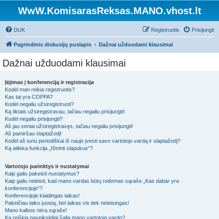
WwW.KomisarasReksas.MANO.vhost.lt
DUK
Registruotis
Prisijungti
Pagrindinis diskusijų puslapis
Dažnai užduodami klausimai
Dažnai užduodami klausimai
Įėjimas į konferenciją ir registracija
Kodėl man reikia registruotis?
Kas tai yra COPPA?
Kodėl negaliu užsiregistruoti?
Ką tiktais užsiregistravau, tačiau negaliu prisijungti!
Kodėl negaliu prisijungti?
Aš jau seniai užsiregistravęs, tačiau negaliu prisijungti!
Aš pamiršau slaptažodį!
Kodėl aš turiu periodiškai iš naujo įvesti savo vartotojo vardą ir slaptažodį?
Ką atlieka funkcija „Ištrinti slapukus“?
Vartotojo parinktys ir nustatymai
Kaip galiu pakeisti nustatymus?
Kaip galiu neleisti, kad mano vardas būtų rodomas sąraše „Kas dabar yra
konferencijoje“?
Konferencijoje klaidingas laikas!
Pakeičiau laiko juostą, bet laikas vis tiek neteisingas!
Mano kalbos nėra sąraše!
Ką reiškia paveikslėliai šalia mano vartotojo vardo?