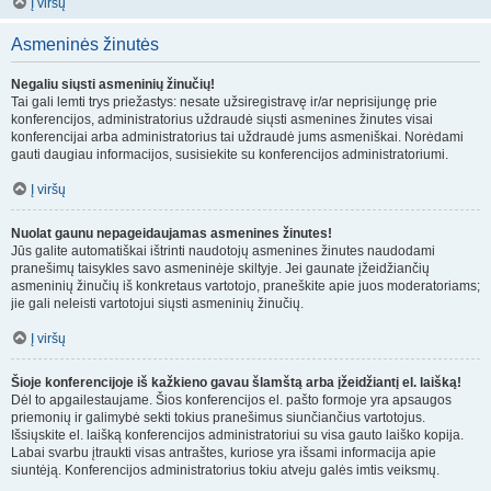
Į viršų
Asmeninės žinutės
Negaliu siųsti asmeninių žinučių!
Tai gali lemti trys priežastys: nesate užsiregistravę ir/ar neprisijungę prie
konferencijos, administratorius uždraudė siųsti asmenines žinutes visai
konferencijai arba administratorius tai uždraudė jums asmeniškai. Norėdami
gauti daugiau informacijos, susisiekite su konferencijos administratoriumi.
Į viršų
Nuolat gaunu nepageidaujamas asmenines žinutes!
Jūs galite automatiškai ištrinti naudotojų asmenines žinutes naudodami
pranešimų taisykles savo asmeninėje skiltyje. Jei gaunate įžeidžiančių
asmeninių žinučių iš konkretaus vartotojo, praneškite apie juos moderatoriams;
jie gali neleisti vartotojui siųsti asmeninių žinučių.
Į viršų
Šioje konferencijoje iš kažkieno gavau šlamštą arba įžeidžiantį el. laišką!
Dėl to apgailestaujame. Šios konferencijos el. pašto formoje yra apsaugos
priemonių ir galimybė sekti tokius pranešimus siunčiančius vartotojus.
Išsiųskite el. laišką konferencijos administratoriui su visa gauto laiško kopija.
Labai svarbu įtraukti visas antraštes, kuriose yra išsami informacija apie
siuntėją. Konferencijos administratorius tokiu atveju galės imtis veiksmų.