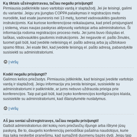
Ką tiktais užsiregistravau, tačiau negaliu prisijungti!
Pirmiausia patikrinkite savo vartotojo vardą ir slaptažodį. Jei jie teisingi, galimi
du variantai. Jeigu yra įjungtas COPPA palaikymas ir registracijos metu
nurodėte, kad esate jaunesnis nei 13 metų, tuomet vadovaukitės gautomis
instrukcijomis. Kai kuriose konferencijose reikalaujama, kad prieš prisijungiant
į sistemą, visas naujas paskyras aktyvuotų vartotojai arba administratorius. Ši
informacija rodoma registracijos proceso metu. Jei jums buvo išsiųstas el.
laiškas, vadovaukitės gautomis instrukcijomis. Jei negavote el. pašto žinutės,
tuomet gali būti, kad įvedėte neteisingą el. pašto adresą arba ją užblokavo
spamo filtras. Jei esate tikri, kad įvedėte teisingą el. pašto adresą, pabandykite
susisiekti su administratoriumi.
Į viršų
Kodėl negaliu prisijungti?
Galimos kelios priežastys. Pirmiausia įsitikinkite, kad teisingai įvedėte vartotojo
vardą ir slaptažodį. Jeigu informacija yra įvesta teisingai, susisiekite su
administratoriumi ir patikrinkite, ar jums nebuvo uždrausta prieiga prie
konferencijos. Taip pat gali būti, kad įvyko konferencijos konfigūracijos klaida,
susisiekite su administratoriumi, kad ištaisytumėte nustatymus.
Į viršų
Aš jau seniai užsiregistravęs, tačiau negaliu prisijungti!
Galbūt administratorius dėl kokių nors priežasčių išjungė arba ištrynė jūsų
paskyrą. Be to, daugelis konferencijų periodiškai pašalina naudotojus, kurie
ilgą laiką neskelbė pranešimų, kad sumažinti duomenų bazės dydį. Jeigu taip