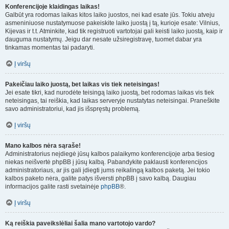
Konferencijoje klaidingas laikas!
Galbūt yra rodomas laikas kitos laiko juostos, nei kad esate jūs. Tokiu atveju
asmeniniuose nustatymuose pakeiskite laiko juostą į tą, kurioje esate: Vilnius,
Kijevas ir t.t. Atminkite, kad tik registruoti vartotojai gali keisti laiko juostą, kaip ir
dauguma nustatymų. Jeigu dar nesate užsiregistravę, tuomet dabar yra
tinkamas momentas tai padaryti.
Į viršų
Pakeičiau laiko juostą, bet laikas vis tiek neteisingas!
Jei esate tikri, kad nurodėte teisingą laiko juostą, bet rodomas laikas vis tiek
neteisingas, tai reiškia, kad laikas serveryje nustatytas neteisingai. Praneškite
savo administratoriui, kad jis išspręstų problemą.
Į viršų
Mano kalbos nėra sąraše!
Administratorius neįdiegė jūsų kalbos palaikymo konferencijoje arba tiesiog
niekas neišvertė phpBB į jūsų kalbą. Pabandykite paklausti konferencijos
administratoriaus, ar jis gali įdiegti jums reikalingą kalbos paketą. Jei tokio
kalbos paketo nėra, galite patys išversti phpBB į savo kalbą. Daugiau
informacijos galite rasti svetainėje
phpBB
®.
Į viršų
Ką reiškia paveikslėliai šalia mano vartotojo vardo?