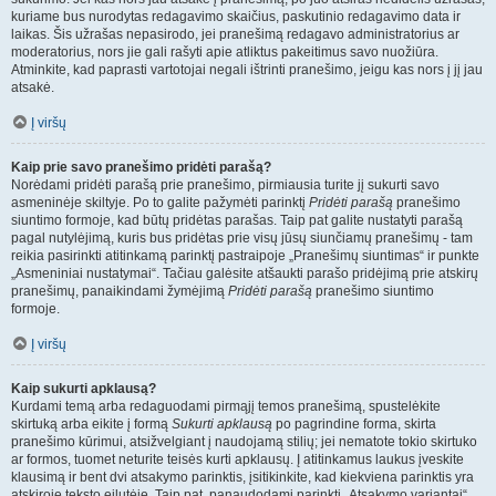
kuriame bus nurodytas redagavimo skaičius, paskutinio redagavimo data ir
laikas. Šis užrašas nepasirodo, jei pranešimą redagavo administratorius ar
moderatorius, nors jie gali rašyti apie atliktus pakeitimus savo nuožiūra.
Atminkite, kad paprasti vartotojai negali ištrinti pranešimo, jeigu kas nors į jį jau
atsakė.
Į viršų
Kaip prie savo pranešimo pridėti parašą?
Norėdami pridėti parašą prie pranešimo, pirmiausia turite jį sukurti savo
asmeninėje skiltyje. Po to galite pažymėti parinktį
Pridėti parašą
pranešimo
siuntimo formoje, kad būtų pridėtas parašas. Taip pat galite nustatyti parašą
pagal nutylėjimą, kuris bus pridėtas prie visų jūsų siunčiamų pranešimų - tam
reikia pasirinkti atitinkamą parinktį pastraipoje „Pranešimų siuntimas“ ir punkte
„Asmeniniai nustatymai“. Tačiau galėsite atšaukti parašo pridėjimą prie atskirų
pranešimų, panaikindami žymėjimą
Pridėti parašą
pranešimo siuntimo
formoje.
Į viršų
Kaip sukurti apklausą?
Kurdami temą arba redaguodami pirmąjį temos pranešimą, spustelėkite
skirtuką arba eikite į formą
Sukurti apklausą
po pagrindine forma, skirta
pranešimo kūrimui, atsižvelgiant į naudojamą stilių; jei nematote tokio skirtuko
ar formos, tuomet neturite teisės kurti apklausų. Į atitinkamus laukus įveskite
klausimą ir bent dvi atsakymo parinktis, įsitikinkite, kad kiekviena parinktis yra
atskiroje teksto eilutėje. Taip pat, panaudodami parinktį „Atsakymo variantai“,