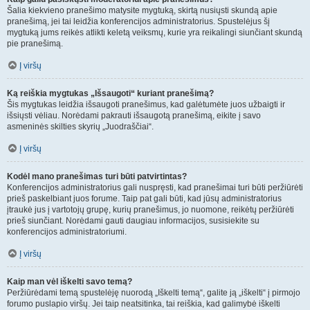
Šalia kiekvieno pranešimo matysite mygtuką, skirtą nusiųsti skundą apie
pranešimą, jei tai leidžia konferencijos administratorius. Spustelėjus šį
mygtuką jums reikės atlikti keletą veiksmų, kurie yra reikalingi siunčiant skundą
pie pranešimą.
Į viršų
Ką reiškia mygtukas „Išsaugoti“ kuriant pranešimą?
Šis mygtukas leidžia išsaugoti pranešimus, kad galėtumėte juos užbaigti ir
išsiųsti vėliau. Norėdami pakrauti išsaugotą pranešimą, eikite į savo
asmeninės skilties skyrių „Juodraščiai“.
Į viršų
Kodėl mano pranešimas turi būti patvirtintas?
Konferencijos administratorius gali nuspręsti, kad pranešimai turi būti peržiūrėti
prieš paskelbiant juos forume. Taip pat gali būti, kad jūsų administratorius
įtraukė jus į vartotojų grupę, kurių pranešimus, jo nuomone, reikėtų peržiūrėti
prieš siunčiant. Norėdami gauti daugiau informacijos, susisiekite su
konferencijos administratoriumi.
Į viršų
Kaip man vėl iškelti savo temą?
Peržiūrėdami temą spustelėję nuorodą „Iškelti temą“, galite ją „iškelti“ į pirmojo
forumo puslapio viršų. Jei taip neatsitinka, tai reiškia, kad galimybė iškelti