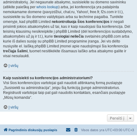
administratorių. Jei negaunate atsakymo, susisiekite su domeno savininku
(atlikite paiešką per
whois lookup
) arba, jei konferencija yra patalpinta
nemokamame domene (pavyzdžiui, chat.ru, Yahoo!, free.fr, f2s.com ir t.t.),
susisiekite su šio domeno valdytojais arba su technine pagalba. Turėkite
omenyje, kad phpBB Limited
nekontroliuoja šios konferencijos
ir negali
prisiimti jokios atsakomybės už tai, kas ir kaip naudojasi šia konferencija. Dėl
teisinių klausimų nesikreipkite į phpBB Limited (dėl konferencijos sustabdymo,
atsakomybės už ją ir t.t.), kurie
tiesiogiai neliečia
svetainės phpBB.com arba
kurie iš dalies susiję su phpBB Limited programine įranga. Jei vis dėlto
nusiųsite el. laišką phpBB Limited įmonei apie naudojimąsi šia konferencija
trečiąja šalimi
, tuomet nesitikėkite išsamaus laiško arba atsakymo galite ir
visai nesulaukti.
Į viršų
Kaip susisiekti su konferencijos administratoriumi?
Visi šios konferencijos vartotojai gali naudoti atitinkamą formą puslapyje
„Susisiekti su administracija“, jeigu šią funkciją įjungė administratorius.
Registruoti vartotojai taip pat gali naudotis kontaktais, esančiais puslapyje
„Mūsų komanda“.
Į viršų
Pereiti į
Pagrindinis diskusijų puslapis
Visos datos yra UTC+03:00 UTC+3