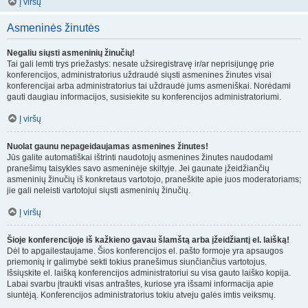
Į viršų
Asmeninės žinutės
Negaliu siųsti asmeninių žinučių!
Tai gali lemti trys priežastys: nesate užsiregistravę ir/ar neprisijungę prie
konferencijos, administratorius uždraudė siųsti asmenines žinutes visai
konferencijai arba administratorius tai uždraudė jums asmeniškai. Norėdami
gauti daugiau informacijos, susisiekite su konferencijos administratoriumi.
Į viršų
Nuolat gaunu nepageidaujamas asmenines žinutes!
Jūs galite automatiškai ištrinti naudotojų asmenines žinutes naudodami
pranešimų taisykles savo asmeninėje skiltyje. Jei gaunate įžeidžiančių
asmeninių žinučių iš konkretaus vartotojo, praneškite apie juos moderatoriams;
jie gali neleisti vartotojui siųsti asmeninių žinučių.
Į viršų
Šioje konferencijoje iš kažkieno gavau šlamštą arba įžeidžiantį el. laišką!
Dėl to apgailestaujame. Šios konferencijos el. pašto formoje yra apsaugos
priemonių ir galimybė sekti tokius pranešimus siunčiančius vartotojus.
Išsiųskite el. laišką konferencijos administratoriui su visa gauto laiško kopija.
Labai svarbu įtraukti visas antraštes, kuriose yra išsami informacija apie
siuntėją. Konferencijos administratorius tokiu atveju galės imtis veiksmų.