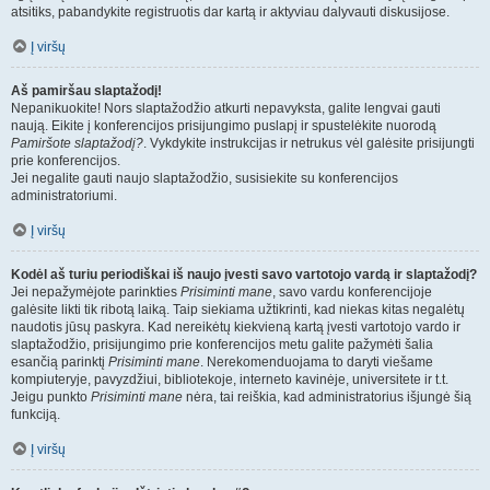
atsitiks, pabandykite registruotis dar kartą ir aktyviau dalyvauti diskusijose.
Į viršų
Aš pamiršau slaptažodį!
Nepanikuokite! Nors slaptažodžio atkurti nepavyksta, galite lengvai gauti
naują. Eikite į konferencijos prisijungimo puslapį ir spustelėkite nuorodą
Pamiršote slaptažodį?
. Vykdykite instrukcijas ir netrukus vėl galėsite prisijungti
prie konferencijos.
Jei negalite gauti naujo slaptažodžio, susisiekite su konferencijos
administratoriumi.
Į viršų
Kodėl aš turiu periodiškai iš naujo įvesti savo vartotojo vardą ir slaptažodį?
Jei nepažymėjote parinkties
Prisiminti mane
, savo vardu konferencijoje
galėsite likti tik ribotą laiką. Taip siekiama užtikrinti, kad niekas kitas negalėtų
naudotis jūsų paskyra. Kad nereikėtų kiekvieną kartą įvesti vartotojo vardo ir
slaptažodžio, prisijungimo prie konferencijos metu galite pažymėti šalia
esančią parinktį
Prisiminti mane
. Nerekomenduojama to daryti viešame
kompiuteryje, pavyzdžiui, bibliotekoje, interneto kavinėje, universitete ir t.t.
Jeigu punkto
Prisiminti mane
nėra, tai reiškia, kad administratorius išjungė šią
funkciją.
Į viršų