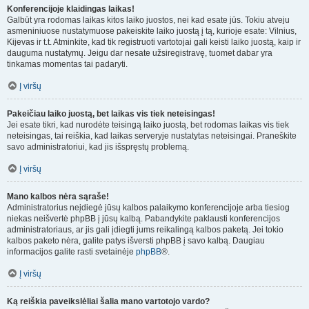
Konferencijoje klaidingas laikas!
Galbūt yra rodomas laikas kitos laiko juostos, nei kad esate jūs. Tokiu atveju
asmeniniuose nustatymuose pakeiskite laiko juostą į tą, kurioje esate: Vilnius,
Kijevas ir t.t. Atminkite, kad tik registruoti vartotojai gali keisti laiko juostą, kaip ir
dauguma nustatymų. Jeigu dar nesate užsiregistravę, tuomet dabar yra
tinkamas momentas tai padaryti.
Į viršų
Pakeičiau laiko juostą, bet laikas vis tiek neteisingas!
Jei esate tikri, kad nurodėte teisingą laiko juostą, bet rodomas laikas vis tiek
neteisingas, tai reiškia, kad laikas serveryje nustatytas neteisingai. Praneškite
savo administratoriui, kad jis išspręstų problemą.
Į viršų
Mano kalbos nėra sąraše!
Administratorius neįdiegė jūsų kalbos palaikymo konferencijoje arba tiesiog
niekas neišvertė phpBB į jūsų kalbą. Pabandykite paklausti konferencijos
administratoriaus, ar jis gali įdiegti jums reikalingą kalbos paketą. Jei tokio
kalbos paketo nėra, galite patys išversti phpBB į savo kalbą. Daugiau
informacijos galite rasti svetainėje
phpBB
®.
Į viršų
Ką reiškia paveikslėliai šalia mano vartotojo vardo?