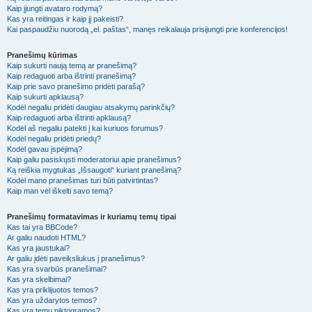
Kaip įjungti avataro rodymą?
Kas yra reitingas ir kaip jį pakeisti?
Kai paspaudžiu nuorodą „el. paštas“, manęs reikalauja prisijungti prie konferencijos!
Pranešimų kūrimas
Kaip sukurti naują temą ar pranešimą?
Kaip redaguoti arba ištrinti pranešimą?
Kaip prie savo pranešimo pridėti parašą?
Kaip sukurti apklausą?
Kodėl negaliu pridėti daugiau atsakymų parinkčių?
Kaip redaguoti arba ištrinti apklausą?
Kodėl aš negaliu patekti į kai kuriuos forumus?
Kodėl negaliu pridėti priedų?
Kodėl gavau įspėjimą?
Kaip galiu pasiskųsti moderatoriui apie pranešimus?
Ką reiškia mygtukas „Išsaugoti“ kuriant pranešimą?
Kodėl mano pranešimas turi būti patvirtintas?
Kaip man vėl iškelti savo temą?
Pranešimų formatavimas ir kuriamų temų tipai
Kas tai yra BBCode?
Ar galiu naudoti HTML?
Kas yra jaustukai?
Ar galiu įdėti paveiksliukus į pranešimus?
Kas yra svarbūs pranešimai?
Kas yra skelbimai?
Kas yra priklijuotos temos?
Kas yra uždarytos temos?
Kas yra temų piktogramos?