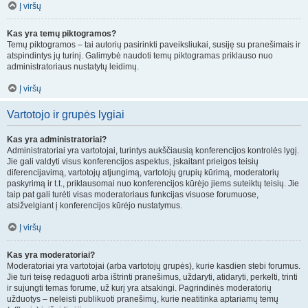
Į viršų
Kas yra temų piktogramos?
Temų piktogramos – tai autorių pasirinkti paveiksliukai, susiję su pranešimais ir
atspindintys jų turinį. Galimybė naudoti temų piktogramas priklauso nuo
administratoriaus nustatytų leidimų.
Į viršų
Vartotojo ir grupės lygiai
Kas yra administratoriai?
Administratoriai yra vartotojai, turintys aukščiausią konferencijos kontrolės lygį.
Jie gali valdyti visus konferencijos aspektus, įskaitant prieigos teisių
diferencijavimą, vartotojų atjungimą, vartotojų grupių kūrimą, moderatorių
paskyrimą ir t.t., priklausomai nuo konferencijos kūrėjo jiems suteiktų teisių. Jie
taip pat gali turėti visas moderatoriaus funkcijas visuose forumuose,
atsižvelgiant į konferencijos kūrėjo nustatymus.
Į viršų
Kas yra moderatoriai?
Moderatoriai yra vartotojai (arba vartotojų grupės), kurie kasdien stebi forumus.
Jie turi teisę redaguoti arba ištrinti pranešimus, uždaryti, atidaryti, perkelti, trinti
ir sujungti temas forume, už kurį yra atsakingi. Pagrindinės moderatorių
užduotys – neleisti publikuoti pranešimų, kurie neatitinka aptariamų temų