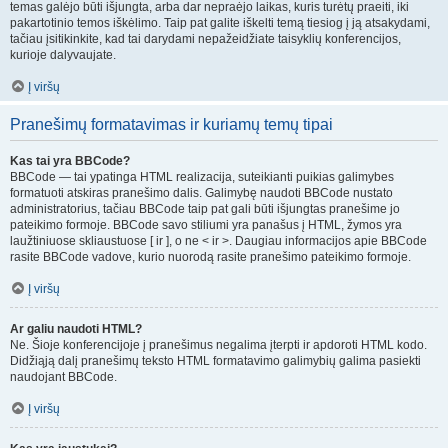
temas galėjo būti išjungta, arba dar nepraėjo laikas, kuris turėtų praeiti, iki
pakartotinio temos iškėlimo. Taip pat galite iškelti temą tiesiog į ją atsakydami,
tačiau įsitikinkite, kad tai darydami nepažeidžiate taisyklių konferencijos,
kurioje dalyvaujate.
Į viršų
Pranešimų formatavimas ir kuriamų temų tipai
Kas tai yra BBCode?
BBCode — tai ypatinga HTML realizacija, suteikianti puikias galimybes
formatuoti atskiras pranešimo dalis. Galimybę naudoti BBCode nustato
administratorius, tačiau BBCode taip pat gali būti išjungtas pranešime jo
pateikimo formoje. BBCode savo stiliumi yra panašus į HTML, žymos yra
laužtiniuose skliaustuose [ ir ], o ne < ir >. Daugiau informacijos apie BBCode
rasite BBCode vadove, kurio nuorodą rasite pranešimo pateikimo formoje.
Į viršų
Ar galiu naudoti HTML?
Ne. Šioje konferencijoje į pranešimus negalima įterpti ir apdoroti HTML kodo.
Didžiąją dalį pranešimų teksto HTML formatavimo galimybių galima pasiekti
naudojant BBCode.
Į viršų