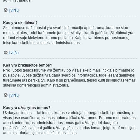
administratorius.
Į viršų
Kas yra skelbimai?
Skelbimuose dažniausiai yra svarbi informacija apie forumą, kuriame šiuo
metu lankotės, todėl turėtumėte juos perskaityti, kai tik galėsite. Skelbimai yra
rodomi viršuje kiekvieno forumo puslapio. Kaip ir svarbiems pranešimams,
teisę kurti skelbimus suteikia administratorius.
Į viršų
Kas yra priklijuotos temos?
Priklijuotos temos forume yra žemiau po visais skelbimais ir tiktais pirmame jo
puslapyje. Juose dažnai yra gana svarbios informacijos, todėl esant galimybei
turėtumėte jas perskaityti. Kaip ir su pranešimais, teises kurti priklijuotas temas
suteikia konferencijos administratorius.
Į viršų
Kas yra uždarytos temos?
Uždarytos temos — tai temos, kuriose vartotojai nebegali skelbti pranešimų, o
visos jose esančios apklausos automatiškai uždaromos. Forumo moderatorius
arba konferencijos administratorius temas gali uždaryti dėl daugelio
priežasčių. Jūs taip pat galite uždaryti jūsų sukurtas temas, jeigu konferencijos
administratoriaus jums suteikė tokias teises.