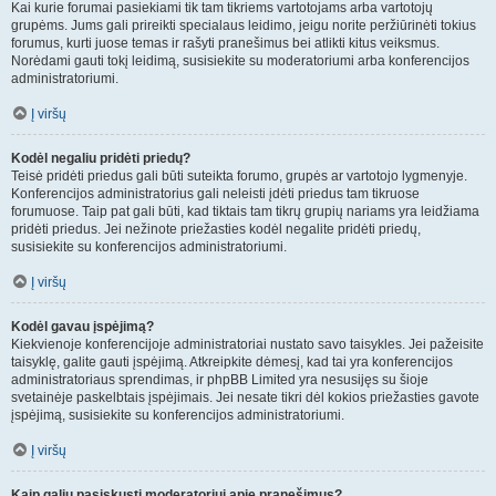
Kai kurie forumai pasiekiami tik tam tikriems vartotojams arba vartotojų
grupėms. Jums gali prireikti specialaus leidimo, jeigu norite peržiūrinėti tokius
forumus, kurti juose temas ir rašyti pranešimus bei atlikti kitus veiksmus.
Norėdami gauti tokį leidimą, susisiekite su moderatoriumi arba konferencijos
administratoriumi.
Į viršų
Kodėl negaliu pridėti priedų?
Teisė pridėti priedus gali būti suteikta forumo, grupės ar vartotojo lygmenyje.
Konferencijos administratorius gali neleisti įdėti priedus tam tikruose
forumuose. Taip pat gali būti, kad tiktais tam tikrų grupių nariams yra leidžiama
pridėti priedus. Jei nežinote priežasties kodėl negalite pridėti priedų,
susisiekite su konferencijos administratoriumi.
Į viršų
Kodėl gavau įspėjimą?
Kiekvienoje konferencijoje administratoriai nustato savo taisykles. Jei pažeisite
taisyklę, galite gauti įspėjimą. Atkreipkite dėmesį, kad tai yra konferencijos
administratoriaus sprendimas, ir phpBB Limited yra nesusijęs su šioje
svetainėje paskelbtais įspėjimais. Jei nesate tikri dėl kokios priežasties gavote
įspėjimą, susisiekite su konferencijos administratoriumi.
Į viršų
Kaip galiu pasiskųsti moderatoriui apie pranešimus?