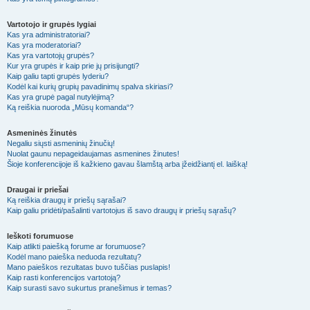
Vartotojo ir grupės lygiai
Kas yra administratoriai?
Kas yra moderatoriai?
Kas yra vartotojų grupės?
Kur yra grupės ir kaip prie jų prisijungti?
Kaip galiu tapti grupės lyderiu?
Kodėl kai kurių grupių pavadinimų spalva skiriasi?
Kas yra grupė pagal nutylėjimą?
Ką reiškia nuoroda „Mūsų komanda“?
Asmeninės žinutės
Negaliu siųsti asmeninių žinučių!
Nuolat gaunu nepageidaujamas asmenines žinutes!
Šioje konferencijoje iš kažkieno gavau šlamštą arba įžeidžiantį el. laišką!
Draugai ir priešai
Ką reiškia draugų ir priešų sąrašai?
Kaip galiu pridėti/pašalinti vartotojus iš savo draugų ir priešų sąrašų?
Ieškoti forumuose
Kaip atlikti paiešką forume ar forumuose?
Kodėl mano paieška neduoda rezultatų?
Mano paieškos rezultatas buvo tuščias puslapis!
Kaip rasti konferencijos vartotoją?
Kaip surasti savo sukurtus pranešimus ir temas?