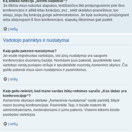
Ką atlieka funkcija „Ištrinti slapukus“?
Jis ištrina visus sukurtus slapukus, leidžiančius likti prisijungusiems prie šios
konferencijos ir atlikti kitas funkcijas, pvz., sekti skaitytus pranešimus, tuo
atveju, jeigu šią funkciją įjungė administratorius. Jei kyla sunkumų prisijungiant
arba atsijungiant iš šios konferencijos, slapukų ištrynimas gali padėti.
Į viršų
Vartotojo parinktys ir nustatymai
Kaip galiu pakeisti nustatymus?
Jei esate registruotas vartotojas, visi jūsų nustatymai yra saugomi
konferencijos duomenų bazėje. Norėdami juos pakeisti, spustelėkite savo
vartotojo vardą puslapio viršuje ir spustelėkite nuorodą
Asmeninis skyrius
. Čia
galite pakeisti visus savo nustatymus ir pasirinkimus.
Į viršų
Kaip galiu neleisti, kad mano vardas būtų rodomas sąraše „Kas dabar yra
konferencijoje“?
Asmeninio skyriaus skirtuke „Asmeniniai nustatymai“ rasite parinktį
Slėpti
mano buvimą konferencijoje
. Pasirinkite
Taip
, ir būsite matomi tik
administratoriams, moderatoriams ir jums patiems. Visiems kitiems būsite
paslėptas vartotojas.
Į viršų