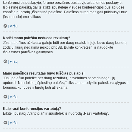
konferencijos puslapyje, forumo peržiūros puslapyje arba temos puslapyje.
Išplėstinę paiešką galite atlikti spustelėję visuose konferencijos puslapiuose
esančią nuorodą „Išplėstinė paieška“. Paieškos suradimas gali priklausyti nuo
jūsų naudojamo stiliaus.
Į viršų
Kodėl mano paieška neduoda rezultatų?
Jūsų paieškos užklausa galėjo būti per daug neaiški ir joje buvo daug bendrų
žodžių, kurių negalima ieškoti phpBB. Būkite konkretesni ir naudokite
išplėstines paieškos galimybes.
Į viršų
Mano paieškos rezultatas buvo tuščias puslapis!
Jūsų paieška pateikė per daug rezultatų, ir svetainės serveris negali jų
apdoroti. Naudokite „Išplėstinę paiešką“, tiksliau nurodykite paieškos sąlygas ir
forumus, kuriuose ji turėtų būti atliekama.
Į viršų
Kaip rasti konferencijos vartotoją?
Eikite į puslapį „Vartotojai“ ir spustelėkite nuorodą „Rasti vartotoją“.
Į viršų