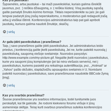
Kas yra jaustukai?
Šypsenėlės, arba jaustukai – tai maži paveikslėliai, kuriais galima išreikšti
jausmus, pvz. :) reiškia džiaugsmą, o :( reiškia liūdesį. Visą jaustukų sąrašą
galite pamatyti žinutės kūrimo formoje. Tiktais nepersistenkite su jais: jie gali
lengvai padaryti jūsų įrašą neperskaitomu, o moderatorius gali redaguoti įrašą
arba jį visiškai ištrinti. Konferencijos administratorius taip pat gali apriboti
jaustukų, kuriuos galima naudoti žinutėje, skaičių.
Į viršų
Ar galiu įdėti paveiksliukus į pranešimus?
Taip, į savo pranešimos galite įdėti paveiksliukus. Jei administratorius leido
priedus, į konferenciją galite įkelti paveiksliuką. Jei ne, turite pateikti nuorodą į
paveiksliuką, saugomą viešoje svetainėje. Nuorodos pavyzdys:
http://www.example.com/my-picture.gif. Negalite įkelti nuorodos į paveiksliukus,
kurie yra saugomi jūsų kompiuteryje (jei tai nėra viešasis serveris), nei į
paveiksliukus, kuriems pasiekti yra reikalinga autentifikacija, pvz., „Hotmail“ ar
„Yahoo“ pašto dėžutės, slaptažodžiu apsaugotos svetainės ir t.t. Norėdami
pateikti nuorodas į paveiksliukus, ​​savo pranešimuose naudokite BBCode žymą
[img].
Į viršų
Kas yra svarbūs pranešimai?
Šiuose pranešimuose yra svarbios informacijos, todėl turėtumėte juos
perskaityti, kai tik galėsite. Jie rodomi kiekvieno forumo viršuje ir jūsų
asmeninėje skiltyje. Teisę kurti svarbius pranešimus suteikia konferencijos