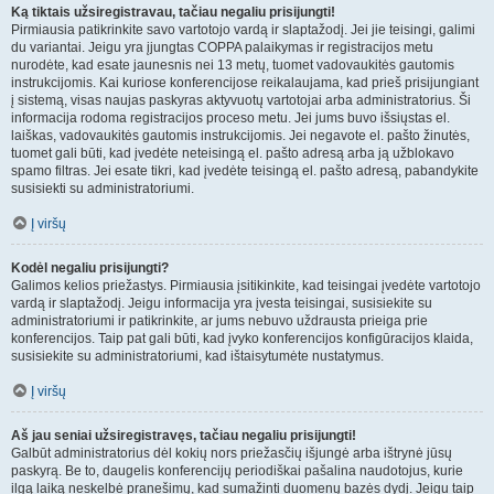
Ką tiktais užsiregistravau, tačiau negaliu prisijungti!
Pirmiausia patikrinkite savo vartotojo vardą ir slaptažodį. Jei jie teisingi, galimi
du variantai. Jeigu yra įjungtas COPPA palaikymas ir registracijos metu
nurodėte, kad esate jaunesnis nei 13 metų, tuomet vadovaukitės gautomis
instrukcijomis. Kai kuriose konferencijose reikalaujama, kad prieš prisijungiant
į sistemą, visas naujas paskyras aktyvuotų vartotojai arba administratorius. Ši
informacija rodoma registracijos proceso metu. Jei jums buvo išsiųstas el.
laiškas, vadovaukitės gautomis instrukcijomis. Jei negavote el. pašto žinutės,
tuomet gali būti, kad įvedėte neteisingą el. pašto adresą arba ją užblokavo
spamo filtras. Jei esate tikri, kad įvedėte teisingą el. pašto adresą, pabandykite
susisiekti su administratoriumi.
Į viršų
Kodėl negaliu prisijungti?
Galimos kelios priežastys. Pirmiausia įsitikinkite, kad teisingai įvedėte vartotojo
vardą ir slaptažodį. Jeigu informacija yra įvesta teisingai, susisiekite su
administratoriumi ir patikrinkite, ar jums nebuvo uždrausta prieiga prie
konferencijos. Taip pat gali būti, kad įvyko konferencijos konfigūracijos klaida,
susisiekite su administratoriumi, kad ištaisytumėte nustatymus.
Į viršų
Aš jau seniai užsiregistravęs, tačiau negaliu prisijungti!
Galbūt administratorius dėl kokių nors priežasčių išjungė arba ištrynė jūsų
paskyrą. Be to, daugelis konferencijų periodiškai pašalina naudotojus, kurie
ilgą laiką neskelbė pranešimų, kad sumažinti duomenų bazės dydį. Jeigu taip