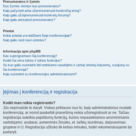
Prenumeratos ir žymės
Kuo žymės skiriasi nuo prenumeratos?
Kaip pažymėti arba užprenumeruoti konkrečią temą?
Kaip galiu užsiprenumeruoti konkretų forumą?
Kaip galiu atsisakyti prenumeratos?
Priedai
Kokie priedai yra leidžiami šioje konferencijoje?
Kaip galiu rasti savo priedus?
Informacija apie phpBB
Kas suprogramavo šią konferenciją?
Kodėl čia nėra tokios ir tokios funkcijos?
Su kuo galiu susisiekti dėl netinkamo naudojimo ir (arba) teisinių klausimų, susijusių su
šia konferencija?
Kaip susisiekti su konferencijos administratoriumi?
Įėjimas į konferenciją ir registracija
Kodėl man reikia registruotis?
Jūs neprivalote to daryti. Viskas priklauso nuo to, kaip administratorius nustatė
konferenciją: ar norint paskelbti pranešimą reikia užsiregistruoti ar ne. Tačiau
registracija suteikia papildomų funkcijų, kurios nepasiekiamos anoniminiams
vartotojams: avatarai, asmeninės žinutės, el. laiškų siuntimas, dalyvavimas
grupėse ir t.t. Registracija užtruks tik kelias minutes, todėl rekomenduojame tai
padaryti.