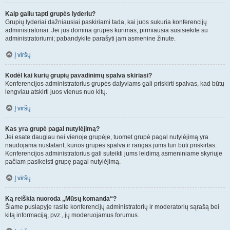
Kaip galiu tapti grupės lyderiu?
Grupių lyderiai dažniausiai paskiriami tada, kai juos sukuria konferencijų
administratoriai. Jei jus domina grupės kūrimas, pirmiausia susisiekite su
administratoriumi; pabandykite parašyti jam asmenine žinute.
Į viršų
Kodėl kai kurių grupių pavadinimų spalva skiriasi?
Konferencijos administratorius grupės dalyviams gali priskirti spalvas, kad būtų
lengviau atskirti juos vienus nuo kitų.
Į viršų
Kas yra grupė pagal nutylėjimą?
Jei esate daugiau nei vienoje grupėje, tuomet grupė pagal nutylėjimą yra
naudojama nustatant, kurios grupės spalva ir rangas jums turi būti priskirtas.
Konferencijos administratorius gali suteikti jums leidimą asmeniniame skyriuje
pačiam pasikeisti grupę pagal nutylėjimą.
Į viršų
Ką reiškia nuoroda „Mūsų komanda“?
Šiame puslapyje rasite konferencijų administratorių ir moderatorių sąrašą bei
kitą informaciją, pvz., jų moderuojamus forumus.