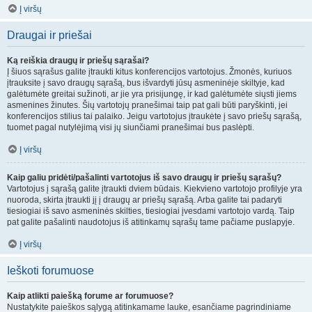
Į viršų
Draugai ir priešai
Ką reiškia draugų ir priešų sąrašai?
Į šiuos sąrašus galite įtraukti kitus konferencijos vartotojus. Žmonės, kuriuos
įtrauksite į savo draugų sąrašą, bus išvardyti jūsų asmeninėje skiltyje, kad
galėtumėte greitai sužinoti, ar jie yra prisijungę, ir kad galėtumėte siųsti jiems
asmenines žinutes. Šių vartotojų pranešimai taip pat gali būti paryškinti, jei
konferencijos stilius tai palaiko. Jeigu vartotojus įtraukėte į savo priešų sąrašą,
tuomet pagal nutylėjimą visi jų siunčiami pranešimai bus paslėpti.
Į viršų
Kaip galiu pridėti/pašalinti vartotojus iš savo draugų ir priešų sąrašų?
Vartotojus į sąrašą galite įtraukti dviem būdais. Kiekvieno vartotojo profilyje yra
nuoroda, skirta įtraukti jį į draugų ar priešų sąrašą. Arba galite tai padaryti
tiesiogiai iš savo asmeninės skilties, tiesiogiai įvesdami vartotojo vardą. Taip
pat galite pašalinti naudotojus iš atitinkamų sąrašų tame pačiame puslapyje.
Į viršų
Ieškoti forumuose
Kaip atlikti paiešką forume ar forumuose?
Nustatykite paieškos sąlygą atitinkamame lauke, esančiame pagrindiniame