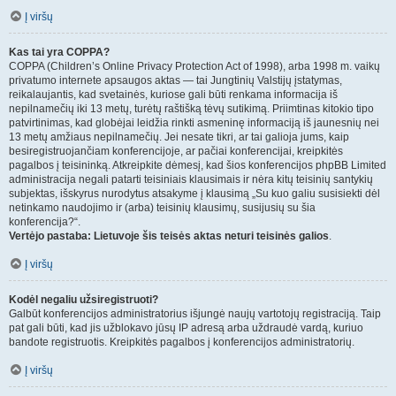
Į viršų
Kas tai yra COPPA?
COPPA (Children’s Online Privacy Protection Act of 1998), arba 1998 m. vaikų
privatumo internete apsaugos aktas — tai Jungtinių Valstijų įstatymas,
reikalaujantis, kad svetainės, kuriose gali būti renkama informacija iš
nepilnamečių iki 13 metų, turėtų raštišką tėvų sutikimą. Priimtinas kitokio tipo
patvirtinimas, kad globėjai leidžia rinkti asmeninę informaciją iš jaunesnių nei
13 metų amžiaus nepilnamečių. Jei nesate tikri, ar tai galioja jums, kaip
besiregistruojančiam konferencijoje, ar pačiai konferencijai, kreipkitės
pagalbos į teisininką. Atkreipkite dėmesį, kad šios konferencijos phpBB Limited
administracija negali patarti teisiniais klausimais ir nėra kitų teisinių santykių
subjektas, išskyrus nurodytus atsakyme į klausimą „Su kuo galiu susisiekti dėl
netinkamo naudojimo ir (arba) teisinių klausimų, susijusių su šia
konferencija?“.
Vertėjo pastaba: Lietuvoje šis teisės aktas neturi teisinės galios
.
Į viršų
Kodėl negaliu užsiregistruoti?
Galbūt konferencijos administratorius išjungė naujų vartotojų registraciją. Taip
pat gali būti, kad jis užblokavo jūsų IP adresą arba uždraudė vardą, kuriuo
bandote registruotis. Kreipkitės pagalbos į konferencijos administratorių.
Į viršų