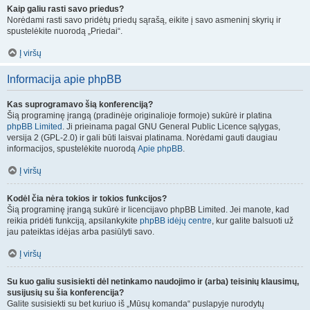
Kaip galiu rasti savo priedus?
Norėdami rasti savo pridėtų priedų sąrašą, eikite į savo asmeninį skyrių ir
spustelėkite nuorodą „Priedai“.
Į viršų
Informacija apie phpBB
Kas suprogramavo šią konferenciją?
Šią programinę įrangą (pradinėje originalioje formoje) sukūrė ir platina
phpBB Limited
. Ji prieinama pagal GNU General Public Licence sąlygas,
versija 2 (GPL-2.0) ir gali būti laisvai platinama. Norėdami gauti daugiau
informacijos, spustelėkite nuorodą
Apie phpBB
.
Į viršų
Kodėl čia nėra tokios ir tokios funkcijos?
Šią programinę įrangą sukūrė ir licencijavo phpBB Limited. Jei manote, kad
reikia pridėti funkciją, apsilankykite
phpBB idėjų centre
, kur galite balsuoti už
jau pateiktas idėjas arba pasiūlyti savo.
Į viršų
Su kuo galiu susisiekti dėl netinkamo naudojimo ir (arba) teisinių klausimų,
susijusių su šia konferencija?
Galite susisiekti su bet kuriuo iš „Mūsų komanda“ puslapyje nurodytų