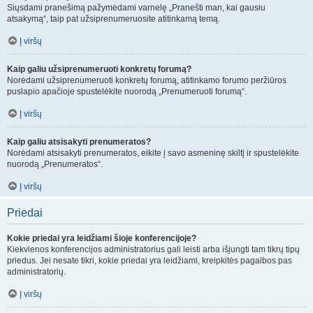
Siųsdami pranešimą pažymėdami varnelę „Pranešti man, kai gausiu
atsakymą“, taip pat užsiprenumeruosite atitinkamą temą.
Į viršų
Kaip galiu užsiprenumeruoti konkretų forumą?
Norėdami užsiprenumeruoti konkretų forumą, atitinkamo forumo peržiūros
puslapio apačioje spustelėkite nuorodą „Prenumeruoti forumą“.
Į viršų
Kaip galiu atsisakyti prenumeratos?
Norėdami atsisakyti prenumeratos, eikite į savo asmeninę skiltį ir spustelėkite
nuorodą „Prenumeratos“.
Į viršų
Priedai
Kokie priedai yra leidžiami šioje konferencijoje?
Kiekvienos konferencijos administratorius gali leisti arba išjungti tam tikrų tipų
priedus. Jei nesate tikri, kokie priedai yra leidžiami, kreipkitės pagalbos pas
administratorių.
Į viršų