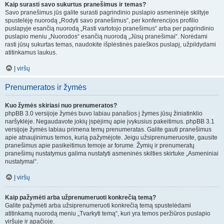
Kaip surasti savo sukurtus pranešimus ir temas?
Savo pranešimus jūs galite surasti pagrindinio puslapio asmeninėje skiltyje
spustelėję nuorodą „Rodyti savo pranešimus“, per konferencijos profilio
puslapyje esančią nuorodą „Rasti vartotojo pranešimus“ arba per pagrindinio
puslapio meniu „Nuorodos“ esančią nuorodą „Jūsų pranešimai“. Norėdami
rasti jūsų sukurtas temas, naudokite išplėstinės paieškos puslapį, užpildydami
atitinkamus laukus.
Į viršų
Prenumeratos ir žymės
Kuo žymės skiriasi nuo prenumeratos?
phpBB 3.0 versijoje žymės buvo labiau panašios į žymes jūsų žiniatinklio
naršyklėje. Negaudavote jokių įspėjimų apie įvykusius pakeitimus. phpBB 3.1
versijoje žymės labiau primena temų prenumeratas. Galite gauti pranešimus
apie atnaujinimus temos, kurią pažymėjote. Jeigu užsiprenumeruosite, gausite
pranešimus apie pasikeitimus temoje ar forume. Žymių ir prenumeratų
pranešimų nustatymus galima nustatyti asmeninės skilties skirtuke „Asmeniniai
nustatymai“.
Į viršų
Kaip pažymėti arba užprenumeruoti konkrečią temą?
Galite pažymėti arba užsiprenumeruoti konkrečią temą spustelėdami
atitinkamą nuorodą meniu „Tvarkyti temą“, kuri yra temos peržiūros puslapio
viršuje ir apačioje.