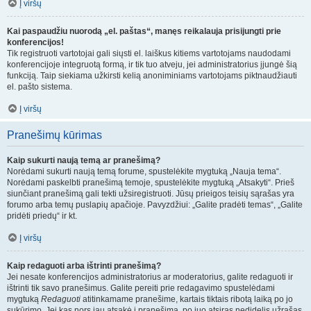
Į viršų
Kai paspaudžiu nuorodą „el. paštas“, manęs reikalauja prisijungti prie
konferencijos!
Tik registruoti vartotojai gali siųsti el. laiškus kitiems vartotojams naudodami
konferencijoje integruotą formą, ir tik tuo atveju, jei administratorius įjungė šią
funkciją. Taip siekiama užkirsti kelią anoniminiams vartotojams piktnaudžiauti
el. pašto sistema.
Į viršų
Pranešimų kūrimas
Kaip sukurti naują temą ar pranešimą?
Norėdami sukurti naują temą forume, spustelėkite mygtuką „Nauja tema“.
Norėdami paskelbti pranešimą temoje, spustelėkite mygtuką „Atsakyti“. Prieš
siunčiant pranešimą gali tekti užsiregistruoti. Jūsų prieigos teisių sąrašas yra
forumo arba temų puslapių apačioje. Pavyzdžiui: „Galite pradėti temas“, „Galite
pridėti priedų“ ir kt.
Į viršų
Kaip redaguoti arba ištrinti pranešimą?
Jei nesate konferencijos administratorius ar moderatorius, galite redaguoti ir
ištrinti tik savo pranešimus. Galite pereiti prie redagavimo spustelėdami
mygtuką
Redaguoti
atitinkamame pranešime, kartais tiktais ribotą laiką po jo
sukūrimo. Jei kas nors jau atsakė į pranešimą, po juo atsiras nedidelis užrašas,