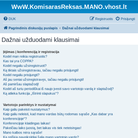
WwW.KomisarasReksas.MANO.vhost.lt
DUK
Registruotis
Prisijungti
Pagrindinis diskusijų puslapis
Dažnai užduodami klausimai
Dažnai užduodami klausimai
Įėjimas į konferenciją ir registracija
Kodėl man reikia registruotis?
Kas tai yra COPPA?
Kodėl negaliu užsiregistruoti?
Ką tiktais užsiregistravau, tačiau negaliu prisijungti!
Kodėl negaliu prisijungti?
Aš jau seniai užsiregistravęs, tačiau negaliu prisijungti!
Aš pamiršau slaptažodį!
Kodėl aš turiu periodiškai iš naujo įvesti savo vartotojo vardą ir slaptažodį?
Ką atlieka funkcija „Ištrinti slapukus“?
Vartotojo parinktys ir nustatymai
Kaip galiu pakeisti nustatymus?
Kaip galiu neleisti, kad mano vardas būtų rodomas sąraše „Kas dabar yra
konferencijoje“?
Konferencijoje klaidingas laikas!
Pakeičiau laiko juostą, bet laikas vis tiek neteisingas!
Mano kalbos nėra sąraše!
Ką reiškia paveikslėliai šalia mano vartotojo vardo?