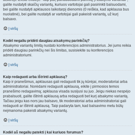
galite nustatyti skaičių variantų, kuriuos vartotojai gali pasirinkti balsuodami,
bei galite nustatyti apklausos laikotarpį dienomis (0 reiškia, kad apklausa bus
nuolatinė), bei galite nustatyti ar vartotojai gali pakeisti variantą, už kurį
balsavo.
Į viršų
Kodėl negaliu pridėti daugiau atsakymų parinkčių?
Atsakymo variantų limitą nustato konferencijos administratorius. Jei jums reikia
pridėti daugiau parinkčių nei šis limitas, susisiekite su konferencijos
administratoriumi.
Į viršų
Kaip redaguoti arba ištrinti apklausą?
Kaip ir pranešimus, apklausas gali redaguoti tik jų kūrėjai, moderatoriai arba
administratoriai. Norėdami redaguoti apklausą, eikite į pirmosios temos
pranešimo redagavimą; apklausa visada susijusi su juo. Jeigu niekas nespėjo
prabalsuoti, galite ištrinti apklausą arba redaguoti bet kurį atsakymo variantą.
Tačiau jeigu kas nors jau balsavo, tik moderatoriai arba administratoriai gali
redaguoti ar ištrinti apklausą. Taip padaryta tam, kad balsavimo metu būtų
neįmanoma pakeisti atsakymų variantų.
Į viršų
Kodėl aš negaliu patekti į kai kuriuos forumus?