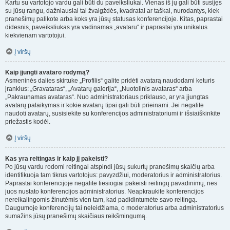
Kartu su vartotojo vardu gali būti du paveiksliukai. Vienas iš jų gali būti susijęs
su jūsų rangu, dažniausiai tai žvaigždės, kvadratai ar taškai, nurodantys, kiek
pranešimų palikote arba koks yra jūsų statusas konferencijoje. Kitas, paprastai
didesnis, paveiksliukas yra vadinamas „avataru“ ir paprastai yra unikalus
kiekvienam vartotojui.
Į viršų
Kaip įjungti avataro rodymą?
Asmeninės dalies skirtuke „Profilis“ galite pridėti avatarą naudodami keturis
įrankius: „Gravataras“, „Avatarų galerija“, „Nuotolinis avataras“ arba
„Pakraunamas avataras“. Nuo administratoriaus priklauso, ar yra įjungtas
avatarų palaikymas ir kokie avatarų tipai gali būti prieinami. Jei negalite
naudoti avatarų, susisiekite su konferencijos administratoriumi ir išsiaiškinkite
priežastis kodėl.
Į viršų
Kas yra reitingas ir kaip jį pakeisti?
Po jūsų vardu rodomi reitingai atspindi jūsų sukurtų pranešimų skaičių arba
identifikuoja tam tikrus vartotojus: pavyzdžiui, moderatorius ir administratorius.
Paprastai konferencijoje negalite tiesiogiai pakeisti reitingų pavadinimų, nes
juos nustato konferencijos administratorius. Neapkraukite konferencijos
nereikalingomis žinutėmis vien tam, kad padidintumėte savo reitingą.
Daugumoje konferencijų tai neleidžiama, o moderatorius arba administratorius
sumažins jūsų pranešimų skaičiaus reikšmingumą.