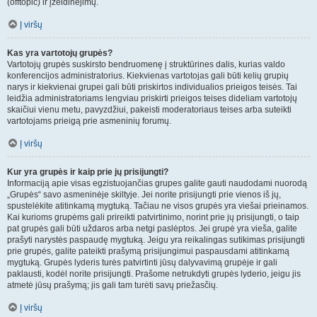
(offtopic) ir įžeidinėjimų.
Į viršų
Kas yra vartotojų grupės?
Vartotojų grupės suskirsto bendruomenę į struktūrines dalis, kurias valdo
konferencijos administratorius. Kiekvienas vartotojas gali būti kelių grupių
narys ir kiekvienai grupei gali būti priskirtos individualios prieigos teisės. Tai
leidžia administratoriams lengviau priskirti prieigos teises dideliam vartotojų
skaičiui vienu metu, pavyzdžiui, pakeisti moderatoriaus teises arba suteikti
vartotojams prieigą prie asmeninių forumų.
Į viršų
Kur yra grupės ir kaip prie jų prisijungti?
Informaciją apie visas egzistuojančias grupes galite gauti naudodami nuorodą
„Grupės“ savo asmeninėje skiltyje. Jei norite prisijungti prie vienos iš jų,
spustelėkite atitinkamą mygtuką. Tačiau ne visos grupės yra viešai prieinamos.
Kai kurioms grupėms gali prireikti patvirtinimo, norint prie jų prisijungti, o taip
pat grupės gali būti uždaros arba netgi paslėptos. Jei grupė yra vieša, galite
prašyti narystės paspaudę mygtuką. Jeigu yra reikalingas sutikimas prisijungti
prie grupės, galite pateikti prašymą prisijungimui paspausdami atitinkamą
mygtuką. Grupės lyderis turės patvirtinti jūsų dalyvavimą grupėje ir gali
paklausti, kodėl norite prisijungti. Prašome netrukdyti grupės lyderio, jeigu jis
atmetė jūsų prašymą; jis gali tam turėti savų priežasčių.
Į viršų