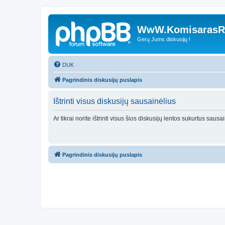
WwW.KomisarasRe
Gerų Jums diskusijų !
DUK
Pagrindinis diskusijų puslapis
Ištrinti visus diskusijų sausainėlius
Ar tikrai norite ištrinti visus šios diskusijų lentos sukurtus sausa
Pagrindinis diskusijų puslapis