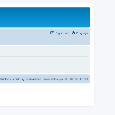
Registruotis
Prisijungti
Ištrinti visus diskusijų sausainėlius
Visos datos yra UTC+03:00 UTC+3