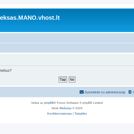
ksas.MANO.vhost.lt
inėlius?
Susisiekite su administracija
Veikia su
phpBB
® Forum Software © phpBB Limited
Vertė
Riešutas
© 2024
Konfidencialumas
|
Taisyklės