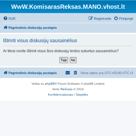
WwW.KomisarasReksas.MANO.vhost.lt
DUK
Registruotis
Prisijungti
Pagrindinis diskusijų puslapis
Ištrinti visus diskusijų sausainėlius
Ar tikrai norite ištrinti visus šios diskusijų lentos sukurtus sausainėlius?
Pagrindinis diskusijų puslapis
Visos datos yra UTC+03:00 UTC+3
Veikia su
phpBB
® Forum Software © phpBB Limited
Vertė
Riešutas
© 2024
Konfidencialumas
|
Taisyklės