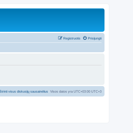
Registruotis
Prisijungti
Ištrinti visus diskusijų sausainėlius
Visos datos yra UTC+03:00 UTC+3