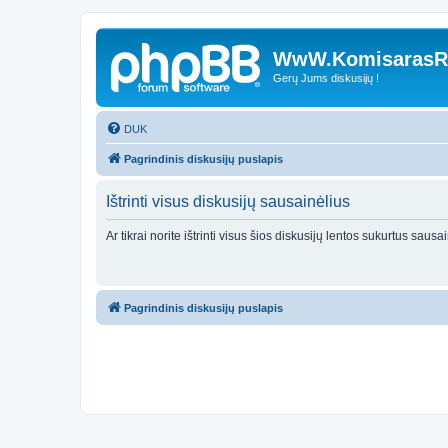
WwW.KomisarasRe
Gerų Jums diskusijų !
DUK
Pagrindinis diskusijų puslapis
Ištrinti visus diskusijų sausainėlius
Ar tikrai norite ištrinti visus šios diskusijų lentos sukurtus sausa
Pagrindinis diskusijų puslapis