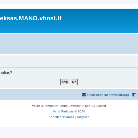
ksas.MANO.vhost.lt
inėlius?
Susisiekite su administracija
Veikia su
phpBB
® Forum Software © phpBB Limited
Vertė
Riešutas
© 2024
Konfidencialumas
|
Taisyklės