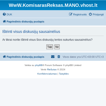
WwW.KomisarasReksas.MANO.vhost.lt
DUK
Registruotis
Prisijungti
Pagrindinis diskusijų puslapis
Ištrinti visus diskusijų sausainėlius
Ar tikrai norite ištrinti visus šios diskusijų lentos sukurtus sausainėlius?
Pagrindinis diskusijų puslapis
Visos datos yra UTC+03:00 UTC+3
Veikia su
phpBB
® Forum Software © phpBB Limited
Vertė
Riešutas
© 2024
Konfidencialumas
|
Taisyklės