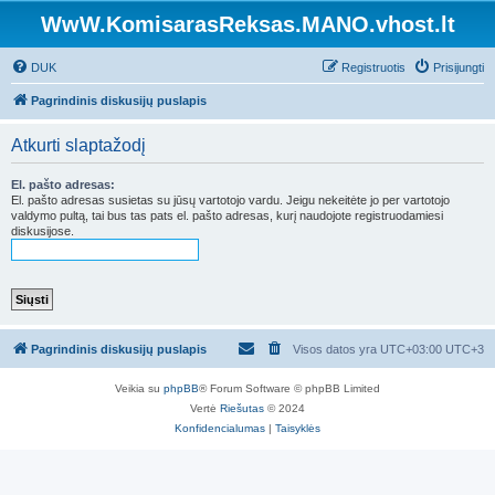
WwW.KomisarasReksas.MANO.vhost.lt
DUK
Registruotis
Prisijungti
Pagrindinis diskusijų puslapis
Atkurti slaptažodį
El. pašto adresas:
El. pašto adresas susietas su jūsų vartotojo vardu. Jeigu nekeitėte jo per vartotojo
valdymo pultą, tai bus tas pats el. pašto adresas, kurį naudojote registruodamiesi
diskusijose.
Pagrindinis diskusijų puslapis
Visos datos yra UTC+03:00 UTC+3
Veikia su
phpBB
® Forum Software © phpBB Limited
Vertė
Riešutas
© 2024
Konfidencialumas
|
Taisyklės