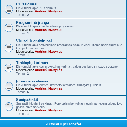
PC žaidimai
Diskutuokit apie PC žaidimus .
Moderatoriai:
Audrius
,
Martynas
Temos:
2
Programinė įranga
Diskutuokit apie kompiuterines programas .
Moderatoriai:
Audrius
,
Martynas
Temos:
1
Virusai ir antivirusai
Diskutuokit apie antivirusines programas padėkit vieni kitiems apsisaugot nuo
kompiuterinio viruso .
Moderatoriai:
Audrius
,
Martynas
Temos:
1
Tinklapių kūrimas
Diskutuokit apie įvairių svetainių kurima , galbut susikursit ir savo svetainę .
Moderatoriai:
Audrius
,
Martynas
Temos:
1
Įdomios svetainės
Diskutuokit apie įdomes interneto svetaines surašykit jų linkus .
Moderatoriai:
Audrius
,
Martynas
Temos:
5
Susipažinkit
Susipažinkit vieni su kitais . Foto galimybė kolkas negalima nebent talpinti foto
galit is savo serverio .
Moderatoriai:
Audrius
,
Martynas
Temos:
1
Aktoriai ir personažai