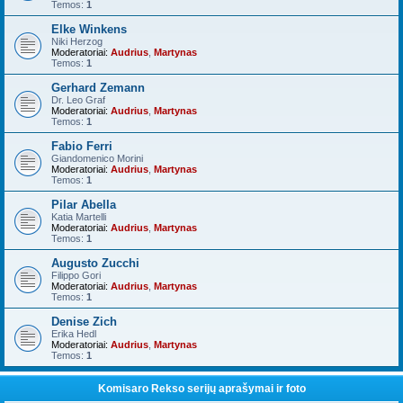
Temos:
1
Elke Winkens
Niki Herzog
Moderatoriai:
Audrius
,
Martynas
Temos:
1
Gerhard Zemann
Dr. Leo Graf
Moderatoriai:
Audrius
,
Martynas
Temos:
1
Fabio Ferri
Giandomenico Morini
Moderatoriai:
Audrius
,
Martynas
Temos:
1
Pilar Abella
Katia Martelli
Moderatoriai:
Audrius
,
Martynas
Temos:
1
Augusto Zucchi
Filippo Gori
Moderatoriai:
Audrius
,
Martynas
Temos:
1
Denise Zich
Erika Hedl
Moderatoriai:
Audrius
,
Martynas
Temos:
1
Komisaro Rekso serijų aprašymai ir foto