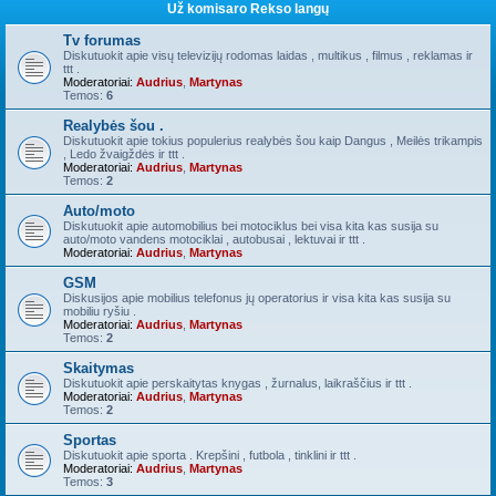
Už komisaro Rekso langų
Tv forumas
Diskutuokit apie visų televizijų rodomas laidas , multikus , filmus , reklamas ir
ttt .
Moderatoriai:
Audrius
,
Martynas
Temos:
6
Realybės šou .
Diskutuokit apie tokius populerius realybės šou kaip Dangus , Meilės trikampis
, Ledo žvaigždės ir ttt .
Moderatoriai:
Audrius
,
Martynas
Temos:
2
Auto/moto
Diskutuokit apie automobilius bei motociklus bei visa kita kas susija su
auto/moto vandens motociklai , autobusai , lektuvai ir ttt .
Moderatoriai:
Audrius
,
Martynas
GSM
Diskusijos apie mobilius telefonus jų operatorius ir visa kita kas susija su
mobiliu ryšiu .
Moderatoriai:
Audrius
,
Martynas
Temos:
2
Skaitymas
Diskutuokit apie perskaitytas knygas , žurnalus, laikraščius ir ttt .
Moderatoriai:
Audrius
,
Martynas
Temos:
2
Sportas
Diskutuokit apie sporta . Krepšini , futbola , tinklini ir ttt .
Moderatoriai:
Audrius
,
Martynas
Temos:
3