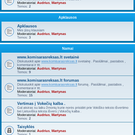
Moderatoriai:
Audrius
,
Martynas
Temos:
2
Apklausos
Apklausos
Mes jūsų klausiam
Moderatoriai:
Audrius
,
Martynas
Temos:
3
Namai
www.komisarasreksas.lt svetainė
Diskutuokit apie
www.komisarasreksas.lt
svetainę . Pasiūlimai , pastabos ,
komentarai ir ttt.
Moderatoriai:
Audrius
,
Martynas
Temos:
9
www.komisarasreksas.lt forumas
Diskutuokit apie
www.komisarasreksas.lt
forumą . Pasiūlimai , pastabos ,
komentarai ir ttt.
Moderatoriai:
Audrius
,
Martynas
Temos:
15
Vertimas į Vokečių kalba .
Gal atsiras su laiku žmonių kurie norės prisidėt prie Vokiško teksto išvertimo
bei Lietuviška teksta išvers į Vokečių kalba .
Moderatoriai:
Audrius
,
Martynas
Temos:
2
Taisyklės
Moderatoriai:
Audrius
,
Martynas
Temos:
1