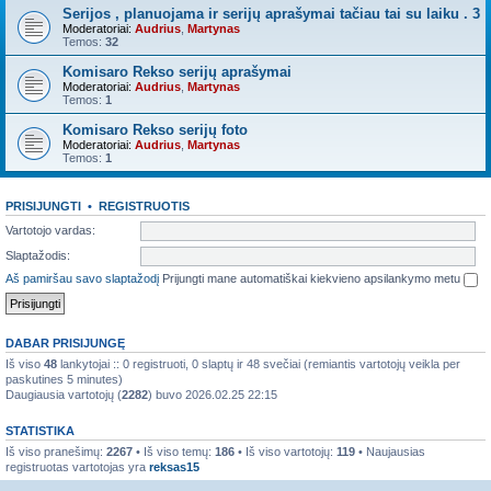
Serijos , planuojama ir serijų aprašymai tačiau tai su laiku . 3
Moderatoriai:
Audrius
,
Martynas
Temos:
32
Komisaro Rekso serijų aprašymai
Moderatoriai:
Audrius
,
Martynas
Temos:
1
Komisaro Rekso serijų foto
Moderatoriai:
Audrius
,
Martynas
Temos:
1
PRISIJUNGTI
•
REGISTRUOTIS
Vartotojo vardas:
Slaptažodis:
Aš pamiršau savo slaptažodį
Prijungti mane automatiškai kiekvieno apsilankymo metu
DABAR PRISIJUNGĘ
Iš viso
48
lankytojai :: 0 registruoti, 0 slaptų ir 48 svečiai (remiantis vartotojų veikla per
paskutines 5 minutes)
Daugiausia vartotojų (
2282
) buvo 2026.02.25 22:15
STATISTIKA
Iš viso pranešimų:
2267
• Iš viso temų:
186
• Iš viso vartotojų:
119
• Naujausias
registruotas vartotojas yra
reksas15