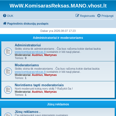
WwW.KomisarasReksas.MANO.vhost.lt
DUK
Registruotis
Prisijungti
Pagrindinis diskusijų puslapis
Dabar yra 2026.08.07 17:23
Administratoriui ir moderatoriams
Administratoriui
Skiltis skirta tik admistratoriams . Čia bus rašoma kokie darbai laukia
www.komisarasreksas.lt
svetainės ir kiti nauji planai .
Moderatoriai:
Audrius
,
Martynas
Temos:
9
Moderatoriams
Skiltis skirta tik moderatoriams . Čia bus rašoma kokie darbai laukia
www.komisarasreksas.lt
svetainės ir kiti nauji planai .
Moderatoriai:
Audrius
,
Martynas
Temos:
1
Norintiems tapti moderatoriais
Norit moderuoti kokią nors skiltį ? Rašykit čia !
Moderatoriai:
Audrius
,
Martynas
Temos:
1
Jūsų reklamos
Jūsų reklamos .
Čia reklamuokit savo interneteto svetaines .