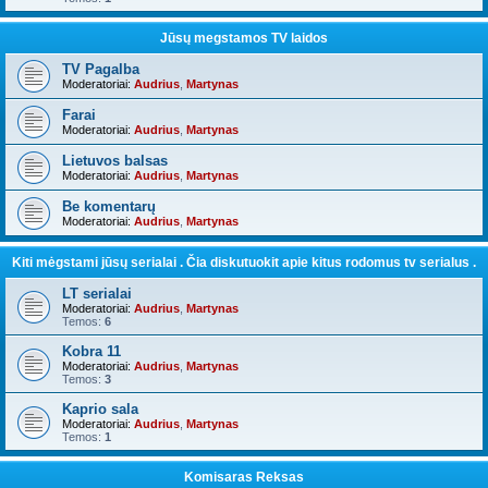
Jūsų megstamos TV laidos
TV Pagalba
Moderatoriai:
Audrius
,
Martynas
Farai
Moderatoriai:
Audrius
,
Martynas
Lietuvos balsas
Moderatoriai:
Audrius
,
Martynas
Be komentarų
Moderatoriai:
Audrius
,
Martynas
Kiti mėgstami jūsų serialai . Čia diskutuokit apie kitus rodomus tv serialus .
LT serialai
Moderatoriai:
Audrius
,
Martynas
Temos:
6
Kobra 11
Moderatoriai:
Audrius
,
Martynas
Temos:
3
Kaprio sala
Moderatoriai:
Audrius
,
Martynas
Temos:
1
Komisaras Reksas