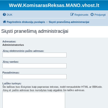
WwW.KomisarasReksas.MANO.vhost.lt
DUK
Registruotis
Prisijungti
Pagrindinis diskusijų puslapis
Siųsti pranešimą administracijai
Siųsti pranešimą administracijai
Adresatas:
Administratorius
Jūsų elektroninio pašto adresas:
Jūsų vardas:
Pavadinimas:
Laiško turinys:
Šis laiškas bus išsiųstas kaip paprastas tekstas, todėl nenaudokite HTML ar BBKodo.
Jūsų el. pašto adresas bus nurodytas kaip atgalinis šio laiško adresas.