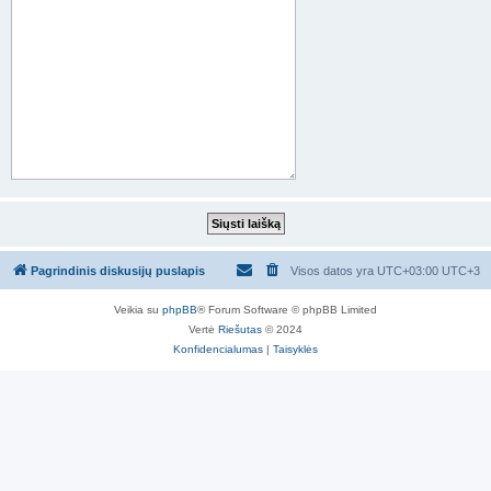
Pagrindinis diskusijų puslapis
Visos datos yra UTC+03:00 UTC+3
Veikia su
phpBB
® Forum Software © phpBB Limited
Vertė
Riešutas
© 2024
Konfidencialumas
|
Taisyklės