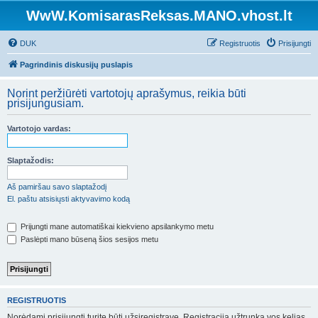
WwW.KomisarasReksas.MANO.vhost.lt
DUK
Registruotis
Prisijungti
Pagrindinis diskusijų puslapis
Norint peržiūrėti vartotojų aprašymus, reikia būti
prisijungusiam.
Vartotojo vardas:
Slaptažodis:
Aš pamiršau savo slaptažodį
El. paštu atsisiųsti aktyvavimo kodą
Prijungti mane automatiškai kiekvieno apsilankymo metu
Paslėpti mano būseną šios sesijos metu
REGISTRUOTIS
Norėdami prisijungti turite būti užsiregistravę. Registracija užtrunka vos kelias