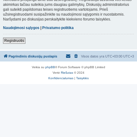
akimirkas tačiau suteikia jums daugiau galimybių. Diskusijų administratorius
gali suteikti papildomas teises registruotiems vartotojams. Prieš
užsiregistruodami susipažinkite su naudojimosi sąlygomis ir nuostatomis.
Naršydami po diskusijas perskaitykite kiekvieno forumo taisykles.
Naudojimosi sąlygos
|
Privatumo politika
Registruotis
Pagrindinis diskusijų puslapis
Visos datos yra UTC+03:00 UTC+3
Veikia su
phpBB
® Forum Software © phpBB Limited
Vertė
Riešutas
© 2024
Konfidencialumas
|
Taisyklės