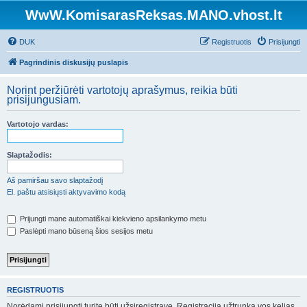
WwW.KomisarasReksas.MANO.vhost.lt
DUK
Registruotis
Prisijungti
Pagrindinis diskusijų puslapis
Norint peržiūrėti vartotojų aprašymus, reikia būti
prisijungusiam.
Vartotojo vardas:
Slaptažodis:
Aš pamiršau savo slaptažodį
El. paštu atsisiųsti aktyvavimo kodą
Prijungti mane automatiškai kiekvieno apsilankymo metu
Paslėpti mano būseną šios sesijos metu
REGISTRUOTIS
Norėdami prisijungti turite būti užsiregistravę. Registracija užtrunka vos kelias