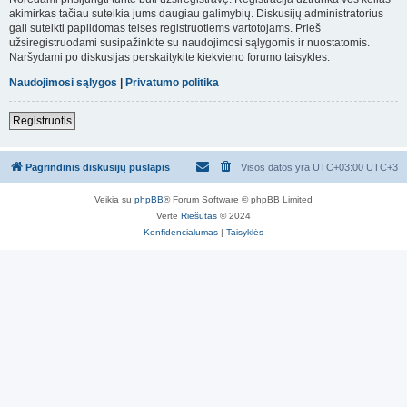
akimirkas tačiau suteikia jums daugiau galimybių. Diskusijų administratorius
gali suteikti papildomas teises registruotiems vartotojams. Prieš
užsiregistruodami susipažinkite su naudojimosi sąlygomis ir nuostatomis.
Naršydami po diskusijas perskaitykite kiekvieno forumo taisykles.
Naudojimosi sąlygos
|
Privatumo politika
Registruotis
Pagrindinis diskusijų puslapis
Visos datos yra UTC+03:00 UTC+3
Veikia su
phpBB
® Forum Software © phpBB Limited
Vertė
Riešutas
© 2024
Konfidencialumas
|
Taisyklės