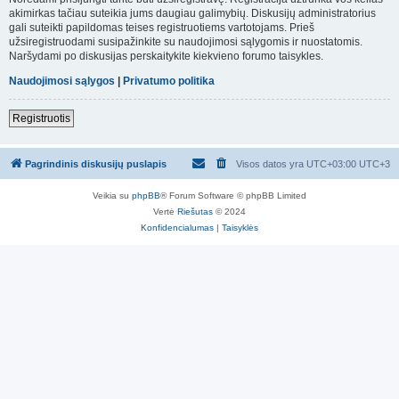
akimirkas tačiau suteikia jums daugiau galimybių. Diskusijų administratorius
gali suteikti papildomas teises registruotiems vartotojams. Prieš
užsiregistruodami susipažinkite su naudojimosi sąlygomis ir nuostatomis.
Naršydami po diskusijas perskaitykite kiekvieno forumo taisykles.
Naudojimosi sąlygos
|
Privatumo politika
Registruotis
Pagrindinis diskusijų puslapis
Visos datos yra UTC+03:00 UTC+3
Veikia su
phpBB
® Forum Software © phpBB Limited
Vertė
Riešutas
© 2024
Konfidencialumas
|
Taisyklės