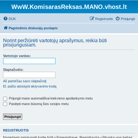
WwW.KomisarasReksas.MANO.vhost.lt
DUK
Registruotis
Prisijungti
Pagrindinis diskusijų puslapis
Norint peržiūrėti vartotojų aprašymus, reikia būti
prisijungusiam.
Vartotojo vardas:
Slaptažodis:
Aš pamiršau savo slaptažodį
El. paštu atsisiųsti aktyvavimo kodą
Prijungti mane automatiškai kiekvieno apsilankymo metu
Paslėpti mano būseną šios sesijos metu
REGISTRUOTIS
Norėdami prisijungti turite būti užsiregistravę. Registracija užtrunka vos kelias