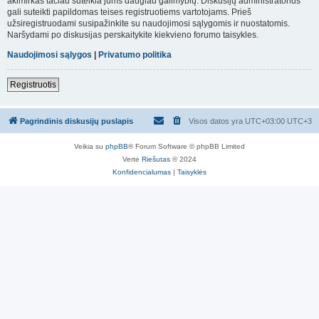
akimirkas tačiau suteikia jums daugiau galimybių. Diskusijų administratorius
gali suteikti papildomas teises registruotiems vartotojams. Prieš
užsiregistruodami susipažinkite su naudojimosi sąlygomis ir nuostatomis.
Naršydami po diskusijas perskaitykite kiekvieno forumo taisykles.
Naudojimosi sąlygos
|
Privatumo politika
Registruotis
Pagrindinis diskusijų puslapis
Visos datos yra UTC+03:00 UTC+3
Veikia su
phpBB
® Forum Software © phpBB Limited
Vertė
Riešutas
© 2024
Konfidencialumas
|
Taisyklės