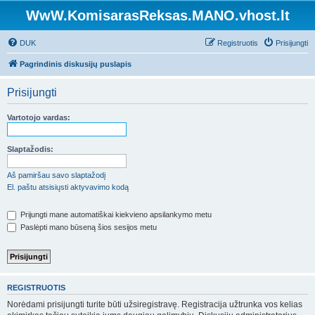
WwW.KomisarasReksas.MANO.vhost.lt
DUK
Registruotis
Prisijungti
Pagrindinis diskusijų puslapis
Prisijungti
Vartotojo vardas:
Slaptažodis:
Aš pamiršau savo slaptažodį
El. paštu atsisiųsti aktyvavimo kodą
Prijungti mane automatiškai kiekvieno apsilankymo metu
Paslėpti mano būseną šios sesijos metu
REGISTRUOTIS
Norėdami prisijungti turite būti užsiregistravę. Registracija užtrunka vos kelias