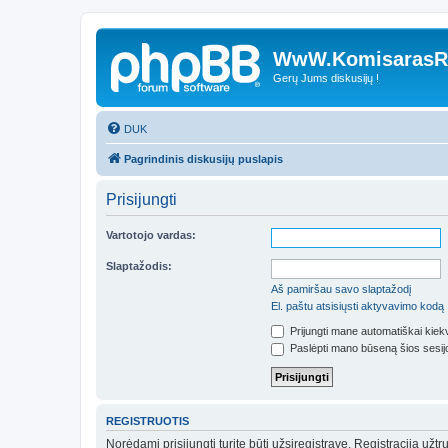
WwW.KomisarasRe
Gerų Jums diskusijų !
DUK
Pagrindinis diskusijų puslapis
Prisijungti
Vartotojo vardas:
Slaptažodis:
Aš pamiršau savo slaptažodį
El. paštu atsisiųsti aktyvavimo kodą
Prijungti mane automatiškai kie
Paslėpti mano būseną šios sesij
REGISTRUOTIS
Norėdami prisijungti turite būti užsiregistravę. Registracija už