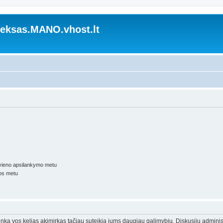
ksas.MANO.vhost.lt
kvieno apsilankymo metu
os metu
trunka vos kelias akimirkas tačiau suteikia jums daugiau galimybių. Diskusijų adminis