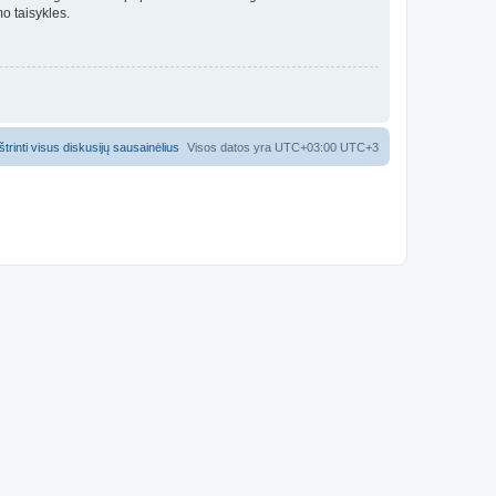
o taisykles.
Ištrinti visus diskusijų sausainėlius
Visos datos yra UTC+03:00 UTC+3