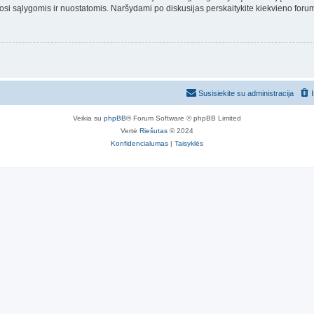
osi sąlygomis ir nuostatomis. Naršydami po diskusijas perskaitykite kiekvieno forum
Susisiekite su administracija
Veikia su
phpBB
® Forum Software © phpBB Limited
Vertė
Riešutas
© 2024
Konfidencialumas
|
Taisyklės