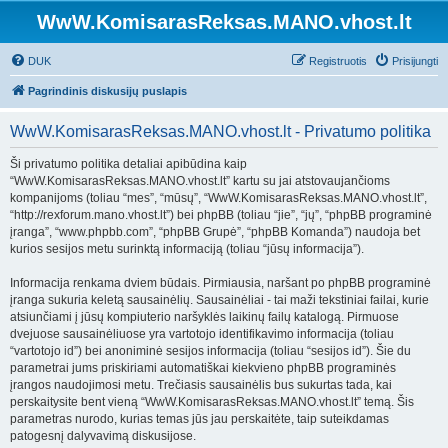
WwW.KomisarasReksas.MANO.vhost.lt
DUK
Registruotis
Prisijungti
Pagrindinis diskusijų puslapis
WwW.KomisarasReksas.MANO.vhost.lt - Privatumo politika
Ši privatumo politika detaliai apibūdina kaip
“WwW.KomisarasReksas.MANO.vhost.lt” kartu su jai atstovaujančioms
kompanijoms (toliau “mes”, “mūsų”, “WwW.KomisarasReksas.MANO.vhost.lt”,
“http://rexforum.mano.vhost.lt”) bei phpBB (toliau “jie”, “jų”, “phpBB programinė
įranga”, “www.phpbb.com”, “phpBB Grupė”, “phpBB Komanda”) naudoja bet
kurios sesijos metu surinktą informaciją (toliau “jūsų informacija”).
Informacija renkama dviem būdais. Pirmiausia, naršant po phpBB programinė
įranga sukuria keletą sausainėlių. Sausainėliai - tai maži tekstiniai failai, kurie
atsiunčiami į jūsų kompiuterio naršyklės laikinų failų katalogą. Pirmuose
dvejuose sausainėliuose yra vartotojo identifikavimo informacija (toliau
“vartotojo id”) bei anoniminė sesijos informacija (toliau “sesijos id”). Šie du
parametrai jums priskiriami automatiškai kiekvieno phpBB programinės
įrangos naudojimosi metu. Trečiasis sausainėlis bus sukurtas tada, kai
perskaitysite bent vieną “WwW.KomisarasReksas.MANO.vhost.lt” temą. Šis
parametras nurodo, kurias temas jūs jau perskaitėte, taip suteikdamas
patogesnį dalyvavimą diskusijose.