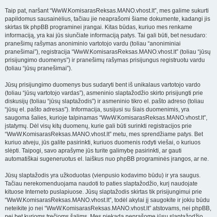
Taip pat, naršant “WwW.KomisarasReksas.MANO.vhost.lt”, mes galime sukurti
papildomus sausainėlius, tačiau jie neaprašomi šiame dokumente, kadangi jis
skirtas tik phpBB programinei įrangai. Kitas būdas, kuriuo mes renkame
informaciją, yra kai jūs siunčiate informaciją patys. Tai gali būti, bet nesudaro:
pranešimų rašymas anoniminio vartotojo vardu (toliau “anoniminiai
pranešimai”), registracija “WwW.KomisarasReksas.MANO.vhost.lt” (toliau “jūsų
prisijungimo duomenys”) ir pranešimų rašymas prisijungus registruotu vardu
(toliau “jūsų pranešimai”).
Jūsų prisijungimo duomenys bus sudaryti bent iš unikalaus vartotojo vardo
(toliau “jūsų vartotojo vardas”), asmeninio slaptažodžio skirto prisijungti prie
diskusijų (toliau “jūsų slaptažodis”) ir asmeninio tikro el. pašto adreso (toliau
“jūsų el. pašto adresas”). Informacija, susijusi su šiais duomenimis, yra
saugoma šalies, kurioje talpinamas “WwW.KomisarasReksas.MANO.vhost.lt”,
įstatymų. Dėl visų kitų duomenų, kurie gali būti surinkti registracijos prie
“WwW.KomisarasReksas.MANO.vhost.lt” metu, mes sprendžiame patys. Bet
kuriuo atveju, jūs galite pasirinkti, kuriuos duomenis rodyti viešai, o kuriuos
slėpti. Taipogi, savo aprašyme jūs turite galimybę pasirinkti, ar gauti
automatiškai sugeneruotus el. laiškus nuo phpBB programinės įrangos, ar ne.
Jūsų slaptažodis yra užkoduotas (vienpusio kodavimo būdu) ir yra saugus.
Tačiau nerekomenduojama naudoti to paties slaptažodžio, kurį naudojate
kituose Interneto puslapiuose. Jūsų slaptažodis skirtas tik prisijungimui prie
“WwW.KomisarasReksas.MANO.vhost.lt”, todėl akylai jį saugokite ir jokiu būdu
neteikite jo nei “WwW.KomisarasReksas.MANO.vhost.lt” atstovams, nei phpBB,
nei bet kurioms trečioms šalims. Mes niekada neprašome jūsų slaptažodžio.