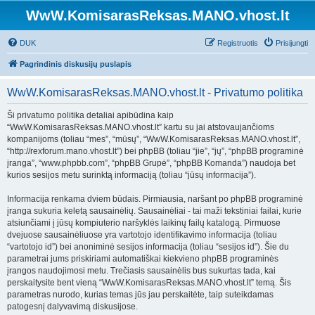
WwW.KomisarasReksas.MANO.vhost.lt
DUK
Registruotis
Prisijungti
Pagrindinis diskusijų puslapis
WwW.KomisarasReksas.MANO.vhost.lt - Privatumo politika
Ši privatumo politika detaliai apibūdina kaip
“WwW.KomisarasReksas.MANO.vhost.lt” kartu su jai atstovaujančioms
kompanijoms (toliau “mes”, “mūsų”, “WwW.KomisarasReksas.MANO.vhost.lt”,
“http://rexforum.mano.vhost.lt”) bei phpBB (toliau “jie”, “jų”, “phpBB programinė
įranga”, “www.phpbb.com”, “phpBB Grupė”, “phpBB Komanda”) naudoja bet
kurios sesijos metu surinktą informaciją (toliau “jūsų informacija”).
Informacija renkama dviem būdais. Pirmiausia, naršant po phpBB programinė
įranga sukuria keletą sausainėlių. Sausainėliai - tai maži tekstiniai failai, kurie
atsiunčiami į jūsų kompiuterio naršyklės laikinų failų katalogą. Pirmuose
dvejuose sausainėliuose yra vartotojo identifikavimo informacija (toliau
“vartotojo id”) bei anoniminė sesijos informacija (toliau “sesijos id”). Šie du
parametrai jums priskiriami automatiškai kiekvieno phpBB programinės
įrangos naudojimosi metu. Trečiasis sausainėlis bus sukurtas tada, kai
perskaitysite bent vieną “WwW.KomisarasReksas.MANO.vhost.lt” temą. Šis
parametras nurodo, kurias temas jūs jau perskaitėte, taip suteikdamas
patogesnį dalyvavimą diskusijose.