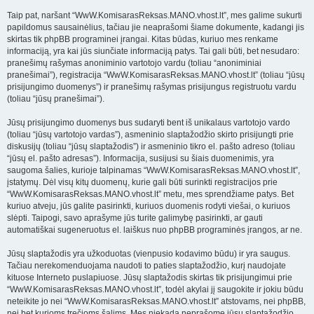
Taip pat, naršant “WwW.KomisarasReksas.MANO.vhost.lt”, mes galime sukurti
papildomus sausainėlius, tačiau jie neaprašomi šiame dokumente, kadangi jis
skirtas tik phpBB programinei įrangai. Kitas būdas, kuriuo mes renkame
informaciją, yra kai jūs siunčiate informaciją patys. Tai gali būti, bet nesudaro:
pranešimų rašymas anoniminio vartotojo vardu (toliau “anoniminiai
pranešimai”), registracija “WwW.KomisarasReksas.MANO.vhost.lt” (toliau “jūsų
prisijungimo duomenys”) ir pranešimų rašymas prisijungus registruotu vardu
(toliau “jūsų pranešimai”).
Jūsų prisijungimo duomenys bus sudaryti bent iš unikalaus vartotojo vardo
(toliau “jūsų vartotojo vardas”), asmeninio slaptažodžio skirto prisijungti prie
diskusijų (toliau “jūsų slaptažodis”) ir asmeninio tikro el. pašto adreso (toliau
“jūsų el. pašto adresas”). Informacija, susijusi su šiais duomenimis, yra
saugoma šalies, kurioje talpinamas “WwW.KomisarasReksas.MANO.vhost.lt”,
įstatymų. Dėl visų kitų duomenų, kurie gali būti surinkti registracijos prie
“WwW.KomisarasReksas.MANO.vhost.lt” metu, mes sprendžiame patys. Bet
kuriuo atveju, jūs galite pasirinkti, kuriuos duomenis rodyti viešai, o kuriuos
slėpti. Taipogi, savo aprašyme jūs turite galimybę pasirinkti, ar gauti
automatiškai sugeneruotus el. laiškus nuo phpBB programinės įrangos, ar ne.
Jūsų slaptažodis yra užkoduotas (vienpusio kodavimo būdu) ir yra saugus.
Tačiau nerekomenduojama naudoti to paties slaptažodžio, kurį naudojate
kituose Interneto puslapiuose. Jūsų slaptažodis skirtas tik prisijungimui prie
“WwW.KomisarasReksas.MANO.vhost.lt”, todėl akylai jį saugokite ir jokiu būdu
neteikite jo nei “WwW.KomisarasReksas.MANO.vhost.lt” atstovams, nei phpBB,
nei bet kurioms trečioms šalims. Mes niekada neprašome jūsų slaptažodžio.