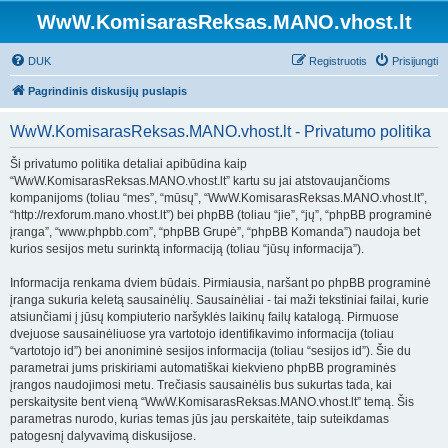
WwW.KomisarasReksas.MANO.vhost.lt
DUK
Registruotis
Prisijungti
Pagrindinis diskusijų puslapis
WwW.KomisarasReksas.MANO.vhost.lt - Privatumo politika
Ši privatumo politika detaliai apibūdina kaip
“WwW.KomisarasReksas.MANO.vhost.lt” kartu su jai atstovaujančioms
kompanijoms (toliau “mes”, “mūsų”, “WwW.KomisarasReksas.MANO.vhost.lt”,
“http://rexforum.mano.vhost.lt”) bei phpBB (toliau “jie”, “jų”, “phpBB programinė
įranga”, “www.phpbb.com”, “phpBB Grupė”, “phpBB Komanda”) naudoja bet
kurios sesijos metu surinktą informaciją (toliau “jūsų informacija”).
Informacija renkama dviem būdais. Pirmiausia, naršant po phpBB programinė
įranga sukuria keletą sausainėlių. Sausainėliai - tai maži tekstiniai failai, kurie
atsiunčiami į jūsų kompiuterio naršyklės laikinų failų katalogą. Pirmuose
dvejuose sausainėliuose yra vartotojo identifikavimo informacija (toliau
“vartotojo id”) bei anoniminė sesijos informacija (toliau “sesijos id”). Šie du
parametrai jums priskiriami automatiškai kiekvieno phpBB programinės
įrangos naudojimosi metu. Trečiasis sausainėlis bus sukurtas tada, kai
perskaitysite bent vieną “WwW.KomisarasReksas.MANO.vhost.lt” temą. Šis
parametras nurodo, kurias temas jūs jau perskaitėte, taip suteikdamas
patogesnį dalyvavimą diskusijose.