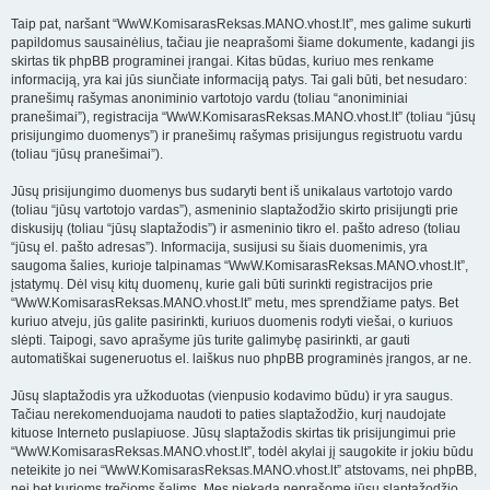
Taip pat, naršant “WwW.KomisarasReksas.MANO.vhost.lt”, mes galime sukurti
papildomus sausainėlius, tačiau jie neaprašomi šiame dokumente, kadangi jis
skirtas tik phpBB programinei įrangai. Kitas būdas, kuriuo mes renkame
informaciją, yra kai jūs siunčiate informaciją patys. Tai gali būti, bet nesudaro:
pranešimų rašymas anoniminio vartotojo vardu (toliau “anoniminiai
pranešimai”), registracija “WwW.KomisarasReksas.MANO.vhost.lt” (toliau “jūsų
prisijungimo duomenys”) ir pranešimų rašymas prisijungus registruotu vardu
(toliau “jūsų pranešimai”).
Jūsų prisijungimo duomenys bus sudaryti bent iš unikalaus vartotojo vardo
(toliau “jūsų vartotojo vardas”), asmeninio slaptažodžio skirto prisijungti prie
diskusijų (toliau “jūsų slaptažodis”) ir asmeninio tikro el. pašto adreso (toliau
“jūsų el. pašto adresas”). Informacija, susijusi su šiais duomenimis, yra
saugoma šalies, kurioje talpinamas “WwW.KomisarasReksas.MANO.vhost.lt”,
įstatymų. Dėl visų kitų duomenų, kurie gali būti surinkti registracijos prie
“WwW.KomisarasReksas.MANO.vhost.lt” metu, mes sprendžiame patys. Bet
kuriuo atveju, jūs galite pasirinkti, kuriuos duomenis rodyti viešai, o kuriuos
slėpti. Taipogi, savo aprašyme jūs turite galimybę pasirinkti, ar gauti
automatiškai sugeneruotus el. laiškus nuo phpBB programinės įrangos, ar ne.
Jūsų slaptažodis yra užkoduotas (vienpusio kodavimo būdu) ir yra saugus.
Tačiau nerekomenduojama naudoti to paties slaptažodžio, kurį naudojate
kituose Interneto puslapiuose. Jūsų slaptažodis skirtas tik prisijungimui prie
“WwW.KomisarasReksas.MANO.vhost.lt”, todėl akylai jį saugokite ir jokiu būdu
neteikite jo nei “WwW.KomisarasReksas.MANO.vhost.lt” atstovams, nei phpBB,
nei bet kurioms trečioms šalims. Mes niekada neprašome jūsų slaptažodžio.