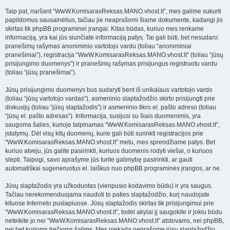
Taip pat, naršant “WwW.KomisarasReksas.MANO.vhost.lt”, mes galime sukurti
papildomus sausainėlius, tačiau jie neaprašomi šiame dokumente, kadangi jis
skirtas tik phpBB programinei įrangai. Kitas būdas, kuriuo mes renkame
informaciją, yra kai jūs siunčiate informaciją patys. Tai gali būti, bet nesudaro:
pranešimų rašymas anoniminio vartotojo vardu (toliau “anoniminiai
pranešimai”), registracija “WwW.KomisarasReksas.MANO.vhost.lt” (toliau “jūsų
prisijungimo duomenys”) ir pranešimų rašymas prisijungus registruotu vardu
(toliau “jūsų pranešimai”).
Jūsų prisijungimo duomenys bus sudaryti bent iš unikalaus vartotojo vardo
(toliau “jūsų vartotojo vardas”), asmeninio slaptažodžio skirto prisijungti prie
diskusijų (toliau “jūsų slaptažodis”) ir asmeninio tikro el. pašto adreso (toliau
“jūsų el. pašto adresas”). Informacija, susijusi su šiais duomenimis, yra
saugoma šalies, kurioje talpinamas “WwW.KomisarasReksas.MANO.vhost.lt”,
įstatymų. Dėl visų kitų duomenų, kurie gali būti surinkti registracijos prie
“WwW.KomisarasReksas.MANO.vhost.lt” metu, mes sprendžiame patys. Bet
kuriuo atveju, jūs galite pasirinkti, kuriuos duomenis rodyti viešai, o kuriuos
slėpti. Taipogi, savo aprašyme jūs turite galimybę pasirinkti, ar gauti
automatiškai sugeneruotus el. laiškus nuo phpBB programinės įrangos, ar ne.
Jūsų slaptažodis yra užkoduotas (vienpusio kodavimo būdu) ir yra saugus.
Tačiau nerekomenduojama naudoti to paties slaptažodžio, kurį naudojate
kituose Interneto puslapiuose. Jūsų slaptažodis skirtas tik prisijungimui prie
“WwW.KomisarasReksas.MANO.vhost.lt”, todėl akylai jį saugokite ir jokiu būdu
neteikite jo nei “WwW.KomisarasReksas.MANO.vhost.lt” atstovams, nei phpBB,
nei bet kurioms trečioms šalims. Mes niekada neprašome jūsų slaptažodžio.