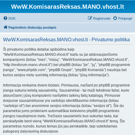
WwW.KomisarasReksas.MANO.vhost.lt
DUK
Registruotis
Prisijungti
Pagrindinis diskusijų puslapis
WwW.KomisarasReksas.MANO.vhost.lt - Privatumo politika
Ši privatumo politika detaliai apibūdina kaip
“WwW.KomisarasReksas.MANO.vhost.lt” kartu su jai atstovaujančioms
kompanijoms (toliau “mes”, “mūsų”, “WwW.KomisarasReksas.MANO.vhost.lt”,
“http://rexforum.mano.vhost.lt”) bei phpBB (toliau “jie”, “jų”, “phpBB programinė
įranga”, “www.phpbb.com”, “phpBB Grupė”, “phpBB Komanda”) naudoja bet
kurios sesijos metu surinktą informaciją (toliau “jūsų informacija”).
Informacija renkama dviem būdais. Pirmiausia, naršant po phpBB programinė
įranga sukuria keletą sausainėlių. Sausainėliai - tai maži tekstiniai failai, kurie
atsiunčiami į jūsų kompiuterio naršyklės laikinų failų katalogą. Pirmuose
dvejuose sausainėliuose yra vartotojo identifikavimo informacija (toliau
“vartotojo id”) bei anoniminė sesijos informacija (toliau “sesijos id”). Šie du
parametrai jums priskiriami automatiškai kiekvieno phpBB programinės
įrangos naudojimosi metu. Trečiasis sausainėlis bus sukurtas tada, kai
perskaitysite bent vieną “WwW.KomisarasReksas.MANO.vhost.lt” temą. Šis
parametras nurodo, kurias temas jūs jau perskaitėte, taip suteikdamas
patogesnį dalyvavimą diskusijose.