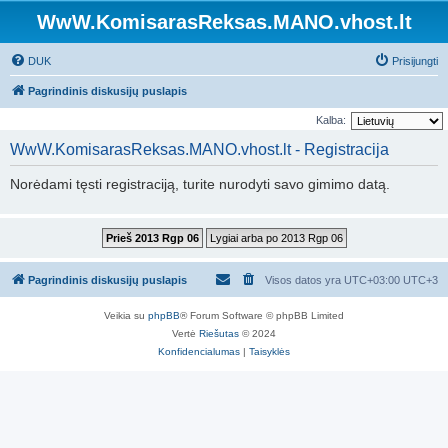
WwW.KomisarasReksas.MANO.vhost.lt
DUK
Prisijungti
Pagrindinis diskusijų puslapis
Kalba:
WwW.KomisarasReksas.MANO.vhost.lt - Registracija
Norėdami tęsti registraciją, turite nurodyti savo gimimo datą.
Pagrindinis diskusijų puslapis
Visos datos yra UTC+03:00 UTC+3
Veikia su
phpBB
® Forum Software © phpBB Limited
Vertė
Riešutas
© 2024
Konfidencialumas
|
Taisyklės