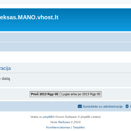
ksas.MANO.vhost.lt
acija
o datą.
Susisiekite su administracija
Veikia su
phpBB
® Forum Software © phpBB Limited
Vertė
Riešutas
© 2024
Konfidencialumas
|
Taisyklės