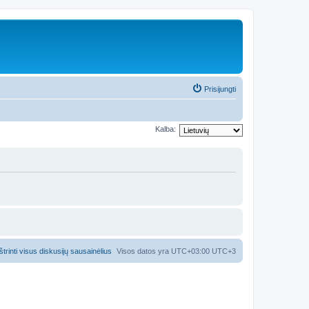
Prisijungti
Kalba:
Ištrinti visus diskusijų sausainėlius
Visos datos yra UTC+03:00 UTC+3