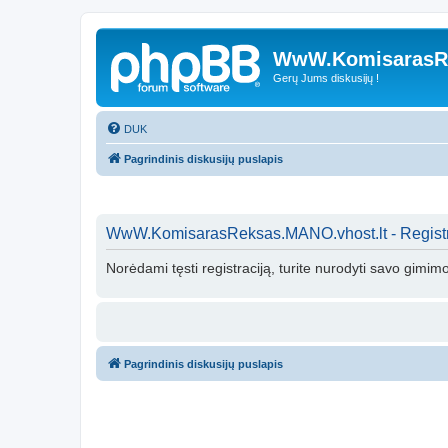
WwW.KomisarasRe
Gerų Jums diskusijų !
DUK
Pagrindinis diskusijų puslapis
WwW.KomisarasReksas.MANO.vhost.lt - Registr
Norėdami tęsti registraciją, turite nurodyti savo gimim
Pagrindinis diskusijų puslapis