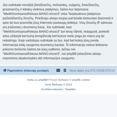
Jūs sutinkate nerašyti įžeidžiančių, nešvankių, vulgarių, šmeižiančių,
grasinančių ir kitokių vietinius įstatymus, šalies kur talpinama
“WwW.KomisarasReksas.MANO.vhost.lt” arba Tarptautinius Įstatymus
pažeidžiančių žinučių. Priešingu atveju tuojau pat būsite blokuotas (banned) ir
apie tai bus pranešta jūsų Interneto paslaugų teikėjui. Visų žinučių IP adresas
yra įrašomas į duomenų bazę. Jūs sutinkate, kad
“WwW.KomisarasReksas.MANO.vhost.lt” turi teisę ištrinti, redaguoti, perkelti
arba uždaryti bet kurią temą/žinutę bet kuriuo metu jeigu jie mano jog tai
reikalinga. Kaip vartotojas sutinkate su tuo, kad bet kokia jūsų įvesta
informacija būtų saugoma duomenų bazėje. Ši informacija nebus teikiama
jokioms trečioms šalims be jūsų sutikimo, tačiau nei
“WwW.KomisarasReksas.MANO.vhost.lt”, nei phpBB įsilaužimo atveju
neprisiima atsakomybės dėl informacijos saugumo.
Pagrindinis diskusijų puslapis
Visos datos yra UTC+03:00 UTC+3
Veikia su
phpBB
® Forum Software © phpBB Limited
Vertė
Riešutas
© 2024
Konfidencialumas
|
Taisyklės