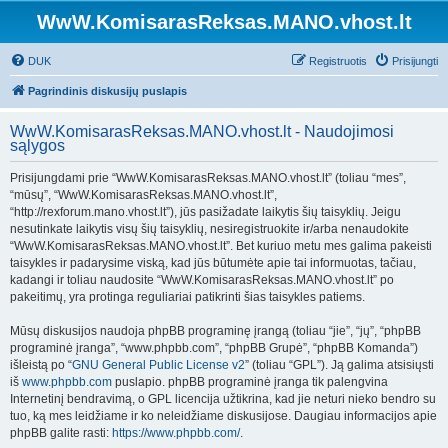
WwW.KomisarasReksas.MANO.vhost.lt
DUK
Registruotis
Prisijungti
Pagrindinis diskusijų puslapis
WwW.KomisarasReksas.MANO.vhost.lt - Naudojimosi
sąlygos
Prisijungdami prie “WwW.KomisarasReksas.MANO.vhost.lt” (toliau “mes”,
“mūsų”, “WwW.KomisarasReksas.MANO.vhost.lt”,
“http://rexforum.mano.vhost.lt”), jūs pasižadate laikytis šių taisyklių. Jeigu
nesutinkate laikytis visų šių taisyklių, nesiregistruokite ir/arba nenaudokite
“WwW.KomisarasReksas.MANO.vhost.lt”. Bet kuriuo metu mes galima pakeisti
taisykles ir padarysime viską, kad jūs būtumėte apie tai informuotas, tačiau,
kadangi ir toliau naudosite “WwW.KomisarasReksas.MANO.vhost.lt” po
pakeitimų, yra protinga reguliariai patikrinti šias taisykles patiems.
Mūsų diskusijos naudoja phpBB programinę įrangą (toliau “jie”, “jų”, “phpBB
programinė įranga”, “www.phpbb.com”, “phpBB Grupė”, “phpBB Komanda”)
išleistą po “
GNU General Public License v2
” (toliau “GPL”). Ją galima atsisiųsti
iš
www.phpbb.com
puslapio. phpBB programinė įranga tik palengvina
Internetinį bendravimą, o GPL licencija užtikrina, kad jie neturi nieko bendro su
tuo, ką mes leidžiame ir ko neleidžiame diskusijose. Daugiau informacijos apie
phpBB galite rasti:
https://www.phpbb.com/
.