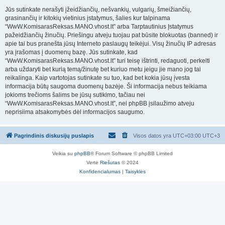
Jūs sutinkate nerašyti įžeidžiančių, nešvankių, vulgarių, šmeižiančių,
grasinančių ir kitokių vietinius įstatymus, šalies kur talpinama
“WwW.KomisarasReksas.MANO.vhost.lt” arba Tarptautinius Įstatymus
pažeidžiančių žinučių. Priešingu atveju tuojau pat būsite blokuotas (banned) ir
apie tai bus pranešta jūsų Interneto paslaugų teikėjui. Visų žinučių IP adresas
yra įrašomas į duomenų bazę. Jūs sutinkate, kad
“WwW.KomisarasReksas.MANO.vhost.lt” turi teisę ištrinti, redaguoti, perkelti
arba uždaryti bet kurią temą/žinutę bet kuriuo metu jeigu jie mano jog tai
reikalinga. Kaip vartotojas sutinkate su tuo, kad bet kokia jūsų įvesta
informacija būtų saugoma duomenų bazėje. Ši informacija nebus teikiama
jokioms trečioms šalims be jūsų sutikimo, tačiau nei
“WwW.KomisarasReksas.MANO.vhost.lt”, nei phpBB įsilaužimo atveju
neprisiima atsakomybės dėl informacijos saugumo.
Pagrindinis diskusijų puslapis
Visos datos yra UTC+03:00 UTC+3
Veikia su
phpBB
® Forum Software © phpBB Limited
Vertė
Riešutas
© 2024
Konfidencialumas
|
Taisyklės