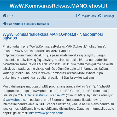
WwW.KomisarasReksas.MANO.vhost.lt
DUK
Registruotis
Prisijungti
Pagrindinis diskusijų puslapis
WwW.KomisarasReksas.MANO.vhost.lt - Naudojimosi
sąlygos
Prisijungdami prie “WwW.KomisarasReksas.MANO.vhost.lt” (toliau “mes”,
“mūsų”, “WwW.KomisarasReksas.MANO.vhost.lt”,
“http://rexforum.mano.vhost.lt”), jūs pasižadate laikytis šių taisyklių. Jeigu
nesutinkate laikytis visų šių taisyklių, nesiregistruokite ir/arba nenaudokite
“WwW.KomisarasReksas.MANO.vhost.lt”. Bet kuriuo metu mes galima pakeisti
taisykles ir padarysime viską, kad jūs būtumėte apie tai informuotas, tačiau,
kadangi ir toliau naudosite “WwW.KomisarasReksas.MANO.vhost.lt” po
pakeitimų, yra protinga reguliariai patikrinti šias taisykles patiems.
Mūsų diskusijos naudoja phpBB programinę įrangą (toliau “jie”, “jų”, “phpBB
programinė įranga”, “www.phpbb.com”, “phpBB Grupė”, “phpBB Komanda”)
išleistą po “
GNU General Public License v2
” (toliau “GPL”). Ją galima atsisiųsti
iš
www.phpbb.com
puslapio. phpBB programinė įranga tik palengvina
Internetinį bendravimą, o GPL licencija užtikrina, kad jie neturi nieko bendro su
tuo, ką mes leidžiame ir ko neleidžiame diskusijose. Daugiau informacijos apie
phpBB galite rasti:
https://www.phpbb.com/
.