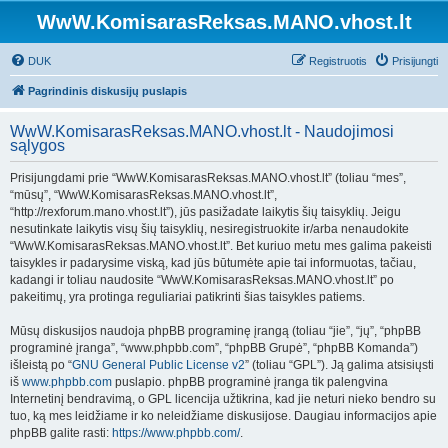
WwW.KomisarasReksas.MANO.vhost.lt
DUK
Registruotis
Prisijungti
Pagrindinis diskusijų puslapis
WwW.KomisarasReksas.MANO.vhost.lt - Naudojimosi
sąlygos
Prisijungdami prie “WwW.KomisarasReksas.MANO.vhost.lt” (toliau “mes”,
“mūsų”, “WwW.KomisarasReksas.MANO.vhost.lt”,
“http://rexforum.mano.vhost.lt”), jūs pasižadate laikytis šių taisyklių. Jeigu
nesutinkate laikytis visų šių taisyklių, nesiregistruokite ir/arba nenaudokite
“WwW.KomisarasReksas.MANO.vhost.lt”. Bet kuriuo metu mes galima pakeisti
taisykles ir padarysime viską, kad jūs būtumėte apie tai informuotas, tačiau,
kadangi ir toliau naudosite “WwW.KomisarasReksas.MANO.vhost.lt” po
pakeitimų, yra protinga reguliariai patikrinti šias taisykles patiems.
Mūsų diskusijos naudoja phpBB programinę įrangą (toliau “jie”, “jų”, “phpBB
programinė įranga”, “www.phpbb.com”, “phpBB Grupė”, “phpBB Komanda”)
išleistą po “
GNU General Public License v2
” (toliau “GPL”). Ją galima atsisiųsti
iš
www.phpbb.com
puslapio. phpBB programinė įranga tik palengvina
Internetinį bendravimą, o GPL licencija užtikrina, kad jie neturi nieko bendro su
tuo, ką mes leidžiame ir ko neleidžiame diskusijose. Daugiau informacijos apie
phpBB galite rasti:
https://www.phpbb.com/
.