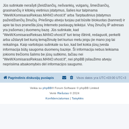
Jūs sutinkate nerašyti įžeidžiančių, nešvankių, vulgarių, šmeižiančių,
grasinančių ir kitokių vietinius įstatymus, šalies kur talpinama
“WwW.KomisarasReksas.MANO.vhost.lt” arba Tarptautinius Įstatymus
pažeidžiančių žinučių. Priešingu atveju tuojau pat būsite blokuotas (banned) ir
apie tai bus pranešta jūsų Interneto paslaugų teikėjui. Visų žinučių IP adresas
yra įrašomas į duomenų bazę. Jūs sutinkate, kad
“WwW.KomisarasReksas.MANO.vhost.lt” turi teisę ištrinti, redaguoti, perkelti
arba uždaryti bet kurią temą/žinutę bet kuriuo metu jeigu jie mano jog tai
reikalinga. Kaip vartotojas sutinkate su tuo, kad bet kokia jūsų įvesta
informacija būtų saugoma duomenų bazėje. Ši informacija nebus teikiama
jokioms trečioms šalims be jūsų sutikimo, tačiau nei
“WwW.KomisarasReksas.MANO.vhost.lt”, nei phpBB įsilaužimo atveju
neprisiima atsakomybės dėl informacijos saugumo.
Pagrindinis diskusijų puslapis
Visos datos yra UTC+03:00 UTC+3
Veikia su
phpBB
® Forum Software © phpBB Limited
Vertė
Riešutas
© 2024
Konfidencialumas
|
Taisyklės