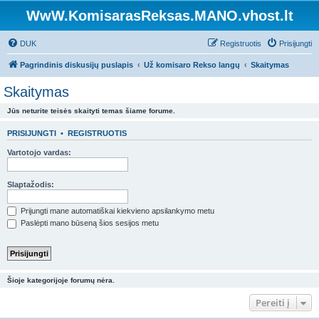
WwW.KomisarasReksas.MANO.vhost.lt
DUK
Registruotis
Prisijungti
Pagrindinis diskusijų puslapis
Už komisaro Rekso langų
Skaitymas
Skaitymas
Jūs neturite teisės skaityti temas šiame forume.
PRISIJUNGTI
•
REGISTRUOTIS
Vartotojo vardas:
Slaptažodis:
Prijungti mane automatiškai kiekvieno apsilankymo metu
Paslėpti mano būseną šios sesijos metu
Šioje kategorijoje forumų nėra.
Pereiti į