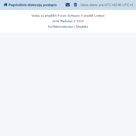
Pagrindinis diskusijų puslapis
Visos datos yra UTC+03:00 UTC+3
Veikia su
phpBB
® Forum Software © phpBB Limited
Vertė
Riešutas
© 2024
Konfidencialumas
|
Taisyklės