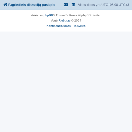
Pagrindinis diskusijų puslapis
Visos datos yra UTC+03:00 UTC+3
Veikia su
phpBB
® Forum Software © phpBB Limited
Vertė
Riešutas
© 2024
Konfidencialumas
|
Taisyklės