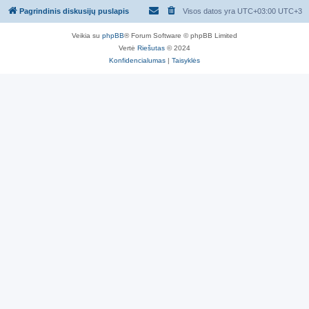
Pagrindinis diskusijų puslapis
Visos datos yra UTC+03:00 UTC+3
Veikia su
phpBB
® Forum Software © phpBB Limited
Vertė
Riešutas
© 2024
Konfidencialumas
|
Taisyklės