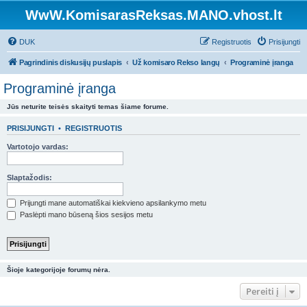
WwW.KomisarasReksas.MANO.vhost.lt
DUK
Registruotis
Prisijungti
Pagrindinis diskusijų puslapis
Už komisaro Rekso langų
Programinė įranga
Programinė įranga
Jūs neturite teisės skaityti temas šiame forume.
PRISIJUNGTI
•
REGISTRUOTIS
Vartotojo vardas:
Slaptažodis:
Prijungti mane automatiškai kiekvieno apsilankymo metu
Paslėpti mano būseną šios sesijos metu
Šioje kategorijoje forumų nėra.
Pereiti į