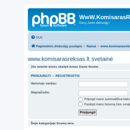
WwW.KomisarasRe
Gerų Jums diskusijų !
DUK
Pagrindinis diskusijų puslapis
Namai
www.komisarasreksa
www.komisarasreksas.lt svetainė
Jūs neturite teisės skaityti temas šiame forume.
PRISIJUNGTI
•
REGISTRUOTIS
Vartotojo vardas:
Slaptažodis:
Prijungti mane automatiškai kie
Paslėpti mano būseną šios sesij
Šioje kategorijoje forumų nėra.