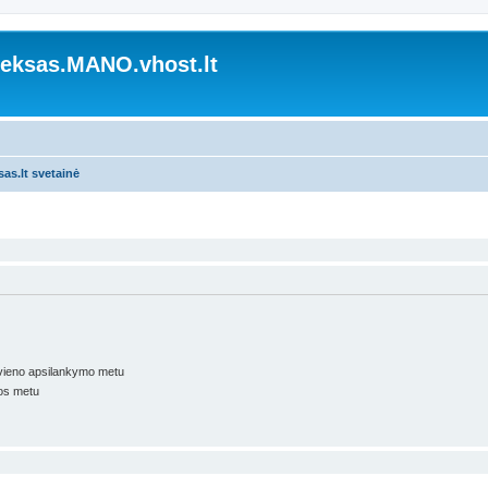
ksas.MANO.vhost.lt
s.lt svetainė
kvieno apsilankymo metu
os metu