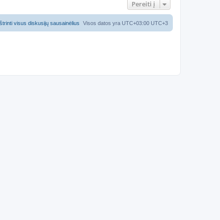
Pereiti į
Ištrinti visus diskusijų sausainėlius
Visos datos yra UTC+03:00 UTC+3