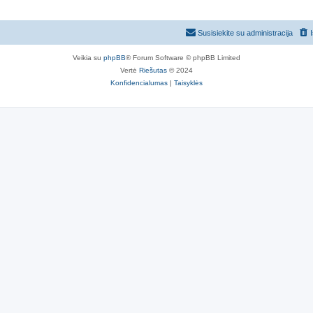
Susisiekite su administracija
Veikia su
phpBB
® Forum Software © phpBB Limited
Vertė
Riešutas
© 2024
Konfidencialumas
|
Taisyklės