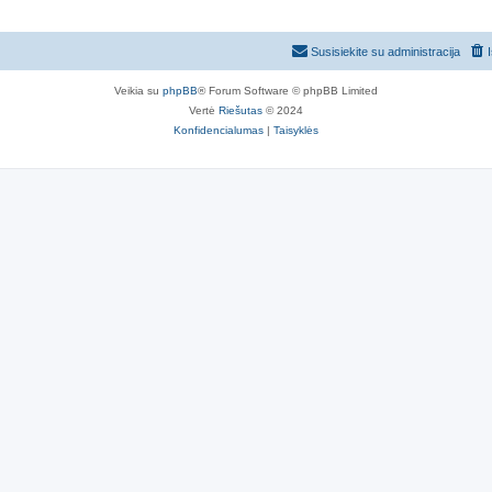
Susisiekite su administracija
Veikia su
phpBB
® Forum Software © phpBB Limited
Vertė
Riešutas
© 2024
Konfidencialumas
|
Taisyklės