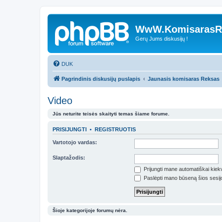
WwW.KomisarasRe
Gerų Jums diskusijų !
DUK
Pagrindinis diskusijų puslapis
Jaunasis komisaras Reksas
Video
Jūs neturite teisės skaityti temas šiame forume.
PRISIJUNGTI
•
REGISTRUOTIS
Vartotojo vardas:
Slaptažodis:
Prijungti mane automatiškai kie
Paslėpti mano būseną šios sesij
Šioje kategorijoje forumų nėra.