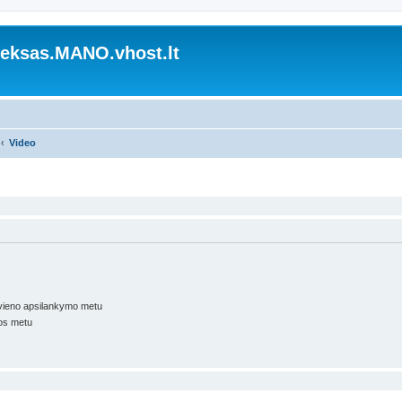
ksas.MANO.vhost.lt
Video
kvieno apsilankymo metu
os metu