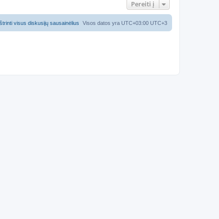
Pereiti į
Ištrinti visus diskusijų sausainėlius
Visos datos yra UTC+03:00 UTC+3