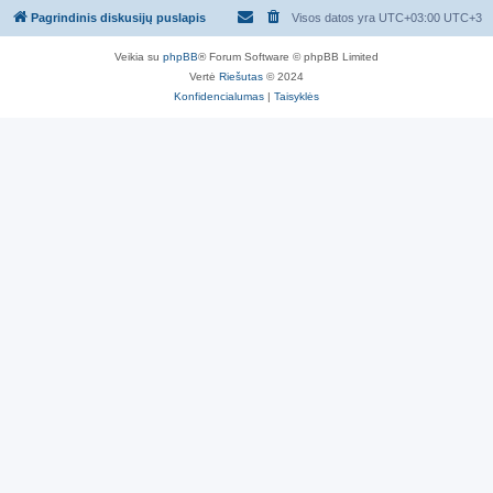
Pagrindinis diskusijų puslapis
Visos datos yra UTC+03:00 UTC+3
Veikia su
phpBB
® Forum Software © phpBB Limited
Vertė
Riešutas
© 2024
Konfidencialumas
|
Taisyklės