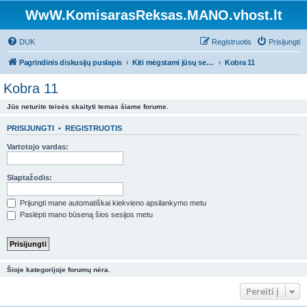
WwW.KomisarasReksas.MANO.vhost.lt
DUK
Registruotis
Prisijungti
Pagrindinis diskusijų puslapis
Kiti mėgstami jūsų serialai . Čia diskutuokit apie kitus rodomus tv serialus .
Kobra 11
Kobra 11
Jūs neturite teisės skaityti temas šiame forume.
PRISIJUNGTI
•
REGISTRUOTIS
Vartotojo vardas:
Slaptažodis:
Prijungti mane automatiškai kiekvieno apsilankymo metu
Paslėpti mano būseną šios sesijos metu
Šioje kategorijoje forumų nėra.
Pereiti į