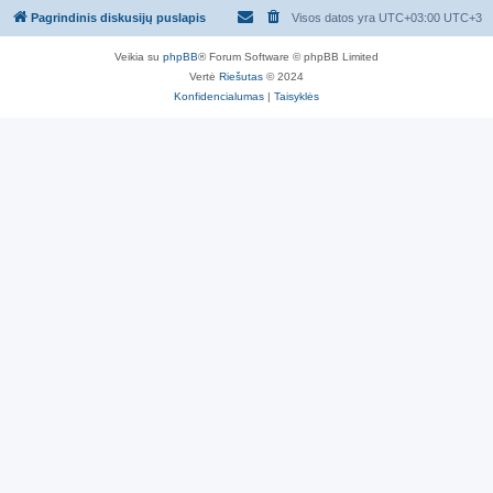
Pagrindinis diskusijų puslapis
Visos datos yra UTC+03:00 UTC+3
Veikia su
phpBB
® Forum Software © phpBB Limited
Vertė
Riešutas
© 2024
Konfidencialumas
|
Taisyklės