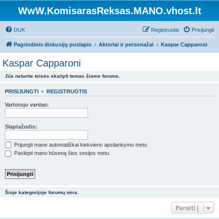
WwW.KomisarasReksas.MANO.vhost.lt
DUK
Registruotis
Prisijungti
Pagrindinis diskusijų puslapis
Aktoriai ir personažai
Kaspar Capparoni
Kaspar Capparoni
Jūs neturite teisės skaityti temas šiame forume.
PRISIJUNGTI
•
REGISTRUOTIS
Vartotojo vardas:
Slaptažodis:
Prijungti mane automatiškai kiekvieno apsilankymo metu
Paslėpti mano būseną šios sesijos metu
Šioje kategorijoje forumų nėra.
Pereiti į