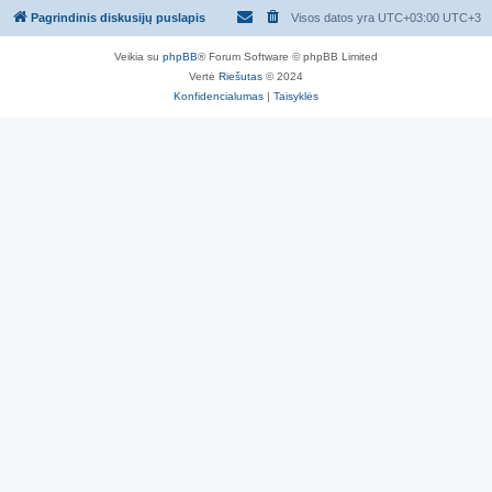
Pagrindinis diskusijų puslapis
Visos datos yra UTC+03:00 UTC+3
Veikia su
phpBB
® Forum Software © phpBB Limited
Vertė
Riešutas
© 2024
Konfidencialumas
|
Taisyklės