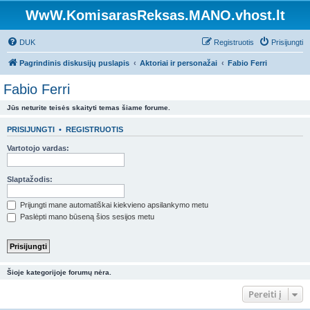
WwW.KomisarasReksas.MANO.vhost.lt
DUK
Registruotis
Prisijungti
Pagrindinis diskusijų puslapis
Aktoriai ir personažai
Fabio Ferri
Fabio Ferri
Jūs neturite teisės skaityti temas šiame forume.
PRISIJUNGTI
•
REGISTRUOTIS
Vartotojo vardas:
Slaptažodis:
Prijungti mane automatiškai kiekvieno apsilankymo metu
Paslėpti mano būseną šios sesijos metu
Šioje kategorijoje forumų nėra.
Pereiti į