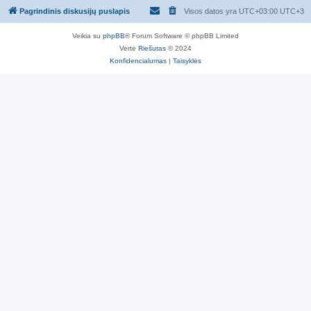
Pagrindinis diskusijų puslapis
Visos datos yra UTC+03:00 UTC+3
Veikia su
phpBB
® Forum Software © phpBB Limited
Vertė
Riešutas
© 2024
Konfidencialumas
|
Taisyklės