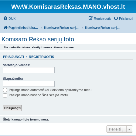
WwW.KomisarasReksas.MANO.vhost.lt
DUK
Registruotis
Prisijungti
Pagrindinis diskusijų puslapis
Komisaro Rekso serijų aprašymai ir foto
Komisaro Rekso serijų foto
Komisaro Rekso serijų foto
Jūs neturite teisės skaityti temas šiame forume.
PRISIJUNGTI
•
REGISTRUOTIS
Vartotojo vardas:
Slaptažodis:
Prijungti mane automatiškai kiekvieno apsilankymo metu
Paslėpti mano būseną šios sesijos metu
Šioje kategorijoje forumų nėra.
Pereiti į