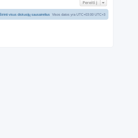
Pereiti į
Ištrinti visus diskusijų sausainėlius
Visos datos yra UTC+03:00 UTC+3