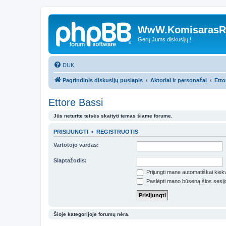
WwW.KomisarasRe
Gerų Jums diskusijų !
DUK
Pagrindinis diskusijų puslapis
Aktoriai ir personažai
Etto
Ettore Bassi
Jūs neturite teisės skaityti temas šiame forume.
PRISIJUNGTI
•
REGISTRUOTIS
Vartotojo vardas:
Slaptažodis:
Prijungti mane automatiškai kie
Paslėpti mano būseną šios sesij
Šioje kategorijoje forumų nėra.