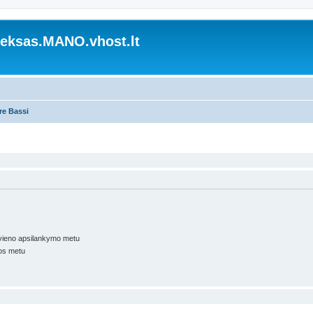
ksas.MANO.vhost.lt
re Bassi
kvieno apsilankymo metu
os metu