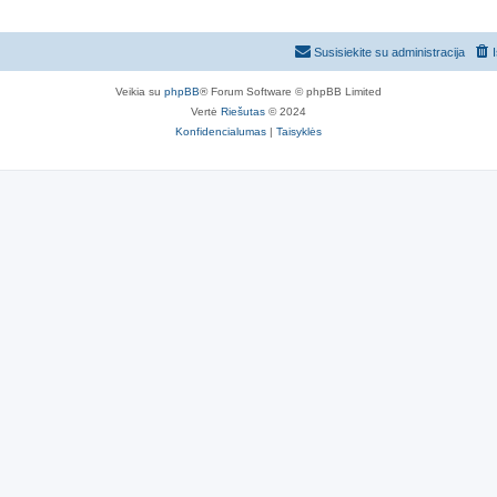
Susisiekite su administracija
Veikia su
phpBB
® Forum Software © phpBB Limited
Vertė
Riešutas
© 2024
Konfidencialumas
|
Taisyklės