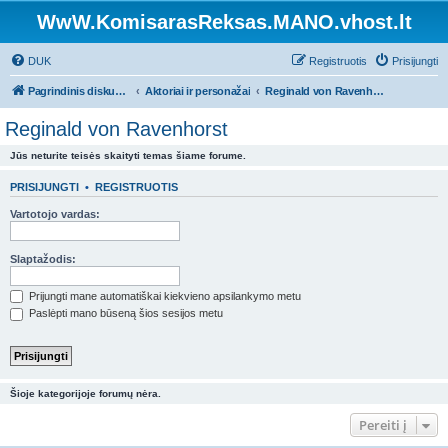
WwW.KomisarasReksas.MANO.vhost.lt
DUK
Registruotis
Prisijungti
Pagrindinis diskusijų puslapis
Aktoriai ir personažai
Reginald von Ravenhorst
Reginald von Ravenhorst
Jūs neturite teisės skaityti temas šiame forume.
PRISIJUNGTI
•
REGISTRUOTIS
Vartotojo vardas:
Slaptažodis:
Prijungti mane automatiškai kiekvieno apsilankymo metu
Paslėpti mano būseną šios sesijos metu
Šioje kategorijoje forumų nėra.
Pereiti į