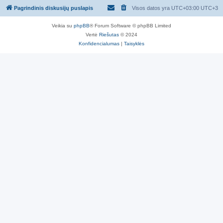
Pagrindinis diskusijų puslapis
Visos datos yra UTC+03:00 UTC+3
Veikia su
phpBB
® Forum Software © phpBB Limited
Vertė
Riešutas
© 2024
Konfidencialumas
|
Taisyklės