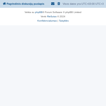
Pagrindinis diskusijų puslapis
Visos datos yra UTC+03:00 UTC+3
Veikia su
phpBB
® Forum Software © phpBB Limited
Vertė
Riešutas
© 2024
Konfidencialumas
|
Taisyklės