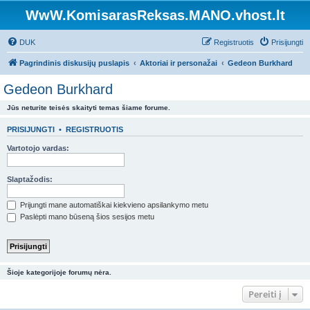
WwW.KomisarasReksas.MANO.vhost.lt
DUK
Registruotis
Prisijungti
Pagrindinis diskusijų puslapis
Aktoriai ir personažai
Gedeon Burkhard
Gedeon Burkhard
Jūs neturite teisės skaityti temas šiame forume.
PRISIJUNGTI
•
REGISTRUOTIS
Vartotojo vardas:
Slaptažodis:
Prijungti mane automatiškai kiekvieno apsilankymo metu
Paslėpti mano būseną šios sesijos metu
Šioje kategorijoje forumų nėra.
Pereiti į