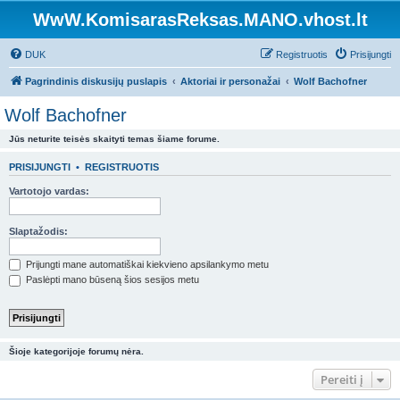
WwW.KomisarasReksas.MANO.vhost.lt
DUK
Registruotis
Prisijungti
Pagrindinis diskusijų puslapis
Aktoriai ir personažai
Wolf Bachofner
Wolf Bachofner
Jūs neturite teisės skaityti temas šiame forume.
PRISIJUNGTI
•
REGISTRUOTIS
Vartotojo vardas:
Slaptažodis:
Prijungti mane automatiškai kiekvieno apsilankymo metu
Paslėpti mano būseną šios sesijos metu
Šioje kategorijoje forumų nėra.
Pereiti į