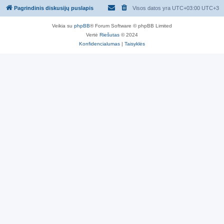
Pagrindinis diskusijų puslapis
Visos datos yra UTC+03:00 UTC+3
Veikia su
phpBB
® Forum Software © phpBB Limited
Vertė
Riešutas
© 2024
Konfidencialumas
|
Taisyklės