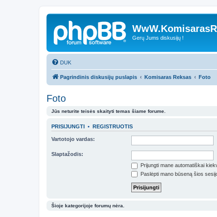
WwW.KomisarasRe
Gerų Jums diskusijų !
DUK
Pagrindinis diskusijų puslapis
Komisaras Reksas
Foto
Foto
Jūs neturite teisės skaityti temas šiame forume.
PRISIJUNGTI
•
REGISTRUOTIS
Vartotojo vardas:
Slaptažodis:
Prijungti mane automatiškai kie
Paslėpti mano būseną šios sesij
Šioje kategorijoje forumų nėra.