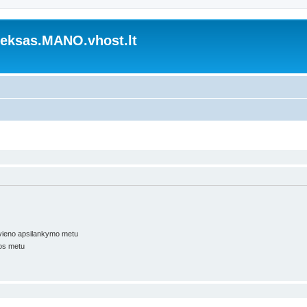
ksas.MANO.vhost.lt
kvieno apsilankymo metu
os metu