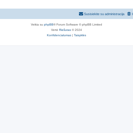
Susisiekite su administracija
Veikia su
phpBB
® Forum Software © phpBB Limited
Vertė
Riešutas
© 2024
Konfidencialumas
|
Taisyklės