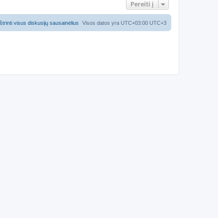
Pereiti į
Ištrinti visus diskusijų sausainėlius
Visos datos yra UTC+03:00 UTC+3