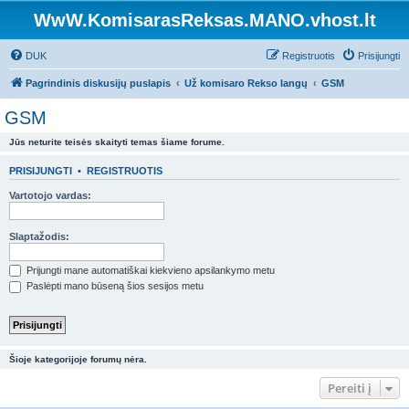
WwW.KomisarasReksas.MANO.vhost.lt
DUK
Registruotis
Prisijungti
Pagrindinis diskusijų puslapis
Už komisaro Rekso langų
GSM
GSM
Jūs neturite teisės skaityti temas šiame forume.
PRISIJUNGTI
•
REGISTRUOTIS
Vartotojo vardas:
Slaptažodis:
Prijungti mane automatiškai kiekvieno apsilankymo metu
Paslėpti mano būseną šios sesijos metu
Šioje kategorijoje forumų nėra.
Pereiti į