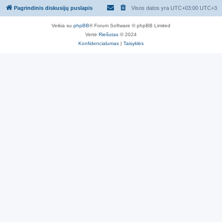
Pagrindinis diskusijų puslapis
Visos datos yra UTC+03:00 UTC+3
Veikia su
phpBB
® Forum Software © phpBB Limited
Vertė
Riešutas
© 2024
Konfidencialumas
|
Taisyklės