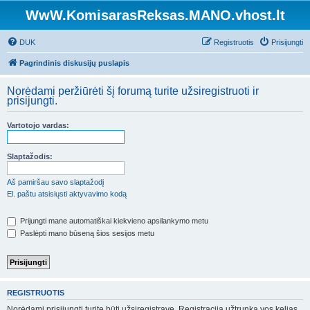
WwW.KomisarasReksas.MANO.vhost.lt
DUK
Registruotis
Prisijungti
Pagrindinis diskusijų puslapis
Norėdami peržiūrėti šį forumą turite užsiregistruoti ir
prisijungti.
Vartotojo vardas:
Slaptažodis:
Aš pamiršau savo slaptažodį
El. paštu atsisiųsti aktyvavimo kodą
Prijungti mane automatiškai kiekvieno apsilankymo metu
Paslėpti mano būseną šios sesijos metu
REGISTRUOTIS
Norėdami prisijungti turite būti užsiregistravę. Registracija užtrunka vos kelias