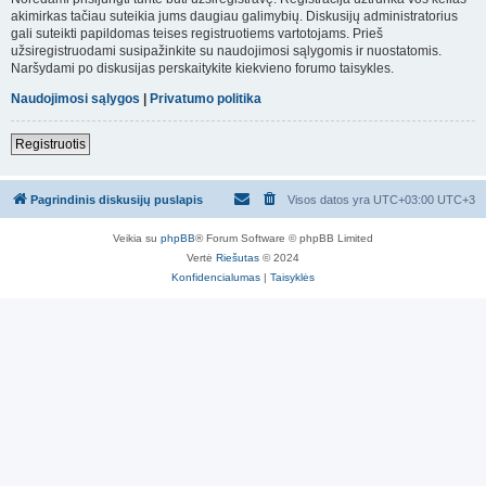
akimirkas tačiau suteikia jums daugiau galimybių. Diskusijų administratorius
gali suteikti papildomas teises registruotiems vartotojams. Prieš
užsiregistruodami susipažinkite su naudojimosi sąlygomis ir nuostatomis.
Naršydami po diskusijas perskaitykite kiekvieno forumo taisykles.
Naudojimosi sąlygos
|
Privatumo politika
Registruotis
Pagrindinis diskusijų puslapis
Visos datos yra UTC+03:00 UTC+3
Veikia su
phpBB
® Forum Software © phpBB Limited
Vertė
Riešutas
© 2024
Konfidencialumas
|
Taisyklės