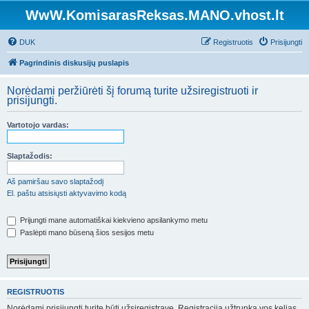
WwW.KomisarasReksas.MANO.vhost.lt
DUK
Registruotis
Prisijungti
Pagrindinis diskusijų puslapis
Norėdami peržiūrėti šį forumą turite užsiregistruoti ir
prisijungti.
Vartotojo vardas:
Slaptažodis:
Aš pamiršau savo slaptažodį
El. paštu atsisiųsti aktyvavimo kodą
Prijungti mane automatiškai kiekvieno apsilankymo metu
Paslėpti mano būseną šios sesijos metu
REGISTRUOTIS
Norėdami prisijungti turite būti užsiregistravę. Registracija užtrunka vos kelias