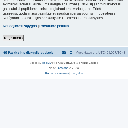
akimirkas tačiau suteikia jums daugiau galimybių. Diskusijų administratorius
gali suteikti papildomas teises registruotiems vartotojams. Prieš
užsiregistruodami susipažinkite su naudojimosi sąlygomis ir nuostatomis.
Naršydami po diskusijas perskaitykite kiekvieno forumo taisykles.
Naudojimosi sąlygos
|
Privatumo politika
Registruotis
Pagrindinis diskusijų puslapis
Visos datos yra UTC+03:00 UTC+3
Veikia su
phpBB
® Forum Software © phpBB Limited
Vertė
Riešutas
© 2024
Konfidencialumas
|
Taisyklės