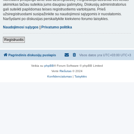
akimirkas tačiau suteikia jums daugiau galimybių. Diskusijų administratorius
gali suteikti papildomas teises registruotiems vartotojams. Prieš
užsiregistruodami susipažinkite su naudojimosi sąlygomis ir nuostatomis.
Naršydami po diskusijas perskaitykite kiekvieno forumo taisykles.
Naudojimosi sąlygos
|
Privatumo politika
Registruotis
Pagrindinis diskusijų puslapis
Visos datos yra UTC+03:00 UTC+3
Veikia su
phpBB
® Forum Software © phpBB Limited
Vertė
Riešutas
© 2024
Konfidencialumas
|
Taisyklės