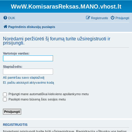
WwW.KomisarasReksas.MANO.vhost.lt
DUK
Registruotis
Prisijungti
Pagrindinis diskusijų puslapis
Norėdami peržiūrėti šį forumą turite užsiregistruoti ir
prisijungti.
Vartotojo vardas:
Slaptažodis:
Aš pamiršau savo slaptažodį
El. paštu atsisiųsti aktyvavimo kodą
Prijungti mane automatiškai kiekvieno apsilankymo metu
Paslėpti mano būseną šios sesijos metu
REGISTRUOTIS
Norėdami prisijungti turite būti užsiregistravę. Registracija užtrunka vos kelias