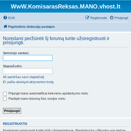
WwW.KomisarasReksas.MANO.vhost.lt
DUK
Registruotis
Prisijungti
Pagrindinis diskusijų puslapis
Norėdami peržiūrėti šį forumą turite užsiregistruoti ir
prisijungti.
Vartotojo vardas:
Slaptažodis:
Aš pamiršau savo slaptažodį
El. paštu atsisiųsti aktyvavimo kodą
Prijungti mane automatiškai kiekvieno apsilankymo metu
Paslėpti mano būseną šios sesijos metu
REGISTRUOTIS
Norėdami prisijungti turite būti užsiregistravę. Registracija užtrunka vos kelias