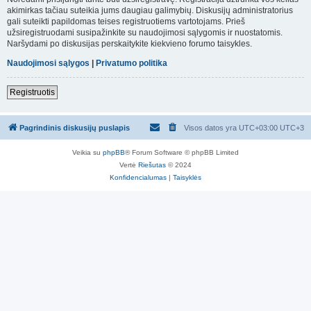
akimirkas tačiau suteikia jums daugiau galimybių. Diskusijų administratorius
gali suteikti papildomas teises registruotiems vartotojams. Prieš
užsiregistruodami susipažinkite su naudojimosi sąlygomis ir nuostatomis.
Naršydami po diskusijas perskaitykite kiekvieno forumo taisykles.
Naudojimosi sąlygos
|
Privatumo politika
Registruotis
Pagrindinis diskusijų puslapis
Visos datos yra UTC+03:00 UTC+3
Veikia su
phpBB
® Forum Software © phpBB Limited
Vertė
Riešutas
© 2024
Konfidencialumas
|
Taisyklės