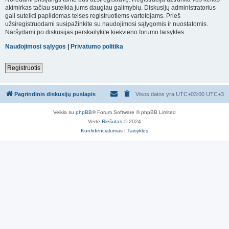
akimirkas tačiau suteikia jums daugiau galimybių. Diskusijų administratorius
gali suteikti papildomas teises registruotiems vartotojams. Prieš
užsiregistruodami susipažinkite su naudojimosi sąlygomis ir nuostatomis.
Naršydami po diskusijas perskaitykite kiekvieno forumo taisykles.
Naudojimosi sąlygos
|
Privatumo politika
Registruotis
Pagrindinis diskusijų puslapis
Visos datos yra UTC+03:00 UTC+3
Veikia su
phpBB
® Forum Software © phpBB Limited
Vertė
Riešutas
© 2024
Konfidencialumas
|
Taisyklės