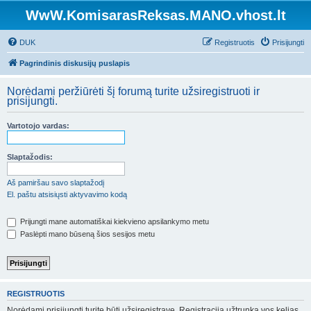
WwW.KomisarasReksas.MANO.vhost.lt
DUK
Registruotis
Prisijungti
Pagrindinis diskusijų puslapis
Norėdami peržiūrėti šį forumą turite užsiregistruoti ir
prisijungti.
Vartotojo vardas:
Slaptažodis:
Aš pamiršau savo slaptažodį
El. paštu atsisiųsti aktyvavimo kodą
Prijungti mane automatiškai kiekvieno apsilankymo metu
Paslėpti mano būseną šios sesijos metu
REGISTRUOTIS
Norėdami prisijungti turite būti užsiregistravę. Registracija užtrunka vos kelias