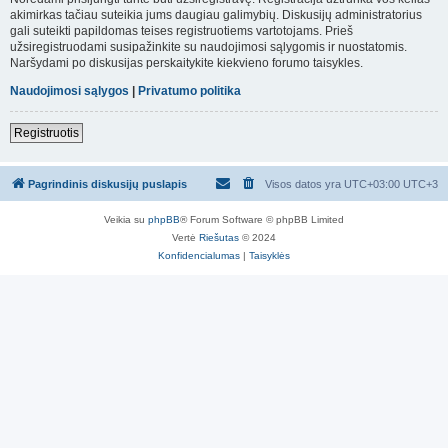
akimirkas tačiau suteikia jums daugiau galimybių. Diskusijų administratorius
gali suteikti papildomas teises registruotiems vartotojams. Prieš
užsiregistruodami susipažinkite su naudojimosi sąlygomis ir nuostatomis.
Naršydami po diskusijas perskaitykite kiekvieno forumo taisykles.
Naudojimosi sąlygos
|
Privatumo politika
Registruotis
Pagrindinis diskusijų puslapis
Visos datos yra UTC+03:00 UTC+3
Veikia su
phpBB
® Forum Software © phpBB Limited
Vertė
Riešutas
© 2024
Konfidencialumas
|
Taisyklės