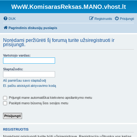
WwW.KomisarasReksas.MANO.vhost.lt
DUK
Registruotis
Prisijungti
Pagrindinis diskusijų puslapis
Norėdami peržiūrėti šį forumą turite užsiregistruoti ir
prisijungti.
Vartotojo vardas:
Slaptažodis:
Aš pamiršau savo slaptažodį
El. paštu atsisiųsti aktyvavimo kodą
Prijungti mane automatiškai kiekvieno apsilankymo metu
Paslėpti mano būseną šios sesijos metu
REGISTRUOTIS
Norėdami prisijungti turite būti užsiregistravę. Registracija užtrunka vos kelias