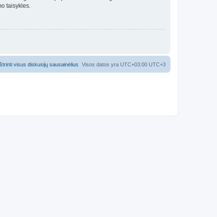
o taisykles.
Ištrinti visus diskusijų sausainėlius
Visos datos yra UTC+03:00 UTC+3