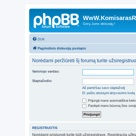
WwW.KomisarasRe
Gerų Jums diskusijų !
DUK
Pagrindinis diskusijų puslapis
Norėdami peržiūrėti šį forumą turite užsiregistruoti
Vartotojo vardas:
Slaptažodis:
Aš pamiršau savo slaptažodį
El. paštu atsisiųsti aktyvavimo kodą
Prijungti mane automatiškai kie
Paslėpti mano būseną šios sesij
REGISTRUOTIS
Norėdami prisijungti turite būti užsiregistravę. Registracija už