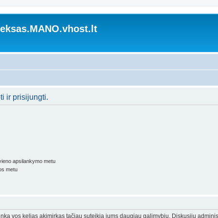
ksas.MANO.vhost.lt
 ir prisijungti.
kvieno apsilankymo metu
os metu
trunka vos kelias akimirkas tačiau suteikia jums daugiau galimybių. Diskusijų adminis