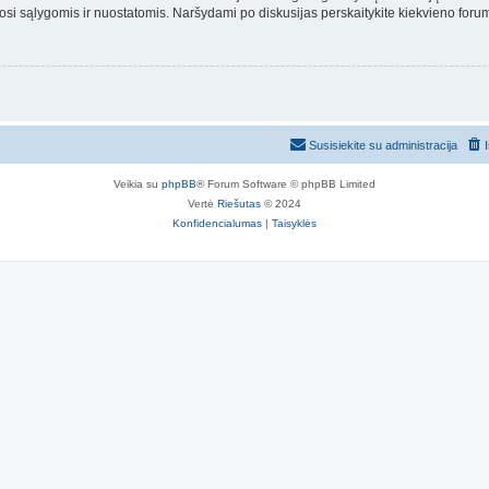
osi sąlygomis ir nuostatomis. Naršydami po diskusijas perskaitykite kiekvieno forum
Susisiekite su administracija
Veikia su
phpBB
® Forum Software © phpBB Limited
Vertė
Riešutas
© 2024
Konfidencialumas
|
Taisyklės