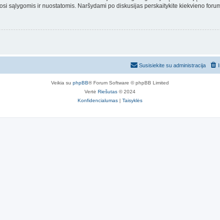
osi sąlygomis ir nuostatomis. Naršydami po diskusijas perskaitykite kiekvieno forum
Susisiekite su administracija
Veikia su
phpBB
® Forum Software © phpBB Limited
Vertė
Riešutas
© 2024
Konfidencialumas
|
Taisyklės