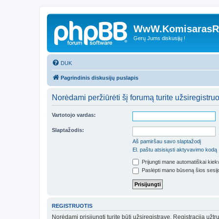
WwW.KomisarasRe
Gerų Jums diskusijų !
DUK
Pagrindinis diskusijų puslapis
Norėdami peržiūrėti šį forumą turite užsiregistruoti
Vartotojo vardas:
Slaptažodis:
Aš pamiršau savo slaptažodį
El. paštu atsisiųsti aktyvavimo kodą
Prijungti mane automatiškai kie
Paslėpti mano būseną šios sesij
REGISTRUOTIS
Norėdami prisijungti turite būti užsiregistravę. Registracija už