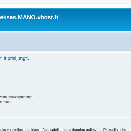
ksas.MANO.vhost.lt
 ir prisijungti.
kvieno apsilankymo metu
os metu
trunka vos kelias akimirkas tačiau suteikia jums daugiau galimybių. Diskusijų adminis