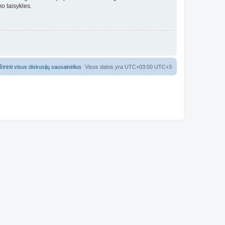
o taisykles.
Ištrinti visus diskusijų sausainėlius
Visos datos yra UTC+03:00 UTC+3