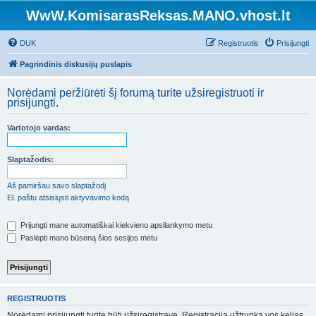
WwW.KomisarasReksas.MANO.vhost.lt
DUK
Registruotis
Prisijungti
Pagrindinis diskusijų puslapis
Norėdami peržiūrėti šį forumą turite užsiregistruoti ir
prisijungti.
Vartotojo vardas:
Slaptažodis:
Aš pamiršau savo slaptažodį
El. paštu atsisiųsti aktyvavimo kodą
Prijungti mane automatiškai kiekvieno apsilankymo metu
Paslėpti mano būseną šios sesijos metu
REGISTRUOTIS
Norėdami prisijungti turite būti užsiregistravę. Registracija užtrunka vos kelias