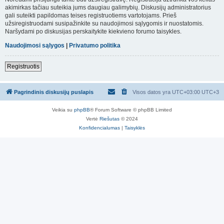
akimirkas tačiau suteikia jums daugiau galimybių. Diskusijų administratorius
gali suteikti papildomas teises registruotiems vartotojams. Prieš
užsiregistruodami susipažinkite su naudojimosi sąlygomis ir nuostatomis.
Naršydami po diskusijas perskaitykite kiekvieno forumo taisykles.
Naudojimosi sąlygos
|
Privatumo politika
Registruotis
Pagrindinis diskusijų puslapis
Visos datos yra UTC+03:00 UTC+3
Veikia su
phpBB
® Forum Software © phpBB Limited
Vertė
Riešutas
© 2024
Konfidencialumas
|
Taisyklės