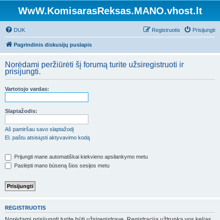
WwW.KomisarasReksas.MANO.vhost.lt
DUK
Registruotis
Prisijungti
Pagrindinis diskusijų puslapis
Norėdami peržiūrėti šį forumą turite užsiregistruoti ir
prisijungti.
Vartotojo vardas:
Slaptažodis:
Aš pamiršau savo slaptažodį
El. paštu atsisiųsti aktyvavimo kodą
Prijungti mane automatiškai kiekvieno apsilankymo metu
Paslėpti mano būseną šios sesijos metu
REGISTRUOTIS
Norėdami prisijungti turite būti užsiregistravę. Registracija užtrunka vos kelias