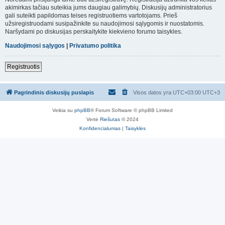
akimirkas tačiau suteikia jums daugiau galimybių. Diskusijų administratorius
gali suteikti papildomas teises registruotiems vartotojams. Prieš
užsiregistruodami susipažinkite su naudojimosi sąlygomis ir nuostatomis.
Naršydami po diskusijas perskaitykite kiekvieno forumo taisykles.
Naudojimosi sąlygos
|
Privatumo politika
Registruotis
Pagrindinis diskusijų puslapis
Visos datos yra UTC+03:00 UTC+3
Veikia su
phpBB
® Forum Software © phpBB Limited
Vertė
Riešutas
© 2024
Konfidencialumas
|
Taisyklės