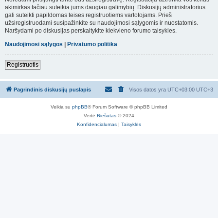
akimirkas tačiau suteikia jums daugiau galimybių. Diskusijų administratorius
gali suteikti papildomas teises registruotiems vartotojams. Prieš
užsiregistruodami susipažinkite su naudojimosi sąlygomis ir nuostatomis.
Naršydami po diskusijas perskaitykite kiekvieno forumo taisykles.
Naudojimosi sąlygos
|
Privatumo politika
Registruotis
Pagrindinis diskusijų puslapis
Visos datos yra UTC+03:00 UTC+3
Veikia su
phpBB
® Forum Software © phpBB Limited
Vertė
Riešutas
© 2024
Konfidencialumas
|
Taisyklės