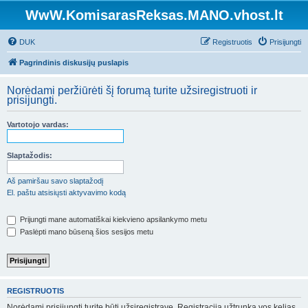
WwW.KomisarasReksas.MANO.vhost.lt
DUK
Registruotis
Prisijungti
Pagrindinis diskusijų puslapis
Norėdami peržiūrėti šį forumą turite užsiregistruoti ir
prisijungti.
Vartotojo vardas:
Slaptažodis:
Aš pamiršau savo slaptažodį
El. paštu atsisiųsti aktyvavimo kodą
Prijungti mane automatiškai kiekvieno apsilankymo metu
Paslėpti mano būseną šios sesijos metu
REGISTRUOTIS
Norėdami prisijungti turite būti užsiregistravę. Registracija užtrunka vos kelias